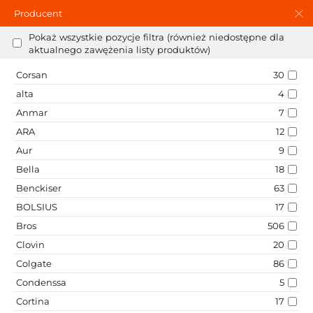
Producent
Pokaż wszystkie pozycje filtra (również niedostępne dla
aktualnego zawężenia listy produktów)
Corsan
30
alta
4
Anmar
7
ARA
12
Aur
9
Bella
18
Benckiser
63
BOLSIUS
17
Bros
506
Clovin
20
Colgate
86
Condenssa
5
Cortina
17