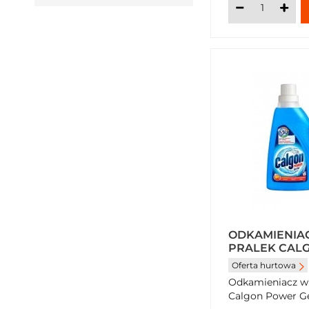
ODKAMIENIA
PRALEK CAL
750 ML (15 PR
Oferta hurtowa
Odkamieniacz w 
Calgon Power Gel