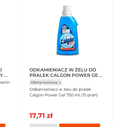
O
ODKAMIENIACZ W ŻELU DO
PRALEK CALGON POWER GEL
750 ML (15 PRAŃ)
Oferta hurtowa
Odkamieniacz w żelu do pralek
Calgon Power Gel 750 ml (15 prań)
17,71 zł