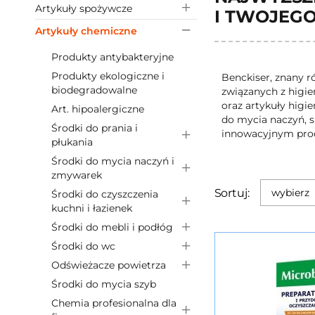
Artykuły spożywcze
I TWOJEGO
Artykuły chemiczne
Produkty antybakteryjne
Produkty ekologiczne i
Benckiser, znany r
biodegradowalne
związanych z higi
oraz artykuły higi
Art. hipoalergiczne
do mycia naczyń, s
Środki do prania i
innowacyjnym produ
płukania
Środki do mycia naczyń i
zmywarek
Sortuj:
wybierz
Środki do czyszczenia
kuchni i łazienek
Środki do mebli i podłóg
Środki do wc
Odświeżacze powietrza
Środki do mycia szyb
Chemia profesionalna dla