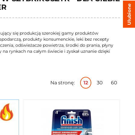
ER
Ulubione
mujący się produkcją szerokiej gamy produktów
podarczą, produkty konsumenckie, leki bez recepty
czenia, odświeżacze powietrza, środki do prania, płyny
 na rynkach na całym świecie i zyskał uznanie dzięki
Na stronę:
12
30
60