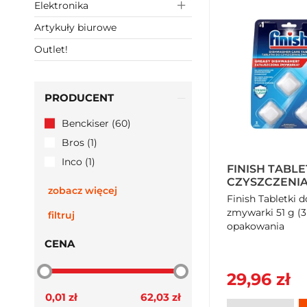
Elektronika
Artykuły biurowe
Outlet!
PRODUCENT
Benckiser (60)
Bros (1)
Inco (1)
FINISH TABLE
CZYSZCZENIA
zobacz więcej
(3 X 17 G) X
Finish Tabletki 
zmywarki 51 g (3 
filtruj
opakowania
CENA
29,96 zł
0,01 zł
62,03 zł