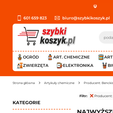
PROM
601 659 823
biuro@szybkikoszyk.pl
OGRÓD
ART. CHEMICZNE
ART
ZWIERZĘTA
ELEKTRONIKA
B
Strona główna
Artykuły chemiczne
Producent: Bencki
Filtr:
Producent:
KATEGORIE
NAJWYŻSZE