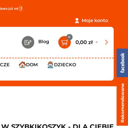
119,99 zł
!
PROMOCJA: ORLEN Paczka tylko
12,99 zł
!
Moje konto
0
Blog
0,00 zł
WCZE
DOM
DZIECKO
Rekomendowane
W SZYBKIKOSZYK - DLA CIEBIE