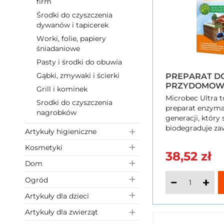
firm
Środki do czyszczenia
dywanów i tapicerek
Worki, folie, papiery
śniadaniowe
Pasty i środki do obuwia
Gąbki, zmywaki i ścierki
PREPARAT DO
PRZYDOMOW
Grill i kominek
OCZYSZCZAL
Microbec Ultra 
Srodki do czyszczenia
MICROBEC ULT
preparat enzyma
nagrobków
generacji, który
biodegraduje za
Artykuły higieniczne
usuwa nieprzyje
Kosmetyki
wspomaga oczysz
38,52 zł
Dom
Ogród
Artykuły dla dzieci
Artykuły dla zwierząt