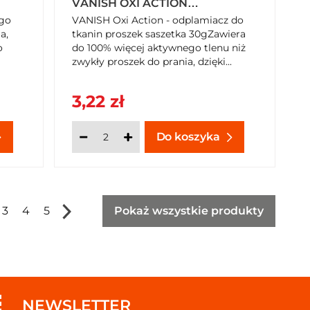
VANISH OXI ACTION
L
KRYSTALICZNA BIEL 30 G
ego
VANISH Oxi Action - odplamiacz do
a,
tkanin proszek saszetka 30gZawiera
o
do 100% więcej aktywnego tlenu niż
zwykły proszek do prania, dzięki...
3,22 zł
Do koszyka
3
4
5
Pokaż wszystkie produkty
NEWSLETTER