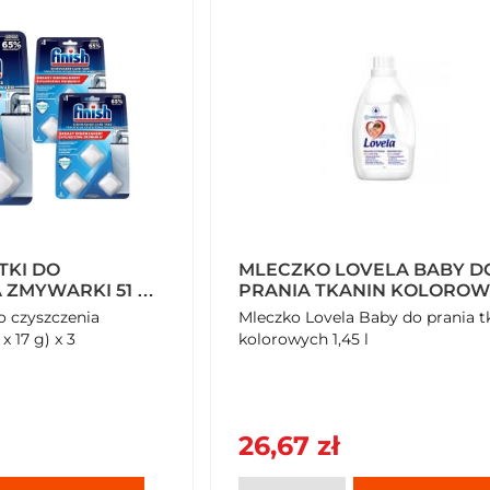
TKI DO
MLECZKO LOVELA BABY D
 ZMYWARKI 51 G
PRANIA TKANIN KOLOROWYCH
 3 OPAKOWANIA
1,45 L
do czyszczenia
Mleczko Lovela Baby do prania tkanin
x 17 g) x 3
kolorowych 1,45 l
26,67 zł