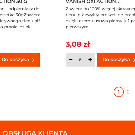
CTION 30 G
VANISH OXI ACTION
KRYSTALICZNA BIEL 100 M
on - odplamiacz do
Zawiera do 100% więcej aktywn
saszetka 30gZawiera
tlenu niż zwykły proszek do prani
aktywnego tlenu niż
dzięki czemu usuwa plamy już p
 prania, dzięki...
pierwszym...
3,08 zł
Do koszyka
Do koszyka
1
2
OBSŁUGA KLIENTA