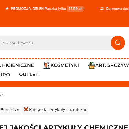
OCJA: ORLEN Paczka tylko
12,99 zł
!
Darmowa dostawa już od
. HIGIENICZNE
KOSMETYKI
ART. SPOŻY
OUTLET!
IURO
ser
 Benckiser
Kategoria: Artykuły chemiczne
J JAKOŚCI ARTYKUŁY CHEMICZNE 