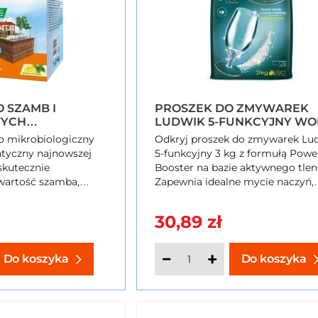
 SZAMB I
PROSZEK DO ZMYWAREK
YCH
LUDWIK 5-FUNKCYJNY WO
NI ŚCIEKÓW
3 KG
to mikrobiologiczny
Odkryj proszek do zmywarek Lu
RA 1,2 KG
tyczny najnowszej
5-funkcyjny 3 kg z formułą Powe
 skutecznie
Booster na bazie aktywnego tlen
wartość szamba,
Zapewnia idealne mycie naczyń,
mny zapach i
usuwanie zabrudzeń z kawy i her
czalnie ścieków.
nabłyszcza i zmiękcza wodę. Kup
30,89 zł
teraz na SzybkiKoszyk.pl!
Do koszyka
Do koszyka