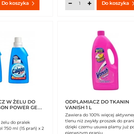
Do koszyka
Do koszyka
CZ W ŻELU DO
ODPLAMIACZ DO TKANIN
GON POWER GEL
VANISH 1 L
AŃ) X 2
Zawiera do 100% więcej aktywn
tlenu niż zwykły proszek do prani
żelu do pralek
dzięki czemu usuwa plamy już p
 750 ml (15 prań) x 2
pierwszym praniu