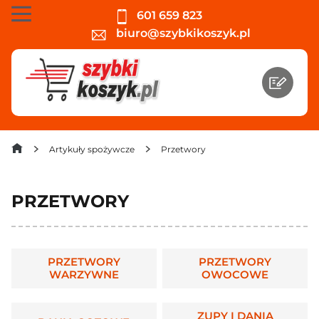
601 659 823
biuro@szybkikoszyk.pl
Artykuły spożywcze
Przetwory
PRZETWORY
PRZETWORY
PRZETWORY
WARZYWNE
OWOCOWE
ZUPY I DANIA