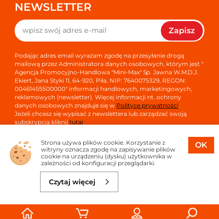
NEWSLETTER
Zapisz
Podając adres email wyrażam zgodę na przesyłanie drogą
mailową przez Administratora danych osobowych, którym jest "
Agencja Promocyjno-Handlowa "Mini-Max" Sp. Jawna W.M.D.J.
Ekiert, Jana Styki 11, 64-920, Piła, NIP: 7640075329, REGON:
00461455500000" informacji handlowych, marketingowych,
reklamowych (newsletter). Więcej informacji nt. ochrony
danych osobowych znajduje się w
Polityce prywatności
.
Jeżeli chcesz się wypisać z newslettera lub zarządzać swoją
subskrypcją kliknij
tutaj
.
Strona używa plików cookie. Korzystanie z
OK
witryny oznacza zgodę na zapisywanie plików
cookie na urządzeniu (dysku) użytkownika w
zależności od konfiguracji przeglądarki.
Copyright © 2026
Oprogramowanie sklepu:
APTUSSHOP
Czytaj więcej
Projekt i strony:
APTUS.PL