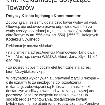
Towarów
Dotyczy Klienta będącego Konsumentem:
Zobowiązani jesteśmy dostarczyć towar wolny od wad.
Obowiązuje ustawowe prawo odpowiedzialności za
wady rzeczy sprzedanej (rękojmia za wady) w zakresie
określonym w art. 556 oraz art. 556[1]-556[3] i kolejnych
Kodeksu Cywilnego.
Reklamacje można składać:
- na piśmie na adres: Agencja Promocyjno-Handlowa
"Mini-Max" sp. jawna W.M.D.J. Ekiert, Jana Styki 11, 64-
920 Piła.
- za pośrednictwem poczty elektronicznej na adres:
biuro@szybkikoszyk.pl.
W przypadku wykonywania uprawnień z tytułu rękojmi –
o ile uznamy to za niezbędne do rozpatrzenia
reklamacji, zobowiązani są Państwo na nasz koszt
dostarczyć wadliwy towar pod wskazany powyżej adres
pocztowy. Jeżeli ze względu na rodzaj towaru lub
sposób jego zamontowania, dostarczenie towaru
byłoby nadmiernie utrudnione, zobowiązani są Państwo