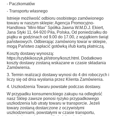
- Paczkomatów
- Transportu własnego
Istnieje możliwość odbioru osobistego zamówionego
towaru w naszym sklepie: Agencja Promocyjno-
Handlowa "Mini-Max" Spółka Jawna W.M.D.J. Ekiert,
Jana Styki 11, 64-920 Piła, Polska, Od poniedziałku do
piątku w godzinach od 9.00 do 17.00, z wyjątkiem świąt
państwowych. Odbierając zamówiony towar w sklepie,
mogą Państwo zapłacić gotówką i/lub kartą płatniczą.
Koszty dostawy wynoszą:
https://szybkikoszyk.pl/strony/koszt.html. Dodatkowo
koszty dostawy zostaną wskazane w czasie składania
Zamówienia.
3. Termin realizacji dostawy wynosi do 4 dni roboczych i
liczy się od dnia wysłania przez Klienta Zamówienia.
4. Uszkodzenia Towaru powstałe podczas dostawy.
W przypadku konsumenckiego zakupu na odległość
nasz Sklep zawsze ponosi ryzyko przypadkowego
uszkodzenia lub utraty towaru w transporcie. Jeżeli
towary zostaną dostarczone z oczywistymi
uszkodzeniami, powstałymi w czasie transportu,