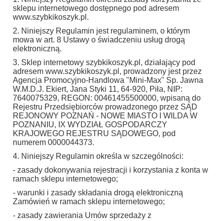
sklepu internetowego dostępnego pod adresem
www.szybkikoszyk.pl.
2. Niniejszy Regulamin jest regulaminem, o którym
mowa w art. 8 Ustawy o świadczeniu usług drogą
elektroniczną.
3. Sklep internetowy szybkikoszyk.pl, działający pod
adresem www.szybkikoszyk.pl, prowadzony jest przez
Agencja Promocyjno-Handlowa "Mini-Max" Sp. Jawna
W.M.D.J. Ekiert, Jana Styki 11, 64-920, Piła, NIP:
7640075329, REGON: 00461455500000, wpisaną do
Rejestru Przedsiębiorców prowadzonego przez SĄD
REJONOWY POZNAŃ - NOWE MIASTO I WILDA W
POZNANIU, IX WYDZIAŁ GOSPODARCZY
KRAJOWEGO REJESTRU SĄDOWEGO, pod
numerem 0000044373.
4. Niniejszy Regulamin określa w szczególności:
- zasady dokonywania rejestracji i korzystania z konta w
ramach sklepu internetowego;
- warunki i zasady składania drogą elektroniczną
Zamówień w ramach sklepu internetowego;
- zasady zawierania Umów sprzedaży z