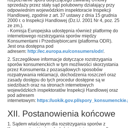
sprzedaży przez stały sąd polubowny działający przy
odpowiednim wojewódzkim inspektoracie Inspekcji
Handlowej, zgodnie z art. 37 ustawy z dnia 15 grudnia
2000 r. o Inspekcji Handlowej (Dz.U. 2001 Nr 4, poz. 25
ze zm.).
- Komisja Europejska udostępnia również platformę do
internetowego rozstrzygania sporów między
Konsumentami i Przedsiębiorcami (platforma ODR).
Jest ona dostępna pod
adresem:
http://ec.europa.eu/consumers/odr/
.
2. Szczegółowe informacje dotyczące rozstrzygania
sporów konsumenckich w tym możliwości skorzystania
przez Konsumenta z pozasądowych sposobów
rozpatrywania reklamacji, dochodzenia roszczeń oraz
zasady dostępu do tych procedur dostępne są w
siedzibach oraz na stronach internetowych
wojewódzkich inspektoratów Inspekcji Handlowej oraz
pod adresem
internetowym:
https://uokik.gov.pl/spory_konsumenckie
XII. Postanowienia końcowe
1. Sądem właściwym dla rozstrzygania sporów z