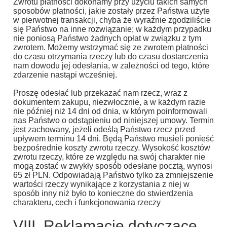
Zwrotu płatności dokonamy przy użyciu takich samych
sposobów płatności, jakie zostały przez Państwa użyte
w pierwotnej transakcji, chyba że wyraźnie zgodziliście
się Państwo na inne rozwiązanie; w każdym przypadku
nie poniosą Państwo żadnych opłat w związku z tym
zwrotem. Możemy wstrzymać się ze zwrotem płatności
do czasu otrzymania rzeczy lub do czasu dostarczenia
nam dowodu jej odesłania, w zależności od tego, które
zdarzenie nastąpi wcześniej.
Proszę odesłać lub przekazać nam rzecz, wraz z
dokumentem zakupu, niezwłocznie, a w każdym razie
nie później niż 14 dni od dnia, w którym poinformowali
nas Państwo o odstąpieniu od niniejszej umowy. Termin
jest zachowany, jeżeli odeślą Państwo rzecz przed
upływem terminu 14 dni. Będą Państwo musieli ponieść
bezpośrednie koszty zwrotu rzeczy. Wysokość kosztów
zwrotu rzeczy, które ze względu na swój charakter nie
mogą zostać w zwykły sposób odesłane pocztą, wynosi
65 zł PLN. Odpowiadają Państwo tylko za zmniejszenie
wartości rzeczy wynikające z korzystania z niej w
sposób inny niż było to konieczne do stwierdzenia
charakteru, cech i funkcjonowania rzeczy
VIII. Reklamacje dotyczące