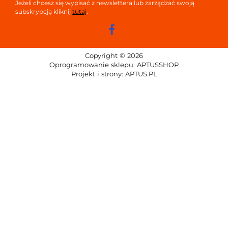
Jeżeli chcesz się wypisać z newslettera lub zarządzać swoją
subskrypcją kliknij
tutaj
.
Copyright © 2026
Oprogramowanie sklepu:
APTUSSHOP
Projekt i strony:
APTUS.PL