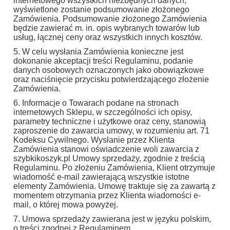
internetowego wszystkich niezbędnych danych,
wyświetlone zostanie podsumowanie złożonego
Zamówienia. Podsumowanie złożonego Zamówienia
będzie zawierać m. in. opis wybranych towarów lub
usług, łącznej ceny oraz wszystkich innych kosztów.
5. W celu wysłania Zamówienia konieczne jest
dokonanie akceptacji treści Regulaminu, podanie
danych osobowych oznaczonych jako obowiązkowe
oraz naciśnięcie przycisku potwierdzającego złożenie
Zamówienia.
6. Informacje o Towarach podane na stronach
internetowych Sklepu, w szczególności ich opisy,
parametry techniczne i użytkowe oraz ceny, stanowią
zaproszenie do zawarcia umowy, w rozumieniu art. 71
Kodeksu Cywilnego. Wysłanie przez Klienta
Zamówienia stanowi oświadczenie woli zawarcia z
szybkikoszyk.pl Umowy sprzedaży, zgodnie z treścią
Regulaminu. Po złożeniu Zamówienia, Klient otrzymuje
wiadomość e-mail zawierającą wszystkie istotne
elementy Zamówienia. Umowę traktuje się za zawartą z
momentem otrzymania przez Klienta wiadomości e-
mail, o której mowa powyżej.
7. Umowa sprzedaży zawierana jest w języku polskim,
o treści zgodnej z Regulaminem.