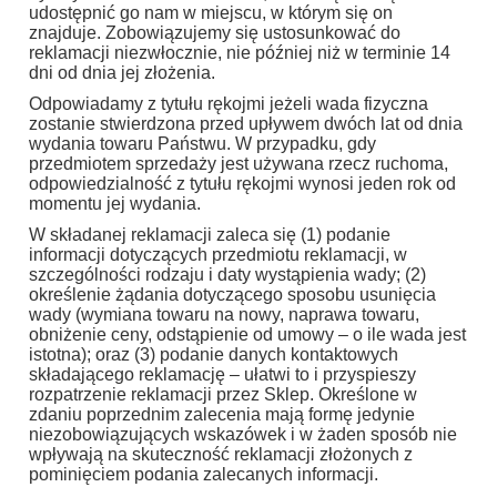
udostępnić go nam w miejscu, w którym się on
znajduje. Zobowiązujemy się ustosunkować do
reklamacji niezwłocznie, nie później niż w terminie 14
dni od dnia jej złożenia.
Odpowiadamy z tytułu rękojmi jeżeli wada fizyczna
zostanie stwierdzona przed upływem dwóch lat od dnia
wydania towaru Państwu. W przypadku, gdy
przedmiotem sprzedaży jest używana rzecz ruchoma,
odpowiedzialność z tytułu rękojmi wynosi jeden rok od
momentu jej wydania.
W składanej reklamacji zaleca się (1) podanie
informacji dotyczących przedmiotu reklamacji, w
szczególności rodzaju i daty wystąpienia wady; (2)
określenie żądania dotyczącego sposobu usunięcia
wady (wymiana towaru na nowy, naprawa towaru,
obniżenie ceny, odstąpienie od umowy – o ile wada jest
istotna); oraz (3) podanie danych kontaktowych
składającego reklamację – ułatwi to i przyspieszy
rozpatrzenie reklamacji przez Sklep. Określone w
zdaniu poprzednim zalecenia mają formę jedynie
niezobowiązujących wskazówek i w żaden sposób nie
wpływają na skuteczność reklamacji złożonych z
pominięciem podania zalecanych informacji.