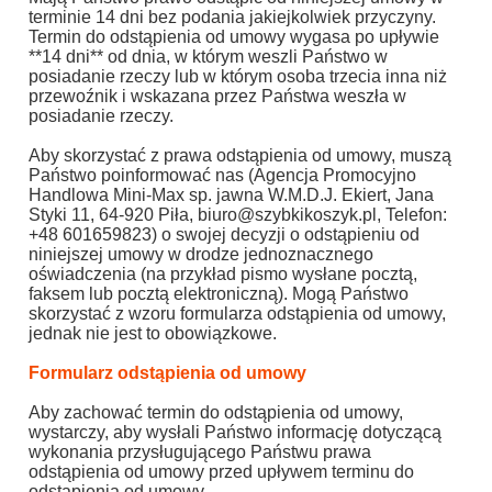
terminie 14 dni bez podania jakiejkolwiek przyczyny.
Termin do odstąpienia od umowy wygasa po upływie
**14 dni** od dnia, w którym weszli Państwo w
posiadanie rzeczy lub w którym osoba trzecia inna niż
przewoźnik i wskazana przez Państwa weszła w
posiadanie rzeczy.
Aby skorzystać z prawa odstąpienia od umowy, muszą
Państwo poinformować nas (Agencja Promocyjno
Handlowa Mini-Max sp. jawna W.M.D.J. Ekiert, Jana
Styki 11, 64-920 Piła, biuro@szybkikoszyk.pl, Telefon:
+48 601659823) o swojej decyzji o odstąpieniu od
niniejszej umowy w drodze jednoznacznego
oświadczenia (na przykład pismo wysłane pocztą,
faksem lub pocztą elektroniczną). Mogą Państwo
skorzystać z wzoru formularza odstąpienia od umowy,
jednak nie jest to obowiązkowe.
Formularz odstąpienia od umowy
Aby zachować termin do odstąpienia od umowy,
wystarczy, aby wysłali Państwo informację dotyczącą
wykonania przysługującego Państwu prawa
odstąpienia od umowy przed upływem terminu do
odstąpienia od umowy.