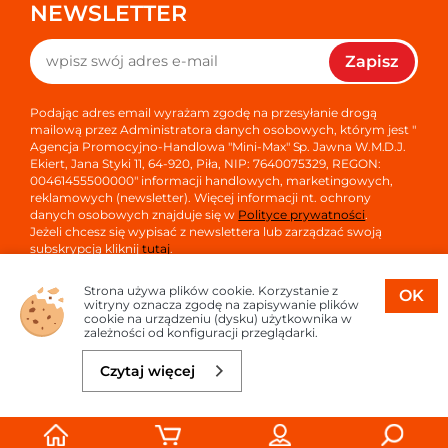
NEWSLETTER
Zapisz
Podając adres email wyrażam zgodę na przesyłanie drogą
mailową przez Administratora danych osobowych, którym jest "
Agencja Promocyjno-Handlowa "Mini-Max" Sp. Jawna W.M.D.J.
Ekiert, Jana Styki 11, 64-920, Piła, NIP: 7640075329, REGON:
00461455500000" informacji handlowych, marketingowych,
reklamowych (newsletter). Więcej informacji nt. ochrony
danych osobowych znajduje się w
Polityce prywatności
.
Jeżeli chcesz się wypisać z newslettera lub zarządzać swoją
subskrypcją kliknij
tutaj
.
Strona używa plików cookie. Korzystanie z
OK
witryny oznacza zgodę na zapisywanie plików
cookie na urządzeniu (dysku) użytkownika w
zależności od konfiguracji przeglądarki.
Copyright © 2026
Oprogramowanie sklepu:
APTUSSHOP
Czytaj więcej
Projekt i strony:
APTUS.PL