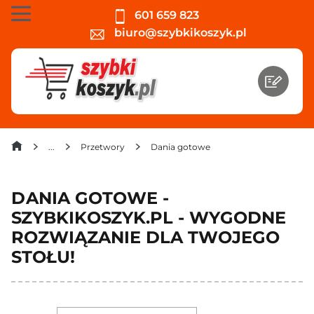
601 659 823
biuro@szybkikoszyk.pl
Przetwory
Dania gotowe
DANIA GOTOWE -
SZYBKIKOSZYK.PL - WYGODNE
ROZWIĄZANIE DLA TWOJEGO
STOŁU!