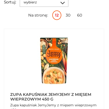
Sortuj:
wybierz
Na stronę:
12
30
60
ZUPA KAPUŚNIAK JEMYJEMY Z MIĘSEM
WIEPRZOWYM 450 G
Zupa kapuśniak JemyJemy z mięsem wieprzowym