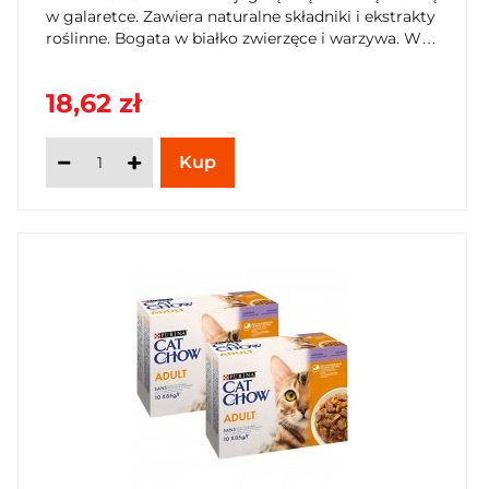
w galaretce. Zawiera naturalne składniki i ekstrakty
roślinne. Bogata w białko zwierzęce i warzywa. W
praktycznym opakowaniu 10x85g. Zamów już dziś
na SzybkiKoszyk.pl!
18,62 zł