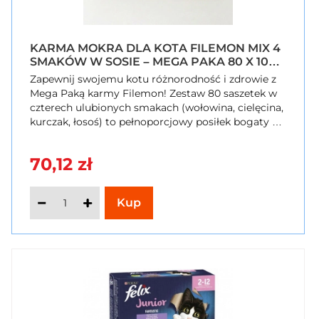
KARMA MOKRA DLA KOTA FILEMON MIX 4
SMAKÓW W SOSIE – MEGA PAKA 80 X 100G
(8 KG)
Zapewnij swojemu kotu różnorodność i zdrowie z
Mega Paką karmy Filemon! Zestaw 80 saszetek w
czterech ulubionych smakach (wołowina, cielęcina,
kurczak, łosoś) to pełnoporcjowy posiłek bogaty w
witaminy i niezbędną taurynę. Kawałki w
aromatycznym sosie zadowolą nawet wybredne
70,12 zł
mruczki. Zamów zapas na dłużej w SzybkiKoszyk.pl
i ciesz się wygodą!