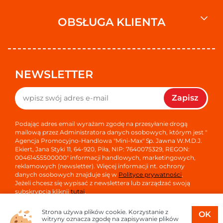
OBSŁUGA KLIENTA
NEWSLETTER
Zapisz
Podając adres email wyrażam zgodę na przesyłanie drogą
mailową przez Administratora danych osobowych, którym jest "
Agencja Promocyjno-Handlowa "Mini-Max" Sp. Jawna W.M.D.J.
Ekiert, Jana Styki 11, 64-920, Piła, NIP: 7640075329, REGON:
00461455500000" informacji handlowych, marketingowych,
reklamowych (newsletter). Więcej informacji nt. ochrony
danych osobowych znajduje się w
Polityce prywatności
.
Jeżeli chcesz się wypisać z newslettera lub zarządzać swoją
subskrypcją kliknij
tutaj
.
Strona używa plików cookie. Korzystanie z
OK
witryny oznacza zgodę na zapisywanie plików