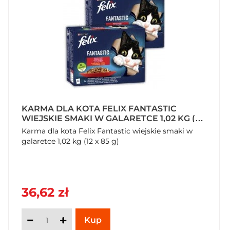
KARMA DLA KOTA FELIX FANTASTIC
WIEJSKIE SMAKI W GALARETCE 1,02 KG (12
X 85 G) X 2 OPAKOWANIA
Karma dla kota Felix Fantastic wiejskie smaki w
galaretce 1,02 kg (12 x 85 g)
36,62 zł