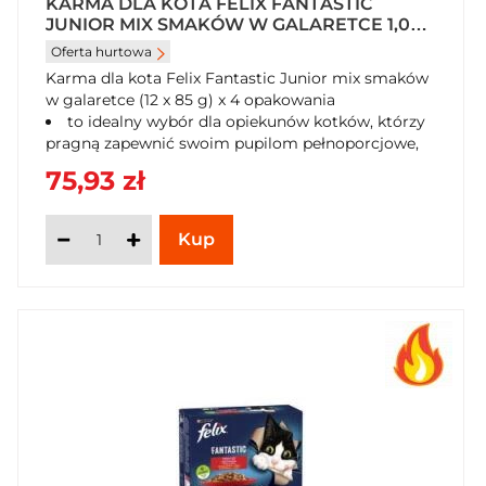
KARMA DLA KOTA FELIX FANTASTIC
JUNIOR MIX SMAKÓW W GALARETCE 1,02
KG (12 X 85 G) X 4 OPAKOWANIA
Oferta hurtowa
Karma dla kota Felix Fantastic Junior mix smaków
w galaretce (12 x 85 g) x 4 opakowania
to idealny wybór dla opiekunów kotków, którzy
pragną zapewnić swoim pupilom pełnoporcjowe,
smaczne i zdrowe jedzenie. Karma ta składa się z
75,93 zł
różnorodnych smaków: wołowiny, kurczaka,
sardynki i łososia, co pozwala na urozmaicenie
diety kociąt i zaspokojenie ich potrzeb smakowych.