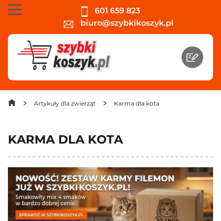
601 659 823
biuro@szybkikoszyk.pl
Artykuły dla zwierząt
Karma dla kota
KARMA DLA KOTA