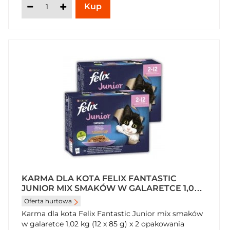
KARMA DLA KOTA FELIX FANTASTIC
JUNIOR MIX SMAKÓW W GALARETCE 1,02
KG (12 X 85 G) X 2 OPAKOWANIA
Oferta hurtowa
Karma dla kota Felix Fantastic Junior mix smaków
w galaretce 1,02 kg (12 x 85 g) x 2 opakowania