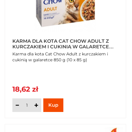
KARMA DLA KOTA CAT CHOW ADULT Z
KURCZAKIEM I CUKINIĄ W GALARETCE
850 G (10 X 85 G)
Karma dla kota Cat Chow Adult z kurczakiem i
cukinią w galaretce 850 g (10 x 85 g)
18,62 zł