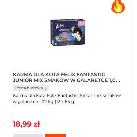
KARMA DLA KOTA FELIX FANTASTIC
JUNIOR MIX SMAKÓW W GALARETCE 1,02
KG (12 X 85 G)
Oferta hurtowa
Karma dla kota Felix Fantastic Junior mix smaków
w galaretce 1,02 kg (12 x 85 g)
18,99 zł