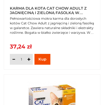
KARMA DLA KOTA CAT CHOW ADULT Z
JAGNIĘCINĄ I ZIELONĄ FASOLKĄ W
GALARETCE 850 G (10 X 85 G) X 2
Pełnowartościowa mokra karma dla dorosłych
OPAKOWANIA
kotów Cat Chow Adult z jagnięciną i zieloną fasolką
w galaretce. Zawiera naturalne składniki i ekstrakty
roślinne. Bogata w białko zwierzęce i warzywa. W
praktycznym opakowaniu 10x85g. Zamów już dziś
na SzybkiKoszyk.pl!
37,24 zł