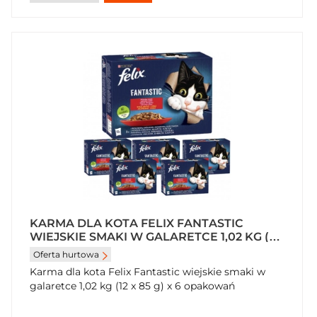
KARMA DLA KOTA FELIX FANTASTIC
WIEJSKIE SMAKI W GALARETCE 1,02 KG (12
X 85 G) X 6 OPAKOWAŃ
Oferta hurtowa
Karma dla kota Felix Fantastic wiejskie smaki w
galaretce 1,02 kg (12 x 85 g) x 6 opakowań