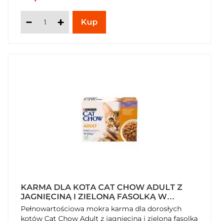
KARMA DLA KOTA CAT CHOW ADULT Z
JAGNIĘCINĄ I ZIELONĄ FASOLKĄ W
GALARETCE 850 G (10 X 85 G)
Pełnowartościowa mokra karma dla dorosłych
kotów Cat Chow Adult z jagnięciną i zieloną fasolką