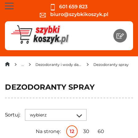
601 659 823
biuro@szybkikoszyk.pl
Dezodoranty i wody damskie
Dezodoranty spray
DEZODORANTY SPRAY
Sortuj:
wybierz
Na stronę:
12
30
60