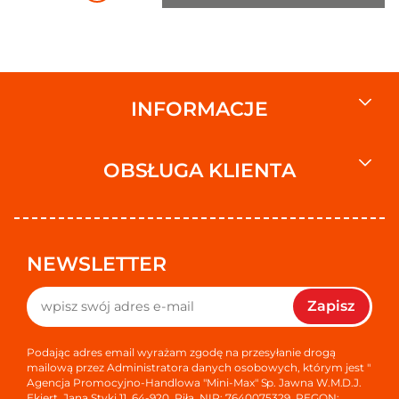
INFORMACJE
OBSŁUGA KLIENTA
NEWSLETTER
Zapisz
Podając adres email wyrażam zgodę na przesyłanie drogą
mailową przez Administratora danych osobowych, którym jest "
Agencja Promocyjno-Handlowa "Mini-Max" Sp. Jawna W.M.D.J.
Ekiert, Jana Styki 11, 64-920, Piła, NIP: 7640075329, REGON: