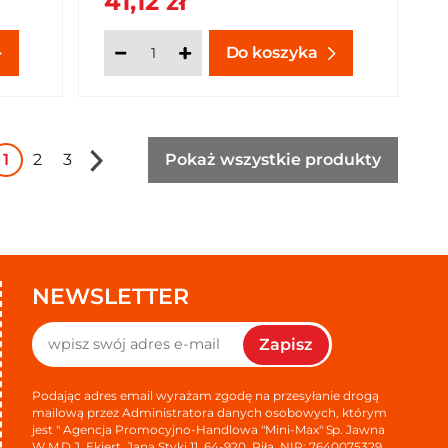
41,12 zł
Do koszyka
1
2
3
Pokaż wszystkie produkty
NEWSLETTER
Zapisz
Podając adres email wyrażam zgodę na przesyłanie drogą
mailową przez Administratora danych osobowych, którym
jest " Agencja Promocyjno-Handlowa "Mini-Max" Sp. Jawna
W.M.D.J. Ekiert, Jana Styki 11, 64-920, Piła, NIP: 7640075329,