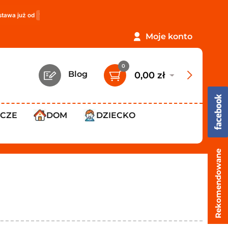
119,99 zł
!
PROMOCJA: ORLEN Paczka tylko
12,99 zł
!
Moje konto
0
Blog
0,00 zł
WCZE
DOM
DZIECKO
Rekomendowane