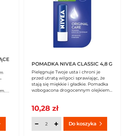
ĄCE
POMADKA NIVEA CLASSIC 4,8 G
Pielęgnuje Twoje usta i chroni je
um
przed utratą wilgoci sprawiając, że
–
stają się miękkie i gładkie. Pomadka
wzbogacona drogocennym olejkiem...
ym.
10,28 zł
ch i
Do koszyka