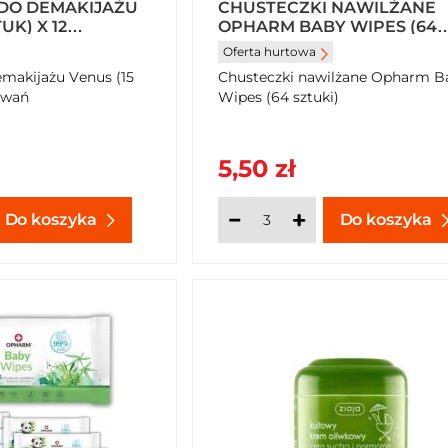
DO DEMAKIJAŻU
CHUSTECZKI NAWILŻANE
UK) X 12
OPHARM BABY WIPES (64
SZTUKI)
Oferta hurtowa
emakijażu Venus (15
Chusteczki nawilżane Opharm B
owań
Wipes (64 sztuki)
5,50 zł
Do koszyka
Do koszyka