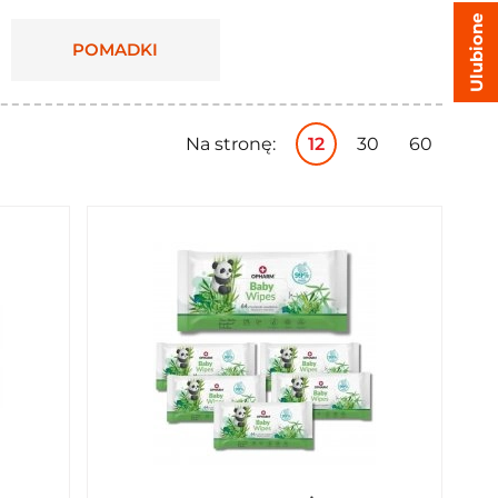
Ulubione
POMADKI
Na stronę:
12
30
60