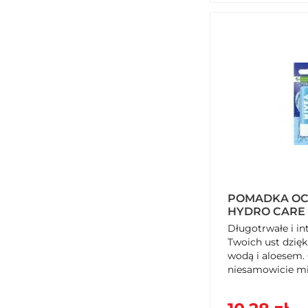
POMADKA OC
HYDRO CARE 
Długotrwałe i i
Twoich ust dzięk
wodą i aloesem. 
niesamowicie mi
błyskawicznie się.