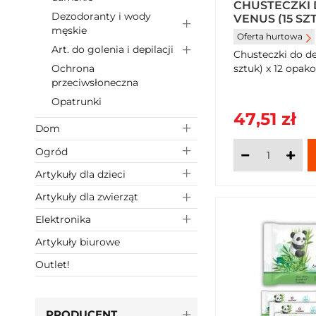
CHUSTECZKI 
Dezodoranty i wody
VENUS (15 SZT
męskie
OPAKOWAŃ
Oferta hurtowa
Art. do golenia i depilacji
Chusteczki do d
sztuk) x 12 opak
Ochrona
przeciwsłoneczna
Opatrunki
47,51 zł
Dom
Ogród
Artykuły dla dzieci
Artykuły dla zwierząt
Elektronika
Artykuły biurowe
Outlet!
PRODUCENT