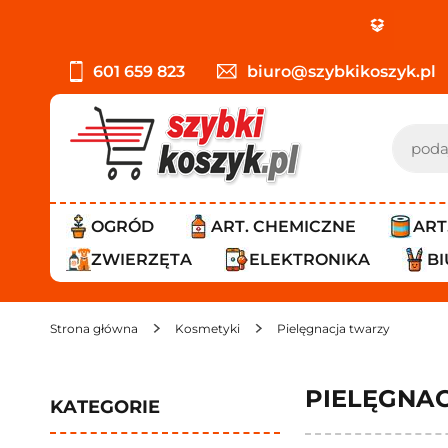
PROMO
601 659 823
biuro@szybkikoszyk.pl
OGRÓD
ART. CHEMICZNE
ART
ZWIERZĘTA
ELEKTRONIKA
B
Strona główna
Kosmetyki
Pielęgnacja twarzy
PIELĘGNA
KATEGORIE