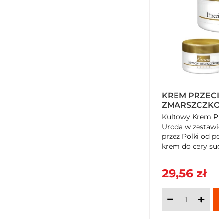
KREM PRZEC
ZMARSZCZKO
X 3 SZTUKI
Kultowy Krem P
Uroda w zestawi
przez Polki od po
krem do cery suc
intensywnie rege
Bogaty w Witami
29,56 zł
Cholesterol, skut
wygładza drobne
przed utratą wod
ponadczasową f
SzybkiKoszyk.pl!