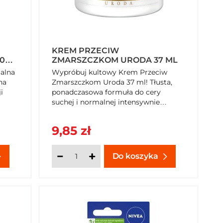
KREM PRZECIW
0
ZMARSZCZKOM URODA 37 ML
alna
Wypróbuj kultowy Krem Przeciw
na
Zmarszczkom Uroda 37 ml! Tłusta,
i
ponadczasowa formuła do cery
suchej i normalnej intensywnie
regeneruje skórę nocą. Bogaty w
Witaminy A i E oraz Cholesterol,
9,85 zł
skutecznie ujędrnia, wygładza drobne
zmarszczki i chroni przed utratą
wody. Odkryj sekret gładkiej cery –
Do koszyka
dostępny w SzybkiKoszyk.pl!