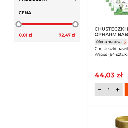
CENA
CHUSTECZKI
OPHARM BABY
0,01 zł
72,47 zł
SZTUKI) X 8
Oferta hurtowa
Chusteczki naw
Wipes (64 sztuk
44,03 zł