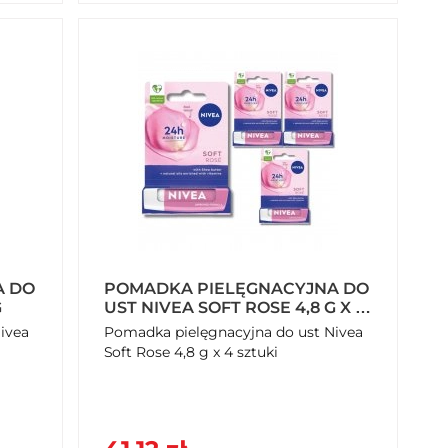
A DO
POMADKA PIELĘGNACYJNA DO
G
UST NIVEA SOFT ROSE 4,8 G X 4
SZTUKI
ivea
Pomadka pielęgnacyjna do ust Nivea
Soft Rose 4,8 g x 4 sztuki