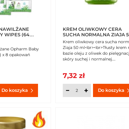
 NAWILŻANE
KREM OLIWKOWY CERA
 WIPES (64
SUCHA NORMALNA ZIAJA 5
 OPAKOWAŃ
ML
Krem oliwkowy cera sucha norm
Ziaja 50 ml<br><br>Tłusty krem 
ilżane Opharm Baby
bazie oleju z oliwek do pielęgnacj
i) x 8 opakowań
skóry suchej i normalnej....
7,32 zł
Do koszyka
Do koszyka