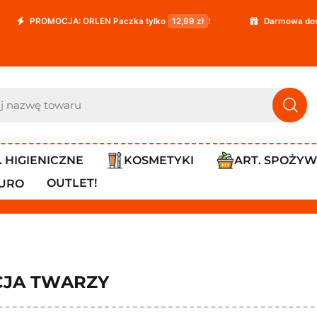
CJA: ORLEN Paczka tylko
12,99 zł
!
Darmowa dostawa już od
. HIGIENICZNE
KOSMETYKI
ART. SPOŻY
OUTLET!
IURO
CJA TWARZY