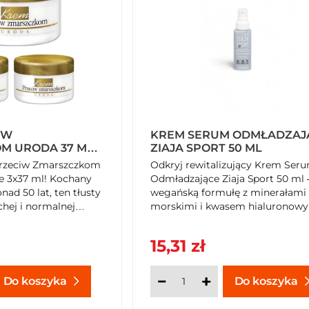
IW
KREM SERUM ODMŁADZAJ
M URODA 37 ML
ZIAJA SPORT 50 ML
rzeciw Zmarszczkom
Odkryj rewitalizujący Krem Ser
e 3x37 ml! Kochany
Odmładzające Ziaja Sport 50 ml 
nad 50 lat, ten tłusty
wegańską formułę z minerałami
hej i normalnej
morskimi i kwasem hialuronow
neruje skórę nocą.
Zapewnia natychmiastowe, 24-
ny A i E oraz
godzinne nawilżenie, wygładza i
15,31 zł
ecznie ujędrnia,
wspiera barierę ochronną skóry.
 zmarszczki i chroni
Idealny pod makijaż, dla aktywny
y. Odkryj
ceniących świeżość. Sięgnij po
Do koszyka
Do koszyka
ormułę – dostępny w
komfort i młodszy wygląd w
SzybkiKoszyk.pl!