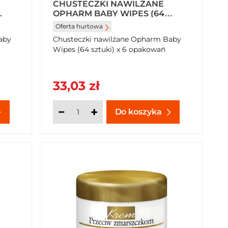
CHUSTECZKI NAWILŻANE
OPHARM BABY WIPES (64
SZTUKI) X 6 OPAKOWAŃ
Oferta hurtowa
aby
Chusteczki nawilżane Opharm Baby
Wipes (64 sztuki) x 6 opakowań
33,03 zł
Do koszyka