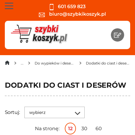
601 659 823
biuro@szybkikoszyk.pl
Do wypieków i deserów
Dodatki do ciast i deserów
DODATKI DO CIAST I DESERÓW
Sortuj:
wybierz
Na stronę:
12
30
60