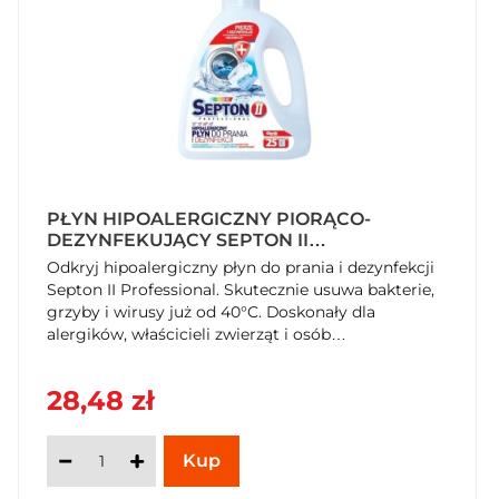
PŁYN HIPOALERGICZNY PIORĄCO-
DEZYNFEKUJĄCY SEPTON II
PROFESSIONAL 1,5 KG
Odkryj hipoalergiczny płyn do prania i dezynfekcji
Septon II Professional. Skutecznie usuwa bakterie,
grzyby i wirusy już od 40°C. Doskonały dla
alergików, właścicieli zwierząt i osób
uprawiających sport. Kup teraz na SzybkiKoszyk.pl!
28,48 zł