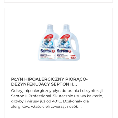
PŁYN HIPOALERGICZNY PIORĄCO-
DEZYNFEKUJĄCY SEPTON II
PROFESSIONAL 1,5 KG X 2 SZTUKI
Odkryj hipoalergiczny płyn do prania i dezynfekcji
Septon II Professional. Skutecznie usuwa bakterie,
grzyby i wirusy już od 40°C. Doskonały dla
alergików, właścicieli zwierząt i osób
uprawiających sport. Kup teraz na SzybkiKoszyk.pl!