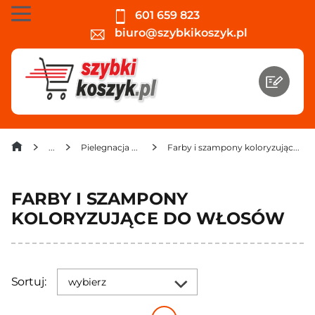
601 659 823
biuro@szybkikoszyk.pl
Pielegnacja włosów
Farby i szampony koloryzujące do włosów
FARBY I SZAMPONY
KOLORYZUJĄCE DO WŁOSÓW
Sortuj:
wybierz