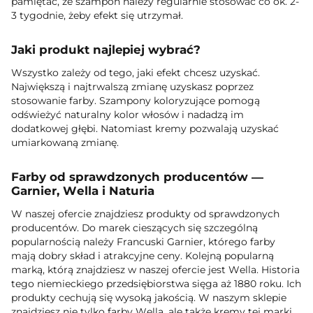
pamiętać, że szampon należy regularnie stosować co ok. 2-
3 tygodnie, żeby efekt się utrzymał.
Jaki produkt najlepiej wybrać?
Wszystko zależy od tego, jaki efekt chcesz uzyskać.
Największą i najtrwalszą zmianę uzyskasz poprzez
stosowanie farby. Szampony koloryzujące pomogą
odświeżyć naturalny kolor włosów i nadadzą im
dodatkowej głębi. Natomiast kremy pozwalają uzyskać
umiarkowaną zmianę.
Farby od sprawdzonych producentów —
Garnier, Wella i Naturia
W naszej ofercie znajdziesz produkty od sprawdzonych
producentów. Do marek cieszących się szczególną
popularnością należy Francuski Garnier, którego farby
mają dobry skład i atrakcyjne ceny. Kolejną popularną
marką, którą znajdziesz w naszej ofercie jest Wella. Historia
tego niemieckiego przedsiębiorstwa sięga aż 1880 roku. Ich
produkty cechują się wysoką jakością. W naszym sklepie
znajdziesz nie tylko farby Wella, ale także kremy tej marki.