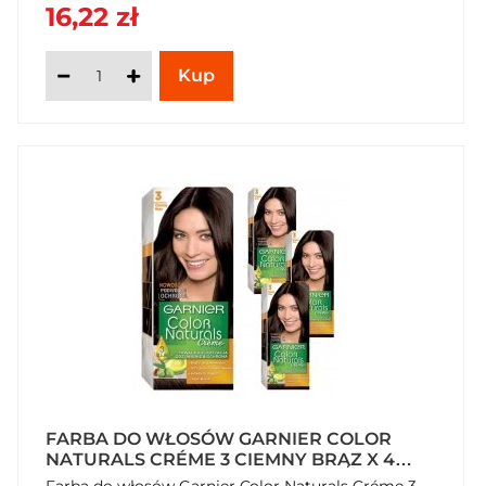
16,22 zł
FARBA DO WŁOSÓW GARNIER COLOR
NATURALS CRÉME 3 CIEMNY BRĄZ X 4
SZTUKI
Farba do włosów Garnier Color Naturals Créme 3