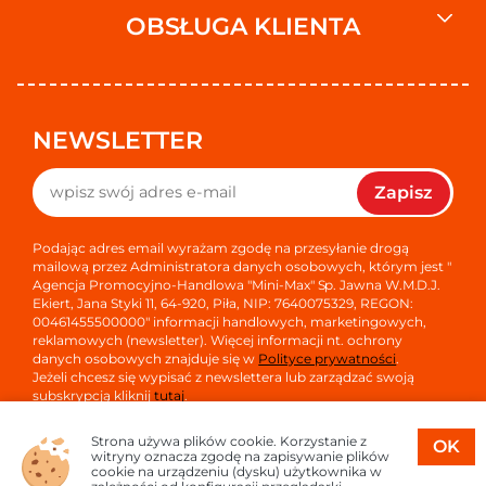
OBSŁUGA KLIENTA
NEWSLETTER
Zapisz
Podając adres email wyrażam zgodę na przesyłanie drogą
mailową przez Administratora danych osobowych, którym jest "
Agencja Promocyjno-Handlowa "Mini-Max" Sp. Jawna W.M.D.J.
Ekiert, Jana Styki 11, 64-920, Piła, NIP: 7640075329, REGON:
00461455500000" informacji handlowych, marketingowych,
reklamowych (newsletter). Więcej informacji nt. ochrony
danych osobowych znajduje się w
Polityce prywatności
.
Jeżeli chcesz się wypisać z newslettera lub zarządzać swoją
subskrypcją kliknij
tutaj
.
Strona używa plików cookie. Korzystanie z
OK
witryny oznacza zgodę na zapisywanie plików
cookie na urządzeniu (dysku) użytkownika w