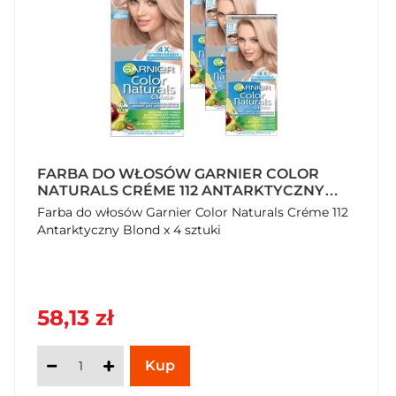
FARBA DO WŁOSÓW GARNIER COLOR
NATURALS CRÉME 112 ANTARKTYCZNY
BLOND X 4 SZTUKI
Farba do włosów Garnier Color Naturals Créme 112
Antarktyczny Blond x 4 sztuki
58,13 zł