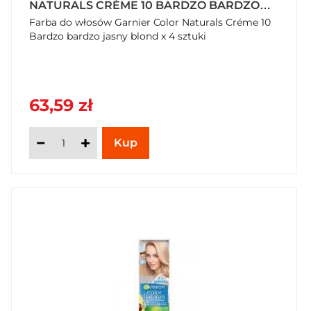
NATURALS CRÉME 10 BARDZO BARDZO
JASNY BLOND X 4 SZTUKI
Farba do włosów Garnier Color Naturals Créme 10
Bardzo bardzo jasny blond x 4 sztuki
63,59 zł