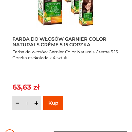
FARBA DO WŁOSÓW GARNIER COLOR
NATURALS CRÉME 5.15 GORZKA
CZEKOLADA X 4 SZTUKI
Farba do włosów Garnier Color Naturals Créme 5.15
Gorzka czekolada x 4 sztuki
63,63 zł