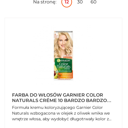
Na stronę:
12
30
60
FARBA DO WŁOSÓW GARNIER COLOR
NATURALS CRÉME 10 BARDZO BARDZO
JASNY BLOND
Formuła kremu koloryzującego Garnier Color
Naturals wzbogacona w olejek z oliwek wnika we
wnętrze włosa, aby wydobyć długotrwały kolor z...