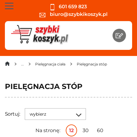
601 659 823
biuro@szybkikoszyk.pl
Pielęgnacja ciała
Pielęgnacja stóp
PIELĘGNACJA STÓP
Sortuj:
wybierz
Na stronę:
12
30
60