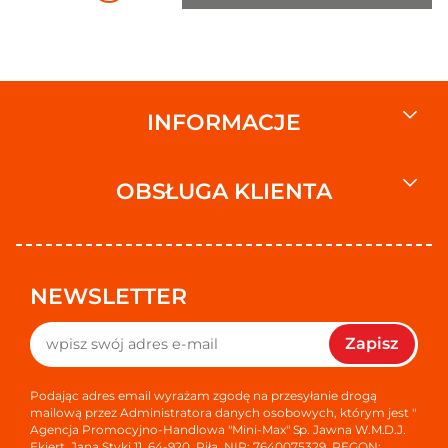
INFORMACJE
OBSŁUGA KLIENTA
NEWSLETTER
Zapisz
Podając adres email wyrażam zgodę na przesyłanie drogą
mailową przez Administratora danych osobowych, którym jest "
Agencja Promocyjno-Handlowa "Mini-Max" Sp. Jawna W.M.D.J.
Ekiert, Jana Styki 11, 64-920, Piła, NIP: 7640075329, REGON: