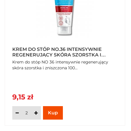
KREM DO STÓP NO.36 INTENSYWNIE
REGENERUJĄCY SKÓRA SZORSTKA I
ZNISZCZONA 100 ML
Krem do stóp NO 36 intensywnie regenerujący
skóra szorstka i zniszczona 100...
9,15 zł