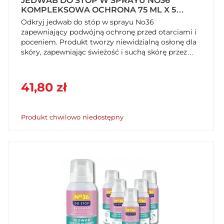
JEDWAB DO STÓP W SPRAYU NO36
KOMPLEKSOWA OCHRONA 75 ML X 5
SZTUK
Odkryj jedwab do stóp w sprayu No36
zapewniający podwójną ochronę przed otarciami i
poceniem. Produkt tworzy niewidzialną osłonę dla
skóry, zapewniając świeżość i suchą skórę przez
cały dzień. Kup teraz na SzybkiKoszyk.pl!
41,80 zł
Produkt chwilowo niedostępny