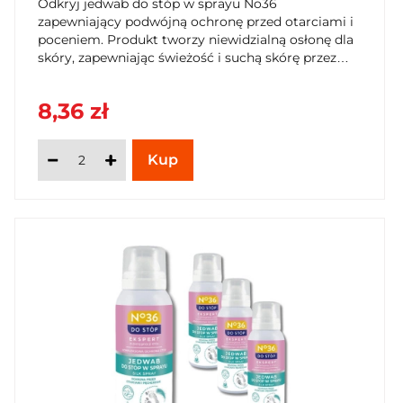
Odkryj jedwab do stóp w sprayu No36
zapewniający podwójną ochronę przed otarciami i
poceniem. Produkt tworzy niewidzialną osłonę dla
skóry, zapewniając świeżość i suchą skórę przez
cały dzień. Kup teraz na SzybkiKoszyk.pl!
8,36 zł