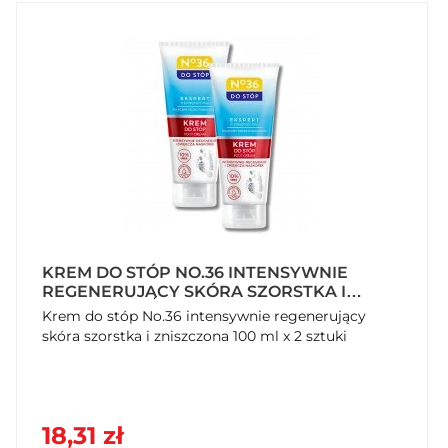
KREM DO STÓP NO.36 INTENSYWNIE
REGENERUJĄCY SKÓRA SZORSTKA I
ZNISZCZONA 100 ML X 2 SZTUKI
Krem do stóp No.36 intensywnie regenerujący
skóra szorstka i zniszczona 100 ml x 2 sztuki
18,31 zł