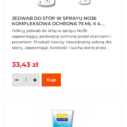
JEDWAB DO STÓP W SPRAYU NO36
KOMPLEKSOWA OCHRONA 75 ML X 4
SZTUKI
Odkryj jedwab do stóp w sprayu No36
zapewniający podwójną ochronę przed otarciami i
poceniem. Produkt tworzy niewidzialną osłonę dla
skóry, zapewniając świeżość i suchą skórę przez
cały dzień. Kup teraz na SzybkiKoszyk.pl!
33,43 zł