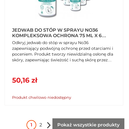
JEDWAB DO STÓP W SPRAYU NO36
KOMPLEKSOWA OCHRONA 75 ML X 6
SZTUK
Odkryj jedwab do stóp w sprayu No36
zapewniający podwójną ochronę przed otarciami i
poceniem. Produkt tworzy niewidzialną osłonę dla
skóry, zapewniając świeżość i suchą skórę przez
cały dzień. Kup teraz na SzybkiKoszyk.pl!
50,16 zł
Produkt chwilowo niedostępny
1
2
Pokaż wszystkie produkty