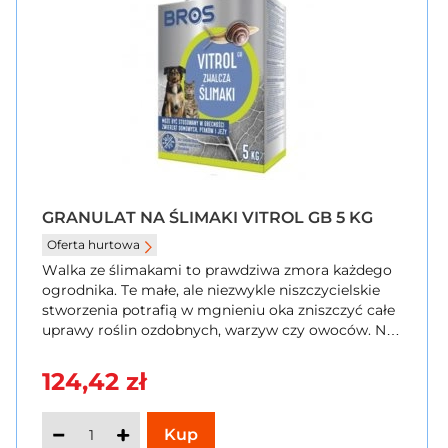
GRANULAT NA ŚLIMAKI VITROL GB 5 KG
Oferta hurtowa
Walka ze ślimakami to prawdziwa zmora każdego
ogrodnika. Te małe, ale niezwykle niszczycielskie
stworzenia potrafią w mgnieniu oka zniszczyć całe
uprawy roślin ozdobnych, warzyw czy owoców. Na
szczęście jest na nie sposób - Vitrol GB w
Szybkikoszyk.pl
124,42 zł