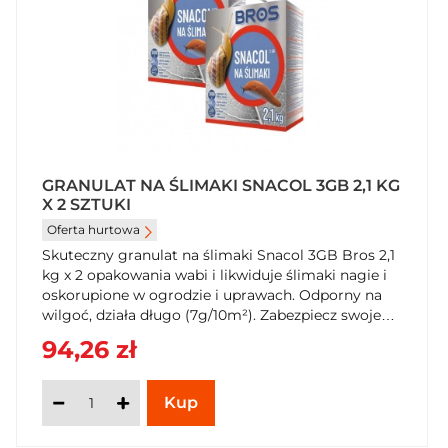
GRANULAT NA ŚLIMAKI SNACOL 3GB 2,1 KG
X 2 SZTUKI
Oferta hurtowa
Skuteczny granulat na ślimaki Snacol 3GB Bros 2,1
kg x 2 opakowania wabi i likwiduje ślimaki nagie i
oskorupione w ogrodzie i uprawach. Odporny na
wilgoć, działa długo (7g/10m²). Zabezpiecz swoje
rośliny przed szkodnikami. Kup Snacol 3GB 2,1 kg
94,26 zł
w SzybkiKoszyk.pl!