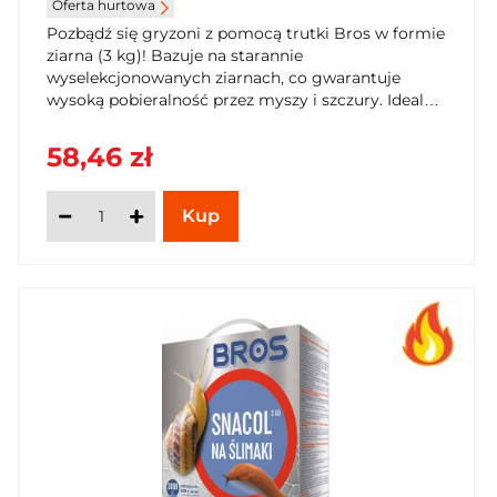
Oferta hurtowa
Pozbądź się gryzoni z pomocą trutki Bros w formie
ziarna (3 kg)! Bazuje na starannie
wyselekcjonowanych ziarnach, co gwarantuje
wysoką pobieralność przez myszy i szczury. Idealna
do użytku profesjonalnego w stacjach
deratyzacyjnych. Bezpieczeństwo i pewność
58,46 zł
działania w walce ze szkodnikami. Kup teraz w
SzybkiKoszyk.pl!