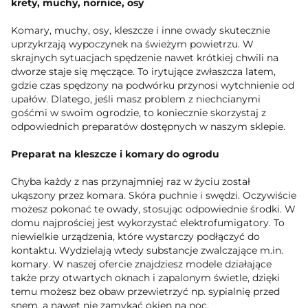
krety, muchy, nornice, osy
Komary, muchy, osy, kleszcze i inne owady skutecznie
uprzykrzają wypoczynek na świeżym powietrzu. W
skrajnych sytuacjach spędzenie nawet krótkiej chwili na
dworze staje się męczące. To irytujące zwłaszcza latem,
gdzie czas spędzony na podwórku przynosi wytchnienie od
upałów. Dlatego, jeśli masz problem z niechcianymi
gośćmi w swoim ogrodzie, to koniecznie skorzystaj z
odpowiednich preparatów dostępnych w naszym sklepie.
Preparat na kleszcze i komary do ogrodu
Chyba każdy z nas przynajmniej raz w życiu został
ukąszony przez komara. Skóra puchnie i swędzi. Oczywiście
możesz pokonać te owady, stosując odpowiednie środki. W
domu najprościej jest wykorzystać elektrofumigatory. To
niewielkie urządzenia, które wystarczy podłączyć do
kontaktu. Wydzielają wtedy substancje zwalczające m.in.
komary. W naszej ofercie znajdziesz modele działające
także przy otwartych oknach i zapalonym świetle, dzięki
temu możesz bez obaw przewietrzyć np. sypialnię przed
snem, a nawet nie zamykać okien na noc.