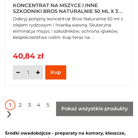
KONCENTRAT NA MSZYCE I INNE
SZKODNIKI BROS NATURALNIE 50 ML X 3
OPAKOWANIA
Odkryj potężny koncentrat Bros Naturalnie 50 ml z
olejem rydzowym i lnianką siewną. Skuteczna
eliminacja mszyc i szkodników, ochrona iglaków,
bezpieczeństwo roślin. Kup teraz na
SzybkiKoszyk.pl!
40,84 zł
1
2
3
4
5
Pokaż wszystkie produkty
Środki owadobójcze - preparaty na komary, kleszcze,