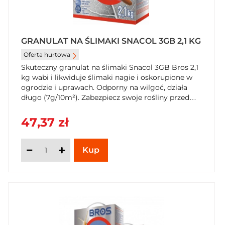
GRANULAT NA ŚLIMAKI SNACOL 3GB 2,1 KG
Oferta hurtowa
Skuteczny granulat na ślimaki Snacol 3GB Bros 2,1
kg wabi i likwiduje ślimaki nagie i oskorupione w
ogrodzie i uprawach. Odporny na wilgoć, działa
długo (7g/10m²). Zabezpiecz swoje rośliny przed
szkodnikami. Kup Snacol 3GB 2,1 kg w
SzybkiKoszyk.pl!
47,37 zł