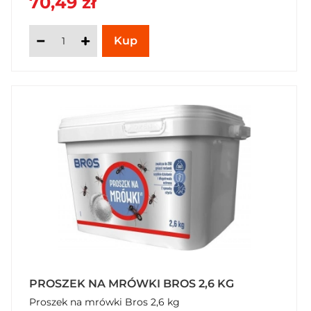
70,49 zł
tarasów i gospodarstw. Zabezpiecz swój teren z
Vaco – dostępnym teraz w SzybkiKoszyk.pl!
PROSZEK NA MRÓWKI BROS 2,6 KG
Proszek na mrówki Bros 2,6 kg