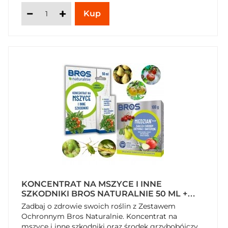
KONCENTRAT NA MSZYCE I INNE
SZKODNIKI BROS NATURALNIE 50 ML +
ŚRODEK GRZYBOBÓJCZY MIEDZIAN 50
Zadbaj o zdrowie swoich roślin z Zestawem
WP BROS 100 G
Ochronnym Bros Naturalnie. Koncentrat na
mszyce i inne szkodniki oraz środek grzybobójczy