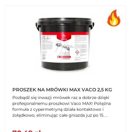
PROSZEK NA MRÓWKI MAX VACO 2,5 KG
Pozbądź się inwazji mrówek raz a dobrze dzięki
profesjonalnemu proszkowi Vaco MAX! Potężna
formuła z cypermetryną działa kontaktowo i
żołądkowo, eliminując całe gniazda już po 15
minutach od kontaktu. Ogromne opakowanie 2,5
kg to idealne rozwiązanie do dużych ogrodów,