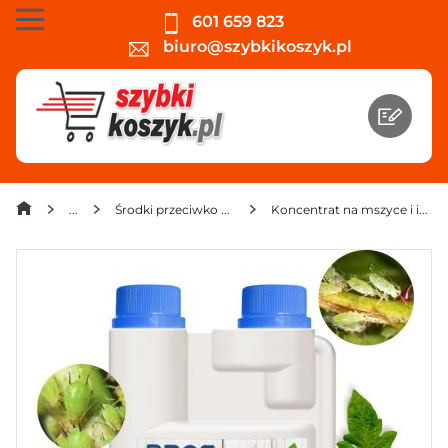
601 659 823
biuro@szybkikoszyk.pl
Środki przeciwko owadom, gryzoniom, kretom
Koncentrat na mszyce i inne szkodniki Bros Naturalnie 250 ml