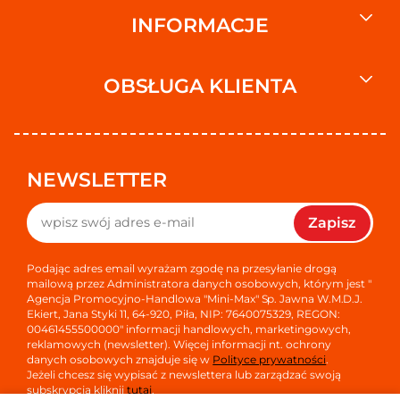
INFORMACJE
OBSŁUGA KLIENTA
NEWSLETTER
Zapisz
Podając adres email wyrażam zgodę na przesyłanie drogą
mailową przez Administratora danych osobowych, którym jest "
Agencja Promocyjno-Handlowa "Mini-Max" Sp. Jawna W.M.D.J.
Ekiert, Jana Styki 11, 64-920, Piła, NIP: 7640075329, REGON:
00461455500000" informacji handlowych, marketingowych,
reklamowych (newsletter). Więcej informacji nt. ochrony
danych osobowych znajduje się w
Polityce prywatności
.
Jeżeli chcesz się wypisać z newslettera lub zarządzać swoją
subskrypcją kliknij
tutaj
.