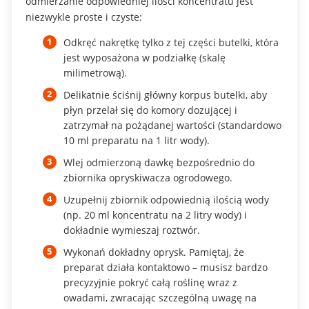
odmierzanie odpowiedniej ilości koncentratu jest
niezwykle proste i czyste:
Odkręć nakrętkę tylko z tej części butelki, która
jest wyposażona w podziałkę (skalę
milimetrową).
Delikatnie ściśnij główny korpus butelki, aby
płyn przelał się do komory dozującej i
zatrzymał na pożądanej wartości (standardowo
10 ml preparatu na 1 litr wody).
Wlej odmierzoną dawkę bezpośrednio do
zbiornika opryskiwacza ogrodowego.
Uzupełnij zbiornik odpowiednią ilością wody
(np. 20 ml koncentratu na 2 litry wody) i
dokładnie wymieszaj roztwór.
Wykonań dokładny oprysk. Pamiętaj, że
preparat działa kontaktowo – musisz bardzo
precyzyjnie pokryć całą roślinę wraz z
owadami, zwracając szczególną uwagę na