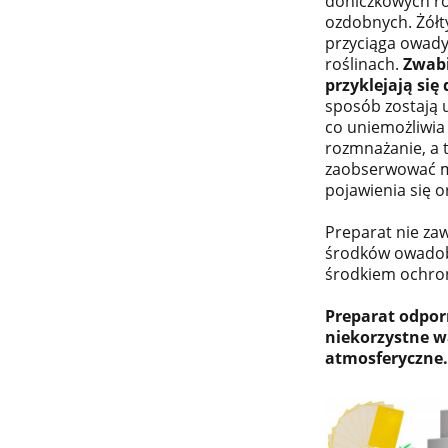
doniczkowych ro
ozdobnych. Żółty
przyciąga owady
roślinach.
Zwab
przyklejają się
sposób zostają
co uniemożliwia 
rozmnażanie, a 
zaobserwować 
pojawienia się o
Preparat nie za
środków owadobó
środkiem ochron
Preparat odpor
niekorzystne 
atmosferyczne.