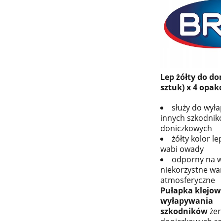
Lep żółty do do
sztuk) x 4 opa
służy do wył
innych szkodnik
doniczkowych
żółty kolor l
wabi owady
odporny na w
niekorzystne wa
atmosferyczne
Pułapka klejow
wyłapywania
szkodników
żer