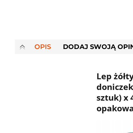
OPIS
DODAJ SWOJĄ OPI
Lep żółt
doniczek
sztuk) x 
opakowa