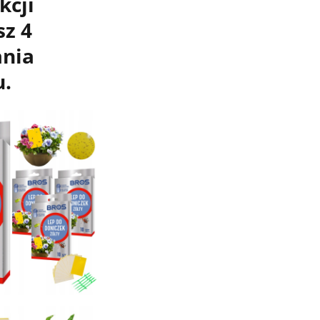
kcji
z 4
nia
u.