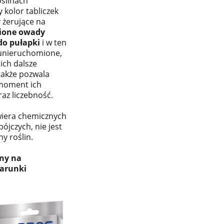
ślinach
 kolor tabliczek
 żerujące na
ione owady
 do pułapki
i w ten
 unieruchomione,
ich dalsze
także pozwala
moment ich
raz liczebność.
wiera chemicznych
jczych, nie jest
y roślin.
ny na
warunki