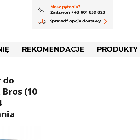
Masz pytania?
Zadzwoń +48 601 659 823
Sprawdź opcje dostawy
NIĘ
REKOMENDACJE
PRODUKTY
y do
 Bros (10
4
nia