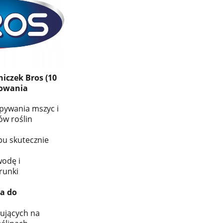
niczek Bros (10
kowania
apywania mszyc i
ów roślin
epu skutecznie
odę i
runki
a do
ujących na