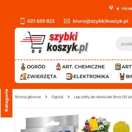
PROMOCJA: ORLEN Pacz
601 659 823
biuro@szybkikoszyk.pl
OGRÓD
ART. CHEMICZNE
ART
ZWIERZĘTA
ELEKTRONIKA
B
Kategorie
Strona główna
Ogród
Lep żółty do doniczek Bros (10 s