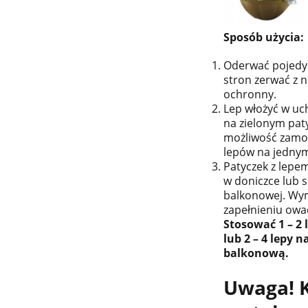
Sposób użycia:
Oderwać pojedyn
stron zerwać z n
ochronny.
Lep włożyć w uc
na zielonym paty
możliwość zam
lepów na jednym
Patyczek z lepe
w doniczce lub 
balkonowej. Wy
zapełnieniu owa
Stosować 1 – 2 
lub 2 – 4 lepy 
balkonową.
Uwaga! 