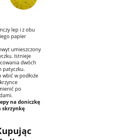
czy lep i z obu
iego papier
hwyt umieszczony
czku. Istnieje
ocowania dwóch
 patyczku.
m wbić w podłoże
skrzynce
mienić po
dami.
lepy na doniczkę
na skrzynkę
Kupując