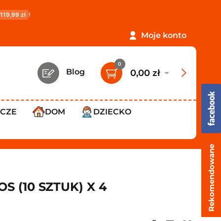
PROMOCJA: ORLEN Paczka tylko
12,99 zł
!
Darmowa dosta
Moje konto
0
Blog
0,00 zł
WCZE
DOM
DZIECKO
Rekomendowane
 (10 SZTUK) X 4