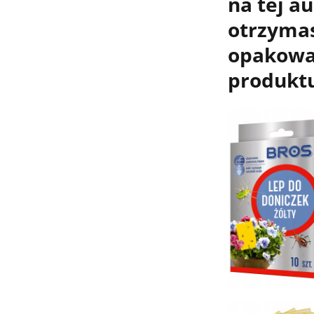
na tej au
otrzymas
opakowa
produkt