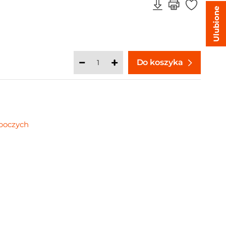
Ulubione
Do koszyka
oboczych