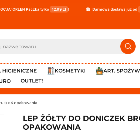
ka tylko
12,99 zł
!
Darmowa dostawa już od
119,99 zł
!
. HIGIENICZNE
KOSMETYKI
ART. SPOŻY
OUTLET!
IURO
ztuk) x 4 opakowania
LEP ŻÓŁTY DO DONICZEK BROS
OPAKOWANIA