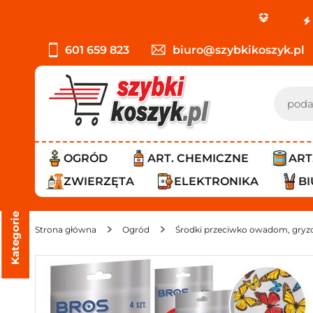
PROMOCJA: ORL
601 659 823
biuro@szybkikoszyk.pl
OGRÓD
ART. CHEMICZNE
ART
ZWIERZĘTA
ELEKTRONIKA
B
Kategorie
Strona główna
Ogród
Środki przeciwko owadom, gryz