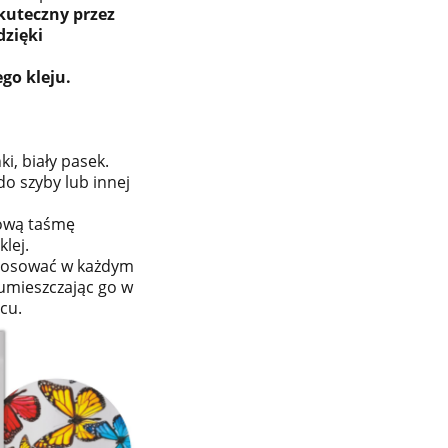
kuteczny przez
dzięki
go kleju.
i, biały pasek.
 do szyby lub innej
ową taśmę
lej.
tosować w każdym
umieszczając go w
cu.