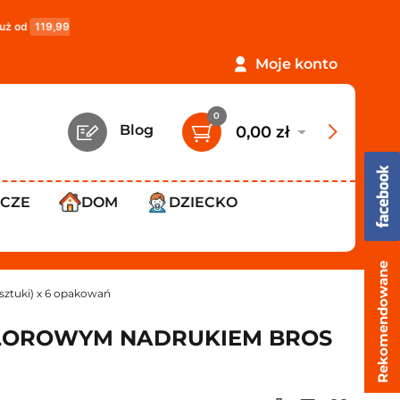
!
PROMOCJA: ORLEN Paczka tylko
12,99 zł
!
Darmow
Moje konto
0
Blog
0,00 zł
WCZE
DOM
DZIECKO
Rekomendowane
sztuki) x 6 opakowań
OLOROWYM NADRUKIEM BROS