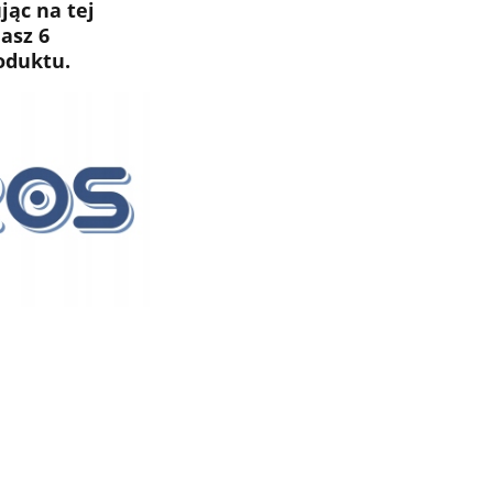
ąc na tej
asz 6
oduktu.