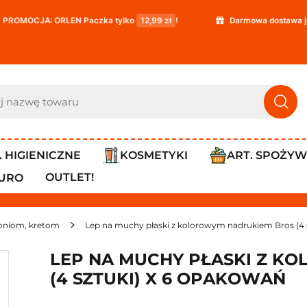
EN Paczka tylko
12,99 zł
!
Darmowa dostawa już od
119,99 zł
. HIGIENICZNE
KOSMETYKI
ART. SPOŻY
OUTLET!
IURO
oniom, kretom
Lep na muchy płaski z kolorowym nadrukiem Bros (4 
LEP NA MUCHY PŁASKI Z K
(4 SZTUKI) X 6 OPAKOWAŃ