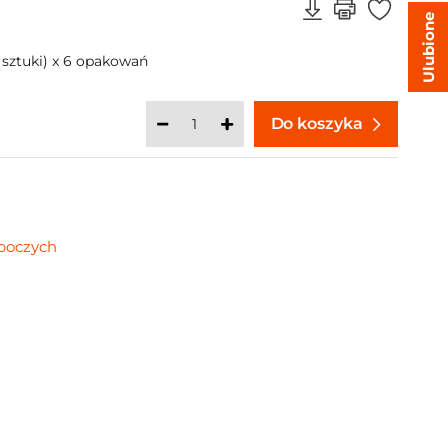
Ulubione
sztuki) x 6 opakowań
Do koszyka
oboczych