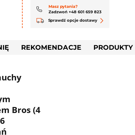
Masz pytania?
Zadzwoń +48 601 659 823
Sprawdź opcje dostawy
NIĘ
REKOMENDACJE
PRODUKTY
muchy
ym
m Bros (4
 6
ań