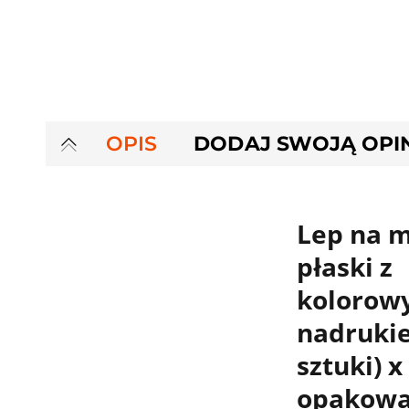
OPIS
DODAJ SWOJĄ OPI
Lep na 
płaski z
kolorow
nadrukie
sztuki) x
opakow