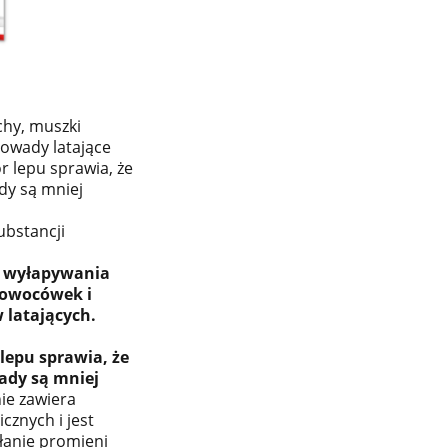
hy, muszki
 owady latające
r lepu sprawia, że
dy są mniej
ubstancji
o wyłapywania
owocówek i
latających.
lepu sprawia, że
ady są mniej
ie zawiera
cznych i jest
łanie promieni