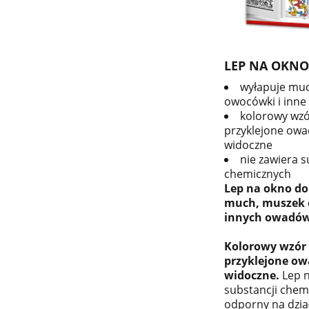
LEP NA OKNO
wyłapuje muc
owocówki i inne
kolorowy wzó
przyklejone owa
widoczne
nie zawiera s
chemicznych
Lep na okno d
much, muszek 
innych owadów 
Kolorowy wzór 
przyklejone ow
widoczne.
Lep n
substancji chemi
odporny na dzia