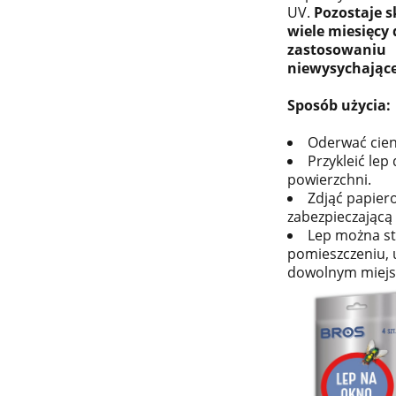
UV.
Pozostaje s
wiele miesięcy 
zastosowaniu
niewysychające
Sposób użycia:
Oderwać cienk
Przykleić lep
powierzchni.
Zdjąć papier
zabezpieczającą k
Lep można s
pomieszczeniu, 
dowolnym miejs