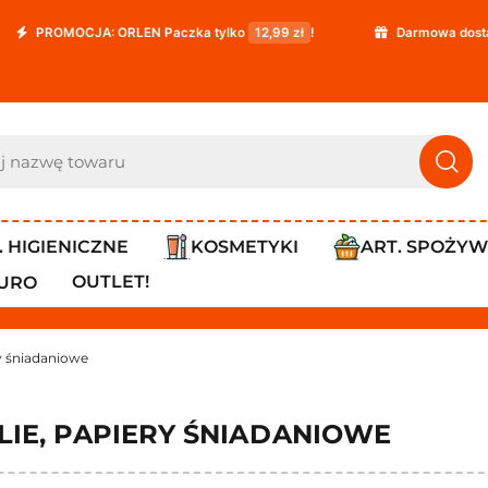
CJA: ORLEN Paczka tylko
12,99 zł
!
Darmowa dostawa już od
. HIGIENICZNE
KOSMETYKI
ART. SPOŻY
OUTLET!
IURO
ry śniadaniowe
LIE, PAPIERY ŚNIADANIOWE