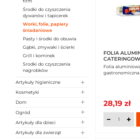
firm
Środki do czyszczenia
dywanów i tapicerek
Worki, folie, papiery
śniadaniowe
Pasty i środki do obuwia
Gąbki, zmywaki i ścierki
FOLIA ALUMI
Grill i kominek
CATERINGO
Srodki do czyszczenia
GASTRONOMI
Folia aluminiow
nagrobków
gastronomiczna
Artykuły higieniczne
Kosmetyki
28,19 zł
Dom
Ogród
Artykuły dla dzieci
Artykuły dla zwierząt