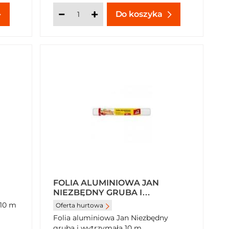
Do koszyka
FOLIA ALUMINIOWA JAN
NIEZBĘDNY GRUBA I
WYTRZYMAŁA 10 M
 10 m
Oferta hurtowa
Folia aluminiowa Jan Niezbędny
gruba i wytrzymała 10 m