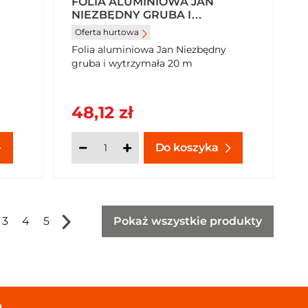
FOLIA ALUMINIOWA JAN
NIEZBĘDNY GRUBA I
WYTRZYMAŁA 20 M X 4 SZTUKI
Oferta hurtowa
Folia aluminiowa Jan Niezbędny
gruba i wytrzymała 20 m
48,12 zł
Do koszyka
3
4
5
Pokaż wszystkie produkty