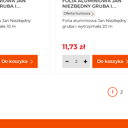
NIOWA JAN
FOLIA ALUMINIOWA JAN
RUBA I
NIEZBĘDNY GRUBA I
10 M X 6 SZTUK
WYTRZYMAŁA 20 M
Oferta hurtowa
a Jan Niezbędny
Folia aluminiowa Jan Niezbędny
ała 10 m
gruba i wytrzymała 20 m
11,73 zł
Do koszyka
Do koszyka
1
2