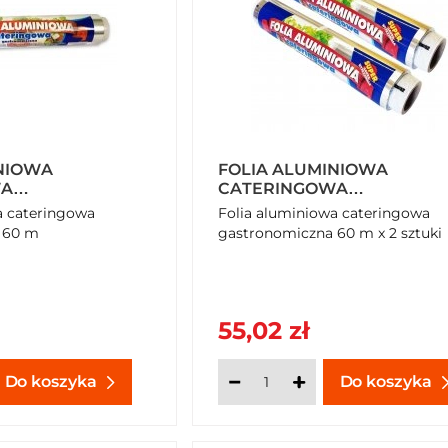
NIOWA
FOLIA ALUMINIOWA
WA
CATERINGOWA
CZNA 60 M
GASTRONOMICZNA 60 M X 
a cateringowa
Folia aluminiowa cateringowa
SZTUKI
 60 m
gastronomiczna 60 m x 2 sztuki
55,02 zł
Do koszyka
Do koszyka