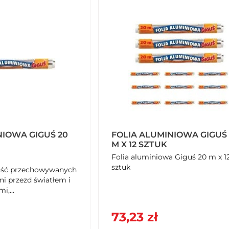
NIOWA GIGUŚ 20
FOLIA ALUMINIOWA GIGUŚ 
M X 12 SZTUK
Folia aluminiowa Giguś 20 m x 1
sztuk
ość przechowywanych
i przezd światłem i
,...
73,23 zł