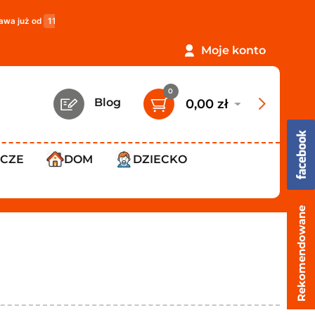
119,99 zł
!
PROMOCJA: ORLEN Paczka tylko
12,99 zł
!
Moje konto
0
Blog
0,00 zł
WCZE
DOM
DZIECKO
Rekomendowane