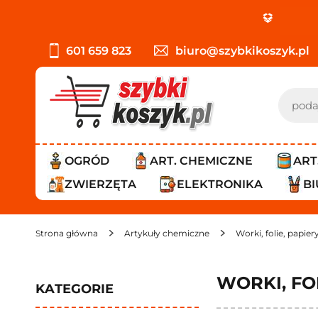
PROMO
601 659 823
biuro@szybkikoszyk.pl
OGRÓD
ART. CHEMICZNE
ART
ZWIERZĘTA
ELEKTRONIKA
B
Strona główna
Artykuły chemiczne
Worki, folie, papie
WORKI, FO
KATEGORIE