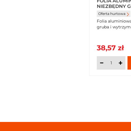
FOLIA ALUMI
NIEZBĘDNY G
WYTRZYMAŁA 
Oferta hurtowa
Folia aluminiow
gruba i wytrzym
38,57 zł