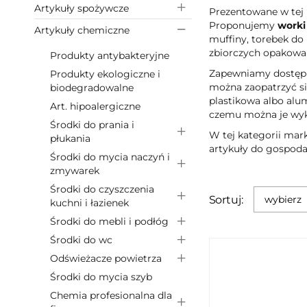
Artykuły spożywcze
Prezentowane w tej 
Proponujemy
worki
Artykuły chemiczne
muffiny, torebek do
zbiorczych opakowa
Produkty antybakteryjne
Zapewniamy dostępno
Produkty ekologiczne i
można zaopatrzyć si
biodegradowalne
plastikowa albo alu
Art. hipoalergiczne
czemu można je wyko
Środki do prania i
W tej kategorii mark
płukania
artykuły do gospod
Środki do mycia naczyń i
zmywarek
Środki do czyszczenia
Sortuj:
wybierz
kuchni i łazienek
Środki do mebli i podłóg
Środki do wc
Odświeżacze powietrza
Środki do mycia szyb
Chemia profesionalna dla