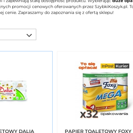
i i zapewniają stałą dostępność produktu. Wybierając
duże opa
yjnych promocji cenowych oferowanych przez SzybkiKoszyk.pl. To
j cenie. Zapraszamy do zapoznania się z ofertą sklepu!
ETOWY DALIA
PAPIER TOALETOWY FOXY