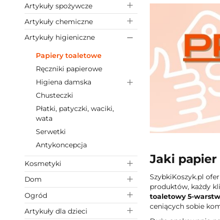
Artykuły spożywcze
Artykuły chemiczne
Artykuły higieniczne
Papiery toaletowe
Ręczniki papierowe
Higiena damska
Chusteczki
Płatki, patyczki, waciki,
wata
Serwetki
Antykoncepcja
Jaki papier
Kosmetyki
SzybkiKoszyk.pl ofe
Dom
produktów, każdy kl
Ogród
toaletowy 5-warst
ceniących sobie kom
Artykuły dla dzieci