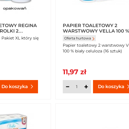
LETOWY REGINA
PAPIER TOALETOWY 2
ROLKI 2
WARSTWOWY VELLA 100 
OLKI) X 27
BIAŁY CELULOZA (16 SZTUK
 Pakiet XL który się
Oferta hurtowa
Papier toaletowy 2 warstwowy V
100 % biały celuloza (16 sztuk)
11,97 zł
Do koszyka
Do koszyka