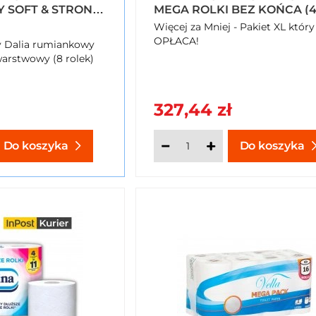
 SOFT & STRONG
MEGA ROLKI BEZ KOŃCA (
Y (8 ROLEK)
ROLKI) X 32 OPAKOWANIA
Więcej za Mniej - Pakiet XL który
OPŁACA!
y Dalia rumiankowy
warstwowy (8 rolek)
327,44 zł
Do koszyka
Do koszyka