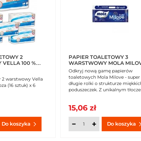
ETOWY 2
PAPIER TOALETOWY 3
VELLA 100 %
WARSTWOWY MOLA MILOV
ZA (16 SZTUK) X 6
SZTUK (200 LISTKÓW)
Odkryj nową gamę papierów
toaletowych Mola Milove - super
y 2 warstwowy Vella
długie rolki o strukturze miękkic
oza (16 sztuk) x 6
poduszeczek. Z unikalnym tłocz
3D w technologii Softpillow® dla
miękkości i wytrzymałości. Prod
15,06 zł
polski z opakowaniem z recyklin
Kup teraz na SzybkiKoszyk.pl!
Do koszyka
Do koszyka