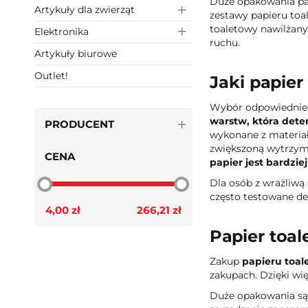
Duże opakowania pap
Artykuły dla zwierząt
zestawy papieru to
toaletowy nawilżany
Elektronika
ruchu.
Artykuły biurowe
Outlet!
Jaki papie
Wybór odpowiednieg
warstw, która dete
PRODUCENT
wykonane z materiał
zwiększoną wytrzyma
CENA
papier jest bardzie
Dla osób z wrażliwą
często testowane de
4,00 zł
266,21 zł
Papier toa
Zakup
papieru toa
zakupach. Dzięki wi
Duże opakowania są s