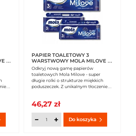
PAPIER TOALETOWY 3
E 10
WARSTWOWY MOLA MILOVE 10
SZTUK (200 LISTKÓW) X 3
Odkryj nową gamę papierów
OPAKOWANIA
toaletowych Mola Milove - super
h
długie rolki o strukturze miękkich
eniem
poduszeczek. Z unikalnym tłoczeniem
3D w technologii Softpillow® dla
ukt
miękkości i wytrzymałości. Produkt
46,27 zł
gu.
polski z opakowaniem z recyklingu.
Kup teraz na SzybkiKoszyk.pl!
Do koszyka