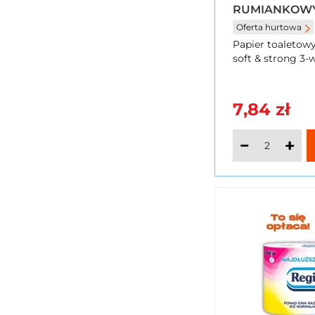
RUMIANKOWY
3-WARSTWOW
Oferta hurtowa
Papier toaletow
soft & strong 3-
7,84 zł