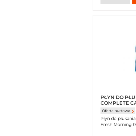
PŁYN DO PŁU
COMPLETE C
MORNING 0,8 
Oferta hurtowa
Płyn do płukania
Fresh Morning 0,