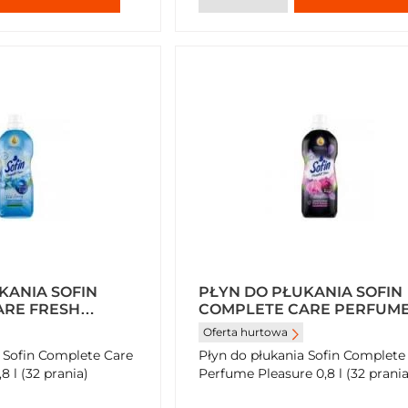
KANIA SOFIN
PŁYN DO PŁUKANIA SOFIN
ARE FRESH
COMPLETE CARE PERFUM
L (32 PRANIA)
PLEASURE 0,8 L (32 PRANIA
Oferta hurtowa
 Sofin Complete Care
Płyn do płukania Sofin Complete
8 l (32 prania)
Perfume Pleasure 0,8 l (32 prania