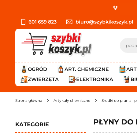
PR
601 659 823
biuro@szybkikoszyk.pl
OGRÓD
ART. CHEMICZNE
ART
ZWIERZĘTA
ELEKTRONIKA
B
Strona główna
Artykuły chemiczne
Środki do prania i 
PŁYNY DO 
KATEGORIE