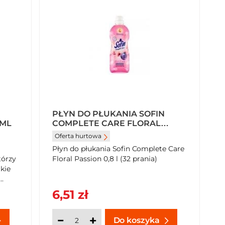
PŁYN DO PŁUKANIA SOFIN
 ML
COMPLETE CARE FLORAL
PASSION 0,8 L (32 PRANIA)
Oferta hurtowa
Płyn do płukania Sofin Complete Care
órzy
Floral Passion 0,8 l (32 prania)
lkie
.
6,51 zł
Do koszyka