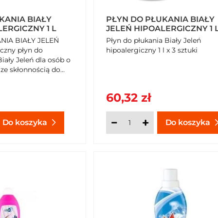
KANIA BIAŁY
PŁYN DO PŁUKANIA BIAŁY
ERGICZNY 1 L
JELEŃ HIPOALERGICZNY 1 L
SZTUKI
NIA BIAŁY JELEŃ
Płyn do płukania Biały Jeleń
iczny płyn do
hipoalergiczny 1 l x 3 sztuki
Biały Jeleń dla osób o
ze skłonnością do...
60,32 zł
Do koszyka
Do koszyka