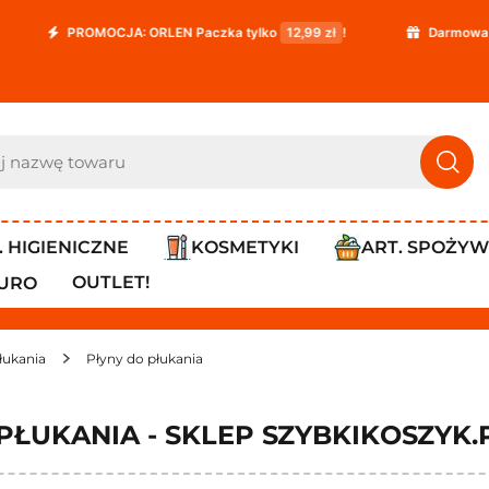
OMOCJA: ORLEN Paczka tylko
12,99 zł
!
Darmowa dostawa już
. HIGIENICZNE
KOSMETYKI
ART. SPOŻY
OUTLET!
IURO
płukania
Płyny do płukania
PŁUKANIA - SKLEP SZYBKIKOSZYK.