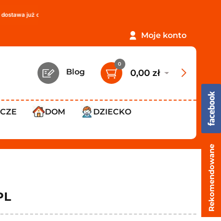
 od
119,99 zł
!
PROMOCJA: ORLEN Paczka tylko
12,99 zł
!
Moje konto
0
Blog
0,00 zł
WCZE
DOM
DZIECKO
Rekomendowane
PL