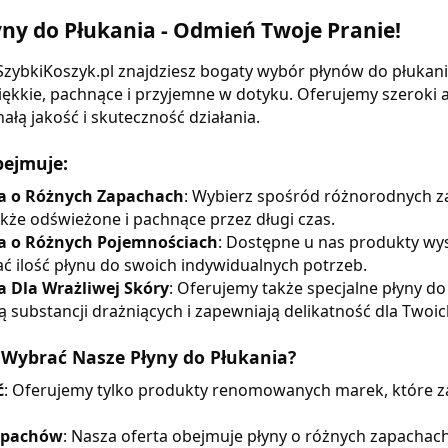
yny do Płukania - Odmień Twoje Pranie!
zybkiKoszyk.pl znajdziesz bogaty wybór płynów do płukania,
 miękkie, pachnące i przyjemne w dotyku. Oferujemy szero
łą jakość i skuteczność działania.
bejmuje:
ia o Różnych Zapachach
: Wybierz spośród różnorodnych za
także odświeżone i pachnące przez długi czas.
ia o Różnych Pojemnościach
: Dostępne u nas produkty wy
 ilość płynu do swoich indywidualnych potrzeb.
a Dla Wrażliwej Skóry
: Oferujemy także specjalne płyny 
ą substancji drażniących i zapewniają delikatność dla Twoic
 Wybrać Nasze Płyny do Płukania?
ć
: Oferujemy tylko produkty renomowanych marek, które zap
apachów
: Nasza oferta obejmuje płyny o różnych zapachach,