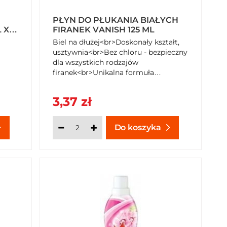
PŁYN DO PŁUKANIA BIAŁYCH
 X 3
FIRANEK VANISH 125 ML
Biel na dłużej<br>Doskonały kształt,
usztywnia<br>Bez chloru - bezpieczny
dla wszystkich rodzajów
firanek<br>Unikalna formuła
pogłębia...
3,37 zł
Do koszyka