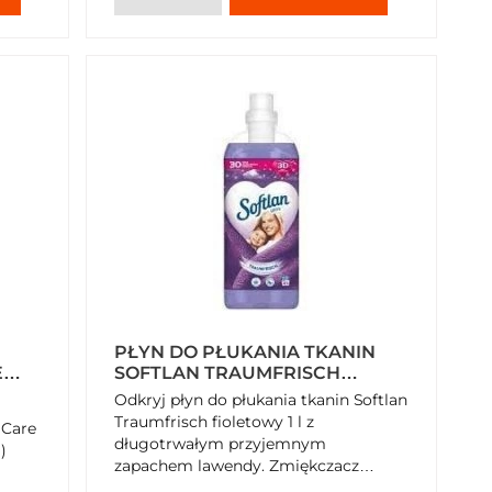
PŁYN DO PŁUKANIA TKANIN
E
SOFTLAN TRAUMFRISCH
)
FIOLETOWY 1 L
Odkryj płyn do płukania tkanin Softlan
Traumfrisch fioletowy 1 l z
 Care
długotrwałym przyjemnym
)
zapachem lawendy. Zmiękczacz
zawiera substancje pielęgnujące,