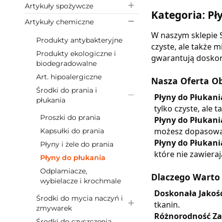
Artykuły spożywcze
Kategoria: Pł
Artykuły chemiczne
W naszym sklepie S
Produkty antybakteryjne
czyste, ale także
Produkty ekologiczne i
gwarantują doskona
biodegradowalne
Art. hipoalergiczne
Nasza Oferta O
Środki do prania i
Płyny do Płukan
płukania
tylko czyste, ale 
Proszki do prania
Płyny do Płukan
możesz dopasować
Kapsułki do prania
Płyny do Płukani
Płyny i żele do prania
które nie zawieraj
Płyny do płukania
Odplamiacze,
Dlaczego Warto
wybielacze i krochmale
Doskonała Jakoś
Środki do mycia naczyń i
tkanin.
zmywarek
Różnorodność Z
Środki do czyszczenia