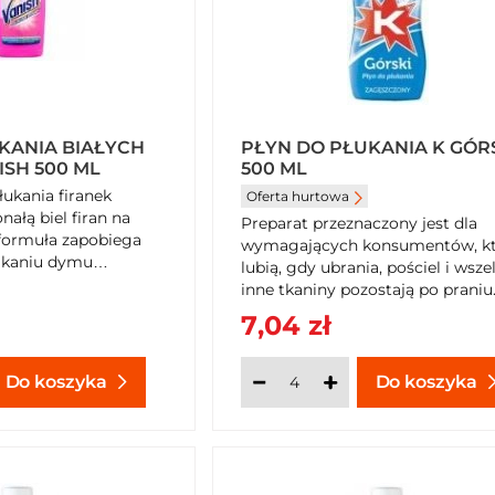
KANIA BIAŁYCH
PŁYN DO PŁUKANIA K GÓR
ISH 500 ML
500 ML
łukania firanek
Oferta hurtowa
ałą biel firan na
Preparat przeznaczony jest dla
 formuła zapobiega
wymagających konsumentów, kt
kaniu dymu
lubią, gdy ubrania, pościel i wsze
inne tkaniny pozostają po praniu..
7,04 zł
Do koszyka
Do koszyka