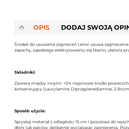
OPIS
DODAJ SWOJĄ OPI
Środek do usuwania zagnieceń Lenor usuwa zagniecenia 
zapachy, zapobiega elektryzowaniu się tkanin, ułatwia p
Składniki:
Zawiera między innymi: <5% niejonowe środki powierzc
konserwujący (Laurylamine Dipropylenediamine, 2-Bromo-
Sposób użycia:
Spryskaj materiał z odległości 15 cm i pozostaw do wysc
dłoni lub palców, delikatnie wyciągając zagniecenia. Po