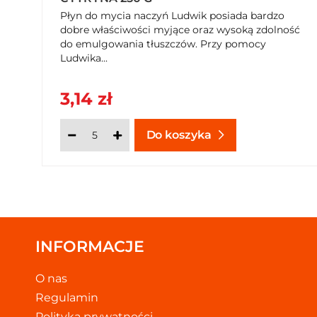
Płyn do mycia naczyń Ludwik posiada bardzo
dobre właściwości myjące oraz wysoką zdolność
do emulgowania tłuszczów. Przy pomocy
Ludwika...
3,14 zł
Do koszyka
INFORMACJE
O nas
Regulamin
Polityka prywatności