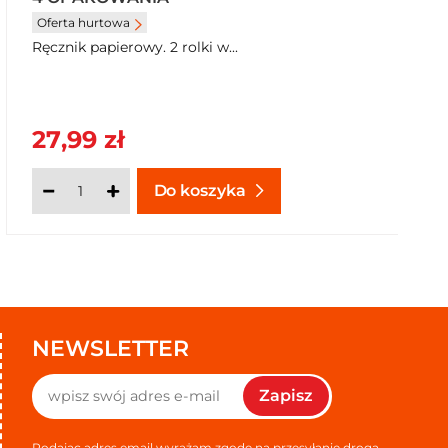
Oferta hurtowa
Ręcznik papierowy. 2 rolki w...
27,99 zł
Do koszyka
NEWSLETTER
Zapisz
Podając adres email wyrażam zgodę na przesyłanie drogą