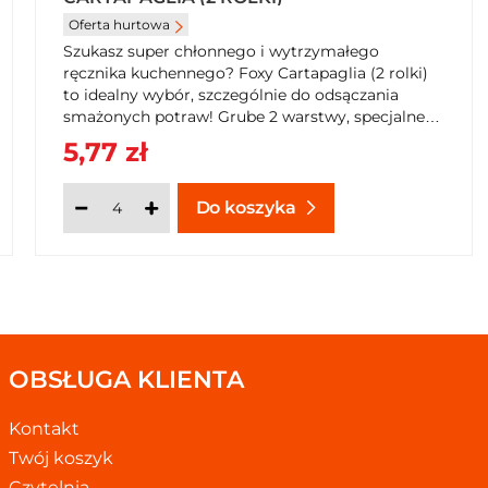
Oferta hurtowa
Szukasz super chłonnego i wytrzymałego
ręcznika kuchennego? Foxy Cartapaglia (2 rolki)
to idealny wybór, szczególnie do odsączania
smażonych potraw! Grube 2 warstwy, specjalne
tłoczenie i bezpieczeństwo w kontakcie z
5,77 zł
żywnością. Zamów teraz w SzybkiKoszyk.pl i
ułatw sobie pracę w kuchni!
Do koszyka
OBSŁUGA KLIENTA
Kontakt
Twój koszyk
Czytelnia