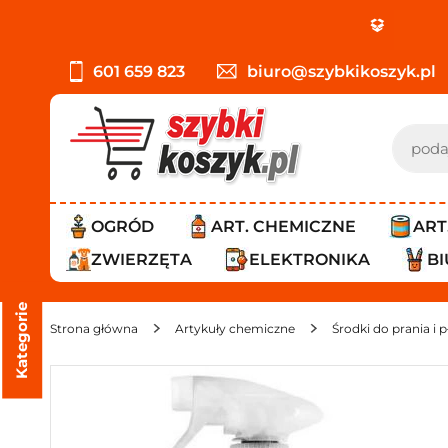
P
601 659 823
biuro@szybkikoszyk.pl
OGRÓD
ART. CHEMICZNE
ART
ZWIERZĘTA
ELEKTRONIKA
B
Kategorie
Strona główna
Artykuły chemiczne
Środki do prania i 