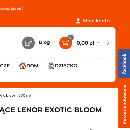
ż od
119,99 zł
!
PROMOCJA: ORLEN Paczka tylko
12,99 zł
!
Moje konto
0
Blog
0,00 zł
WCZE
DOM
DZIECKO
Rekomendowane
otic bloom 500 ml
ĄCE LENOR EXOTIC BLOOM