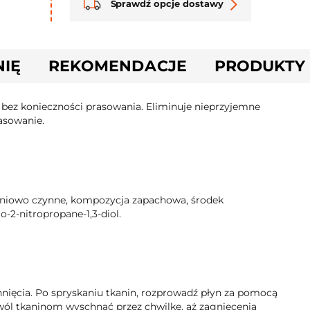
Sprawdź opcje dostawy
NIĘ
REKOMENDACJE
PRODUKTY
bez konieczności prasowania. Eliminuje nieprzyjemne
rasowanie.
hniowo czynne, kompozycja zapachowa, środek
2-nitropropane-1,3-diol.
hnięcia. Po spryskaniu tkanin, rozprowadź płyn za pomocą
zwól tkaninom wyschnąć przez chwilkę, aż zagniecenia