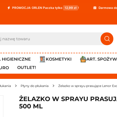
ROMOCJA: ORLEN Paczka tylko
12,99 zł
!
Darmowa dostawa ju
. HIGIENICZNE
KOSMETYKI
ART. SPOŻY
OUTLET!
IURO
płukania
Płyny do płukania
Żelazko w sprayu prasujące Lenor Ex
ŻELAZKO W SPRAYU PRASUJ
500 ML