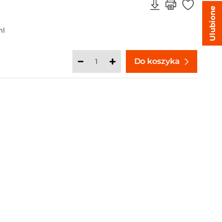
Ulubione
ml
Do koszyka