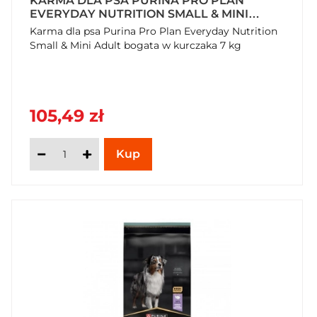
KARMA DLA PSA PURINA PRO PLAN
EVERYDAY NUTRITION SMALL & MINI
ADULT BOGATA W KURCZAKA 7 KG
Karma dla psa Purina Pro Plan Everyday Nutrition
Small & Mini Adult bogata w kurczaka 7 kg
105,49 zł