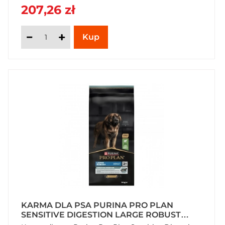
207,26 zł
KARMA DLA PSA PURINA PRO PLAN
SENSITIVE DIGESTION LARGE ROBUST
ADULT BOGATA W JAGNIĘCINĘ 14 KG