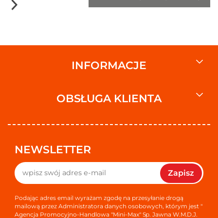
INFORMACJE
OBSŁUGA KLIENTA
NEWSLETTER
Zapisz
Podając adres email wyrażam zgodę na przesyłanie drogą
mailową przez Administratora danych osobowych, którym jest "
Agencja Promocyjno-Handlowa "Mini-Max" Sp. Jawna W.M.D.J.