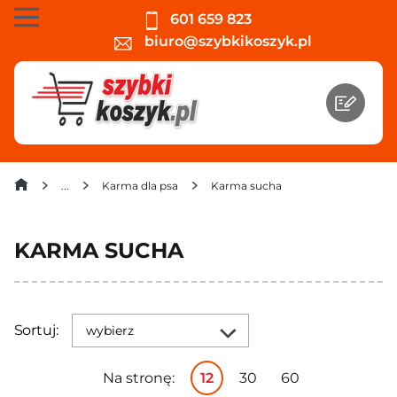
601 659 823
biuro@szybkikoszyk.pl
Karma dla psa
Karma sucha
KARMA SUCHA
Sortuj:
wybierz
Na stronę:
12
30
60