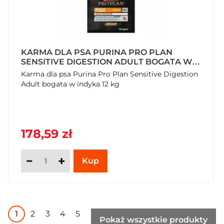
KARMA DLA PSA PURINA PRO PLAN
SENSITIVE DIGESTION ADULT BOGATA W
INDYKA 12 KG
Karma dla psa Purina Pro Plan Sensitive Digestion
Adult bogata w indyka 12 kg
178,59 zł
1
2
3
4
5
Pokaż wszystkie produkty