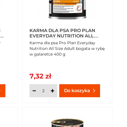
N
KARMA DLA PSA PRO PLAN
EVERYDAY NUTRITION ALL
DYKA
SIZE ADULT BOGATA W RYBĘ
y
Karma dla psa Pro Plan Everyday
W GALARETCE 400 G
Nutrition All Size Adult bogata w rybę
w galaretce 400 g
7,32 zł
Do koszyka