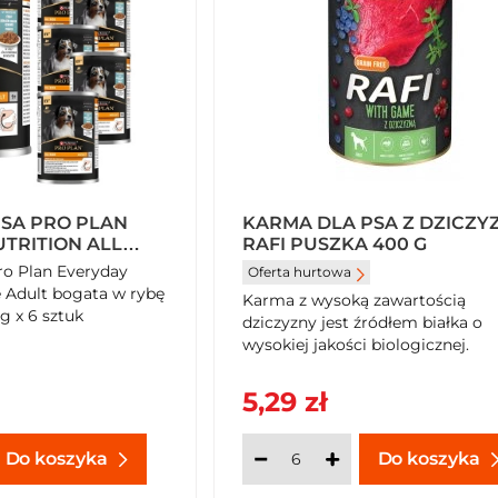
SA PRO PLAN
KARMA DLA PSA Z DZICZY
TRITION ALL
RAFI PUSZKA 400 G
BOGATA W RYBĘ
ro Plan Everyday
Oferta hurtowa
 400 G X 6 SZTUK
ze Adult bogata w rybę
Karma z wysoką zawartością
g x 6 sztuk
dziczyzny jest źródłem białka o
wysokiej jakości biologicznej.
5,29 zł
Do koszyka
Do koszyka