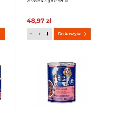
w sosie 415 g x 12 sztuk
48,97 zł
Do koszyka