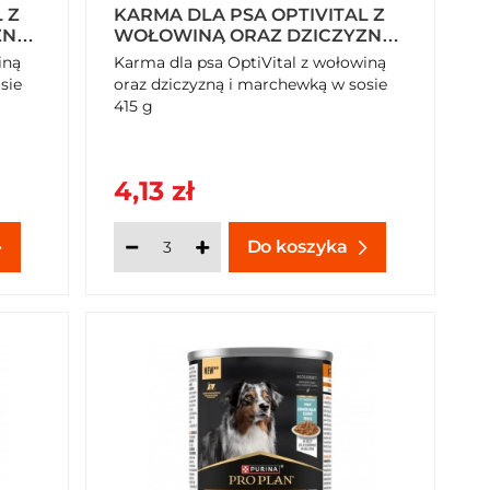
 Z
KARMA DLA PSA OPTIVITAL Z
NĄ I
WOŁOWINĄ ORAZ DZICZYZNĄ I
 G X
MARCHEWKĄ W SOSIE 415 G
iną
Karma dla psa OptiVital z wołowiną
sie
oraz dziczyzną i marchewką w sosie
415 g
4,13 zł
Do koszyka