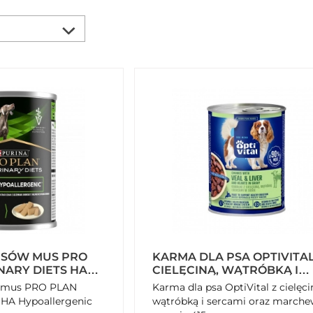
PSÓW MUS PRO
KARMA DLA PSA OPTIVITAL
NARY DIETS HA
CIELĘCINĄ, WĄTRÓBKĄ I
NIC 400 G
SERCAMI ORAZ MARCHEW
w mus PRO PLAN
Karma dla psa OptiVital z cielęci
W SOSIE 415 G
s HA Hypoallergenic
wątróbką i sercami oraz march