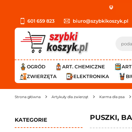
PRO
601 659 823
biuro@szybkikoszyk.pl
OGRÓD
ART. CHEMICZNE
ART
ZWIERZĘTA
ELEKTRONIKA
B
Strona główna
Artykuły dla zwierząt
Karma dla psa
PUSZKI, BA
KATEGORIE