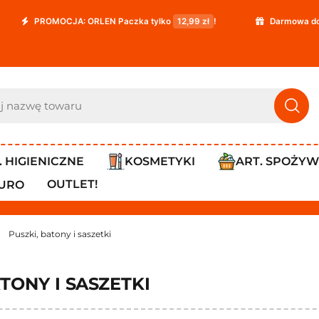
MOCJA: ORLEN Paczka tylko
12,99 zł
!
Darmowa dostawa już 
. HIGIENICZNE
KOSMETYKI
ART. SPOŻY
OUTLET!
IURO
Puszki, batony i saszetki
TONY I SASZETKI