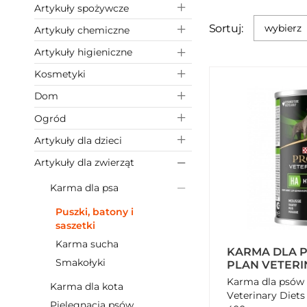
Artykuły spożywcze
Sortuj:
wybierz
Artykuły chemiczne
Artykuły higieniczne
Kosmetyki
Dom
Ogród
Artykuły dla dzieci
Artykuły dla zwierząt
Karma dla psa
Puszki, batony i
saszetki
Karma sucha
KARMA DLA 
Smakołyki
PLAN VETERI
HYPOALLERGE
Karma dla psó
Karma dla kota
Veterinary Diet
Pielęgnacja psów