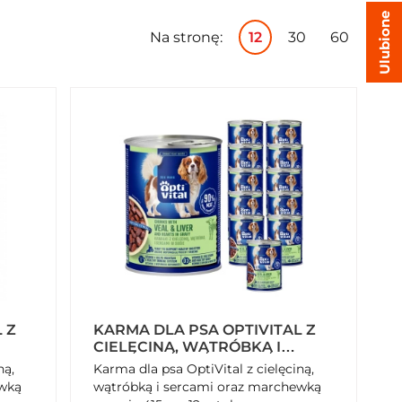
Ulubione
Na stronę:
12
30
60
 Z
KARMA DLA PSA OPTIVITAL Z
CIELĘCINĄ, WĄTRÓBKĄ I
KĄ
SERCAMI ORAZ MARCHEWKĄ
ną,
Karma dla psa OptiVital z cielęciną,
W SOSIE 415 G X 12 SZTUK
ewką
wątróbką i sercami oraz marchewką