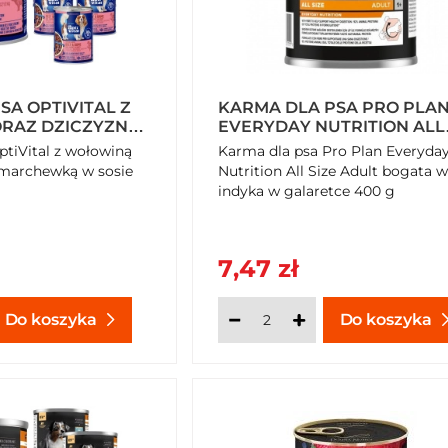
SA OPTIVITAL Z
KARMA DLA PSA PRO PLA
RAZ DZICZYZNĄ I
EVERYDAY NUTRITION ALL
 SOSIE 415 G X
SIZE ADULT BOGATA W IN
ptiVital z wołowiną
Karma dla psa Pro Plan Everyda
W GALARETCE 400 G
i marchewką w sosie
Nutrition All Size Adult bogata w
indyka w galaretce 400 g
7,47 zł
Do koszyka
Do koszyka