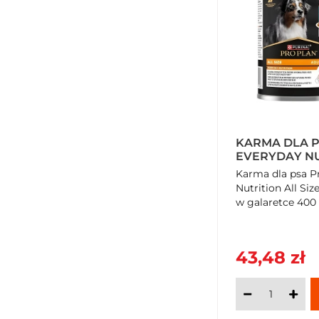
KARMA DLA P
EVERYDAY NU
SIZE ADULT 
Karma dla psa P
W GALARETCE
Nutrition All Si
w galaretce 400 
43,48 zł