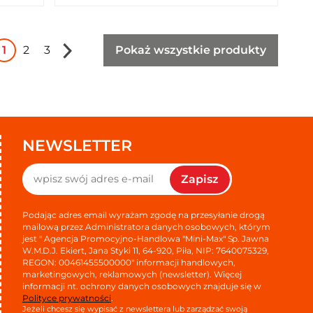
1
2
3
Pokaż wszystkie produkty
NEWSLETTER
Zapisz
Podając adres email wyrażam zgodę na przesyłanie drogą
mailową przez Administratora danych osobowych, którym
jest " Agencja Promocyjno-Handlowa "Mini-Max" Sp. Jawna
W.M.D.J. Ekiert, Jana Styki 11, 64-920, Piła, NIP: 7640075329,
REGON: 00461455500000" informacji handlowych,
marketingowych, reklamowych (newsletter). Więcej
informacji nt. ochrony danych osobowych znajduje się w
Polityce prywatności
.
Jeżeli chcesz się wypisać z newslettera lub zarządzać swoją