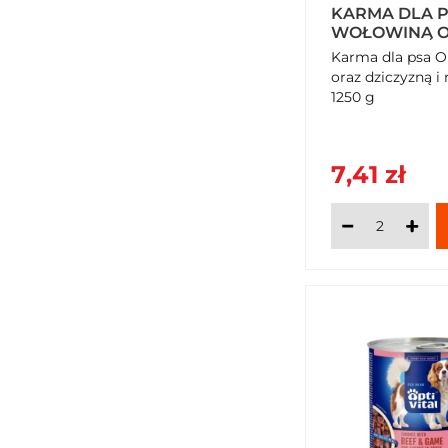
KARMA DLA P
WOŁOWINĄ O
MARCHEWKĄ W
Karma dla psa O
oraz dziczyzną 
1250 g
7,41 zł