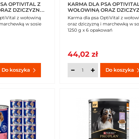
SA OPTIVITAL Z
KARMA DLA PSA OPTIVITAL
RAZ DZICZYZNĄ I
WOŁOWINĄ ORAZ DZICZYZ
 SOSIE 1250 G
MARCHEWKĄ W SOSIE 1250
ptiVital z wołowiną
Karma dla psa OptiVital z wołow
6 OPAKOWAŃ
i marchewką w sosie
oraz dziczyzną i marchewką w so
1250 g x 6 opakowań
44,02 zł
Do koszyka
Do koszyka