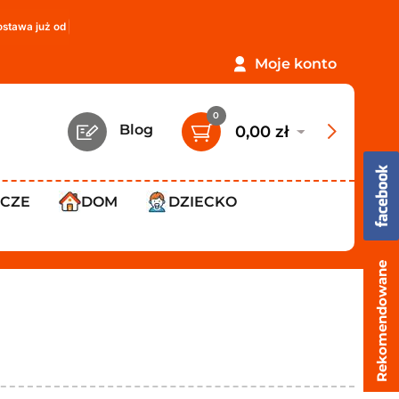
od
119,99 zł
!
PROMOCJA: ORLEN Paczka tylko
12,99 zł
!
Moje konto
0
Blog
0,00 zł
WCZE
DOM
DZIECKO
Rekomendowane