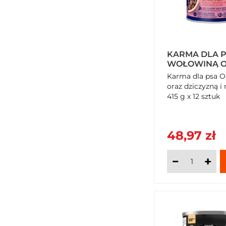
KARMA DLA P
WOŁOWINĄ O
MARCHEWKĄ W
Karma dla psa O
12 SZTUK
oraz dziczyzną 
415 g x 12 sztuk
48,97 zł