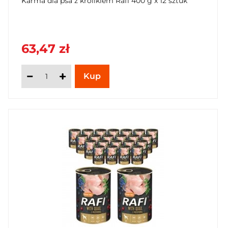
Karma dla psa z królikiem Rafi 400 g x 12 sztuk
63,47 zł