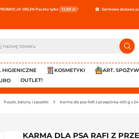
RLEN Paczka tylko
12,99 zł
!
Darmowa dostawa już od
119,99 
. HIGIENICZNE
KOSMETYKI
ART. SPOŻY
OUTLET!
IURO
Puszki, batony i saszetki
Karma dla psa Rafi z przepiórką 400 g x 24
KARMA DLA PSA RAFI Z PRZE