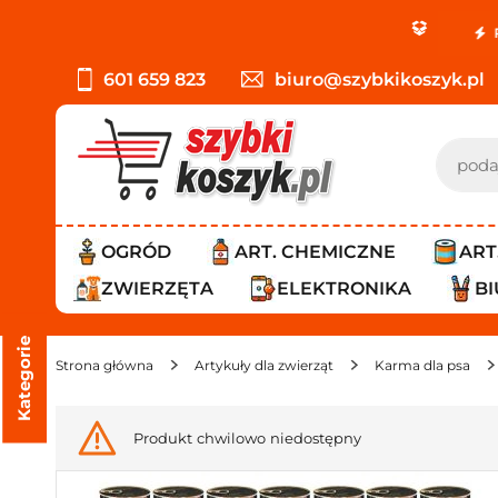
PROMOCJA: O
601 659 823
biuro@szybkikoszyk.pl
OGRÓD
ART. CHEMICZNE
ART
ZWIERZĘTA
ELEKTRONIKA
B
Kategorie
Strona główna
Artykuły dla zwierząt
Karma dla psa
Produkt chwilowo niedostępny