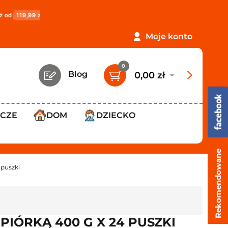
zł
!
PROMOCJA: ORLEN Paczka tylko
12,99 zł
!
Darm
Moje konto
0
Blog
0,00 zł
WCZE
DOM
DZIECKO
Rekomendowane
 puszki
PIÓRKĄ 400 G X 24 PUSZKI