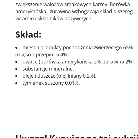
zwiększenie walorów smakowych karmy. Borówka
amerykańska i żurawina wzbogacają skład o szereg
witamin i składników odżywczych.
Skład:
mięso i produkty pochodzenia zwierzęcego 65%
(mięso z przepiórki 4%),
owoce (borówka amerykańska 2%, żurawina 2%),
substancje mineralne,
oleje i tłuszcze (olej lniany 0,2%),
tymianek suszony 0,01%.
Uwaga! Kupując na tej aukcj