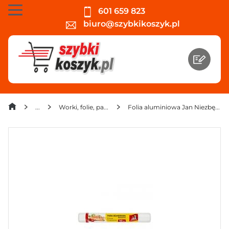
601 659 823
biuro@szybkikoszyk.pl
Worki, folie, papiery śniadaniowe
Folia aluminiowa Jan Niezbędny gruba i wytrzymała 10 m