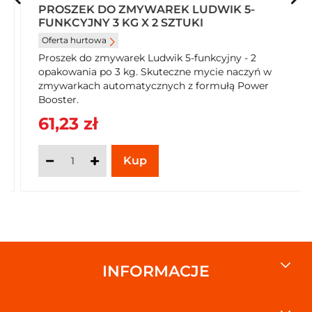
PROSZEK DO ZMYWAREK LUDWIK 5-
Oznaczenie materiału: 5 - PP
FUNKCYJNY 3 KG X 2 SZTUKI
Rodzaj opakowania
Oferta hurtowa
Typ: Folia kurczliwa
Proszek do zmywarek Ludwik 5-funkcyjny - 2
opakowania po 3 kg. Skuteczne mycie naczyń w
Wymiar
zmywarkach automatycznych z formułą Power
Wymagana wysokość na półce: 40
Booster.
Wymagana szerokość na półce: 291
61,23 zł
Wymagana głębokość na półce: 40
Waga
Waga brutto: 114
Jednostka sprzedażowa
Wysokość: 40
Szerokość: 291
Głębokość: 40
Adres producenta
INFORMACJE
Sarantis Polska S.A. ul. Puławska 42 C, 05-500 Piaseczno
www.janniezbedny.pl