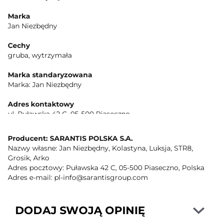
Marka
Jan Niezbędny
Cechy
gruba, wytrzymała
Marka standaryzowana
Marka: Jan Niezbędny
Adres kontaktowy
ul. Puławska 42 C, 05-500 Piaseczno
Kontakt
Producent: SARANTIS POLSKA S.A.
Sarantis Polska S.A.
Nazwy własne: Jan Niezbędny, Kolastyna, Luksja, STR8,
Grosik, Arko
Logotypy stron trzecich
Adres pocztowy: Puławska 42 C, 05-500 Piaseczno, Polska
Green Dot
Adres e-mail: pl-info@sarantisgroup.com
Przygotowanie i stosowanie
Folii nie należy używać do kontaktu z żywnością wysoce
DODAJ SWOJĄ OPINIĘ
słoną oraz o odczynie bardzo kwasowym i zasadowym (np.