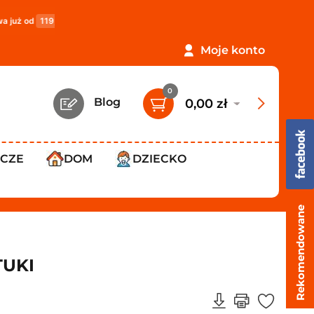
,99 zł
!
PROMOCJA: ORLEN Paczka tylko
12,99 zł
!
Moje konto
0
Blog
0,00 zł
WCZE
DOM
DZIECKO
Rekomendowane
TUKI