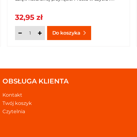
niezwykle pojemna. Zamów w SzybkiKoszyk.pl i
ciesz się spokojem na świeżym powietrzu!
32,95 zł
Do koszyka
OBSŁUGA KLIENTA
Kontakt
Twój koszyk
Czytelnia