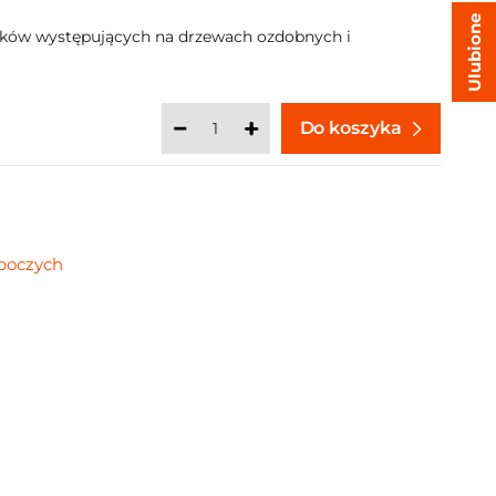
Ulubione
ików występujących na drzewach ozdobnych i
Do koszyka
oboczych