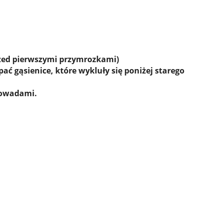
zed pierwszymi przymrozkami)
ć gąsienice, które wykluły się poniżej starego
 owadami.