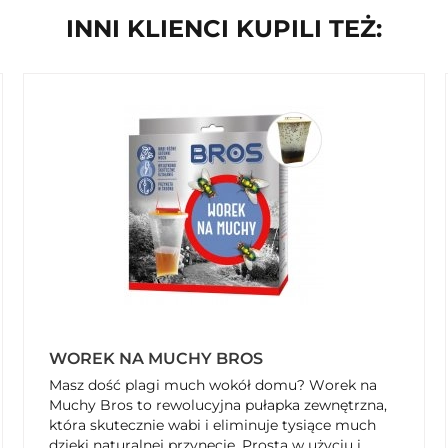
INNI KLIENCI KUPILI TEŻ:
WOREK NA MUCHY BROS
Masz dość plagi much wokół domu? Worek na
Muchy Bros to rewolucyjna pułapka zewnętrzna,
która skutecznie wabi i eliminuje tysiące much
dzięki naturalnej przynęcie. Prosta w użyciu i