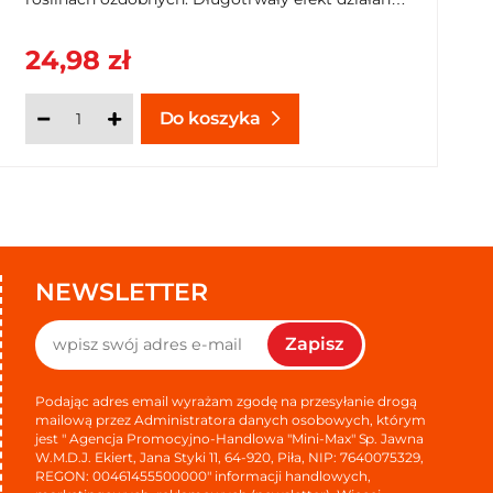
dzięki odporności na wilgoć. Zamów teraz na
SzybkiKoszyk.pl!
24,98 zł
Do koszyka
NEWSLETTER
Zapisz
Podając adres email wyrażam zgodę na przesyłanie drogą
mailową przez Administratora danych osobowych, którym
jest " Agencja Promocyjno-Handlowa "Mini-Max" Sp. Jawna
W.M.D.J. Ekiert, Jana Styki 11, 64-920, Piła, NIP: 7640075329,
REGON: 00461455500000" informacji handlowych,