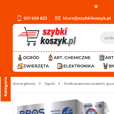
PROMOCJ
601 659 823
biuro@szybkikoszyk.pl
OGRÓD
ART. CHEMICZNE
ART
ZWIERZĘTA
ELEKTRONIKA
B
Kategorie
Strona główna
Ogród
Środki przeciwko owadom, gryz