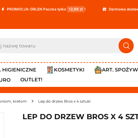
A: ORLEN Paczka tylko
12,99 zł
!
Darmowa dostawa już od
119
. HIGIENICZNE
KOSMETYKI
ART. SPOŻY
OUTLET!
IURO
oniom, kretom
Lep do drzew Bros x 4 sztuki
LEP DO DRZEW BROS X 4 SZ