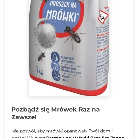
Pozbądź się Mrówek Raz na
Zawsze!
Nie pozwól, aby mrówki opanowały Twój dom i
ogród! Wybierz
Proszek na Mrówki Bros 1kg Zapas