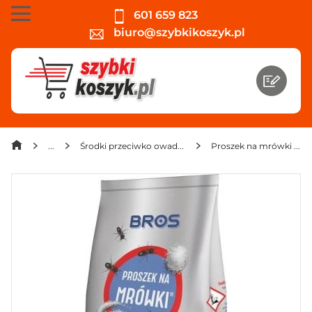
601 659 823
biuro@szybkikoszyk.pl
Środki przeciwko owadom, gryzoniom, kretom
Proszek na mrówki Bros 1 kg zapas