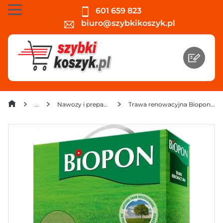
601 659 823
biuro@szybkikoszyk.pl
Nawozy i preparaty
Trawa renowacyjna Biopon 1 kg