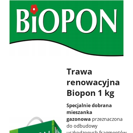
Trawa
renowacyjna
Biopon 1 kg
Specjalnie dobrana
mieszanka
gazonowa
przeznaczona
do odbudowy
uszkodzonych fragmentów