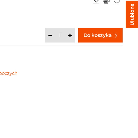
Ulubione
Do koszyka
oboczych