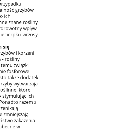
 przypadku
łalność grzybów
o ich
nne znane rośliny
 zdrowotny wpływ
iecierpki i wrzosy.
 się
zybów i korzeni
 - rośliny
 temu związki
nie fosforowe i
sto także dodatek
Grzyby wytwarzają
oślinne, które
y stymulując ich
. Ponadto razem z
rzenikają
re zmniejszają
stwo zakażenia
 obecne w