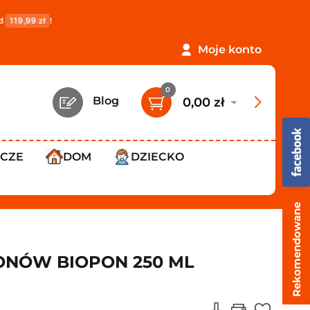
PROMOCJA: ORLEN Paczka tylko
12,99 zł
!
Darmowa do
Moje konto
0
Blog
0,00 zł
WCZE
DOM
DZIECKO
Rekomendowane
NÓW BIOPON 250 ML