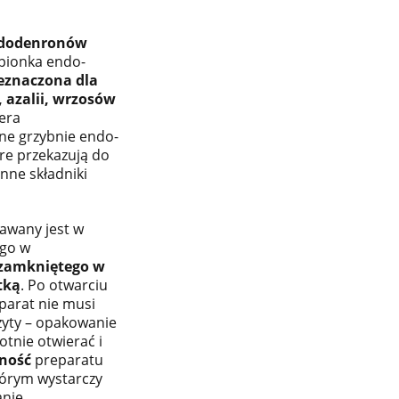
ododenronów
pionka endo-
eznaczona dla
 azalii, wrzosów
iera
ne grzybnie endo-
re przekazują do
enne składniki
awany jest w
go w
 zamkniętego w
tką
. Po otwarciu
parat nie musi
żyty – opakowanie
tnie otwierać i
ność
preparatu
którym wystarczy
nie.