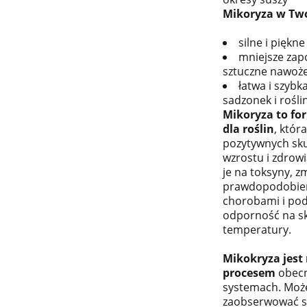
Mikoryza w Two
silne i piękne
mniejsze zap
sztuczne nawoże
łatwa i szybk
sadzonek i rośli
Mikoryza to fo
dla roślin
, któr
pozytywnych sku
wzrostu i zdrowi
je na toksyny, z
prawdopodobień
chorobami i pod
odporność na s
temperatury.
Mikokryza jest
procesem
obecn
systemach. Mo
zaobserwować s