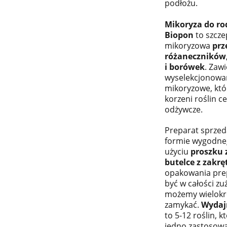
podłożu.
Mikoryza do r
Biopon
to szcze
mikoryzowa
prz
różaneczników,
i borówek
. Zaw
wyselekcjonowa
mikoryzowe, któ
korzeni roślin c
odżywcze.
Preparat sprzed
formie wygodne
użyciu
proszku
butelce z zakrę
opakowania pre
być w całości zu
możemy wielokro
zamykać.
Wydaj
to 5-12 roślin, 
jedno zastosowa