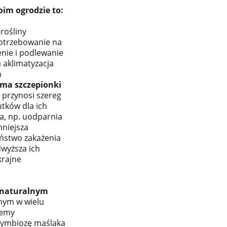
im ogrodzie to:
 rośliny
otrzebowanie na
nie i podlewanie
a aklimatyzacja
n
rma szczepionki
a przynosi szereg
tków dla ich
a, np. uodparnia
mniejsza
stwo zakażenia
wyższa ich
krajne
 naturalnym
ym w wielu
żemy
ymbiozę maślaka