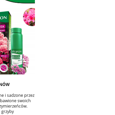
NÓW
e i sadzone przez
zbawione swoich
rzymierzeńców.
 grzyby