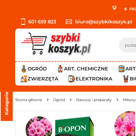
PROMOCJA: ORLEN P
601 659 823
biuro@szybkikoszyk.pl
OGRÓD
ART. CHEMICZNE
ART
ZWIERZĘTA
ELEKTRONIKA
B
Kategorie
Strona główna
Ogród
Nawozy i preparaty
Mikory