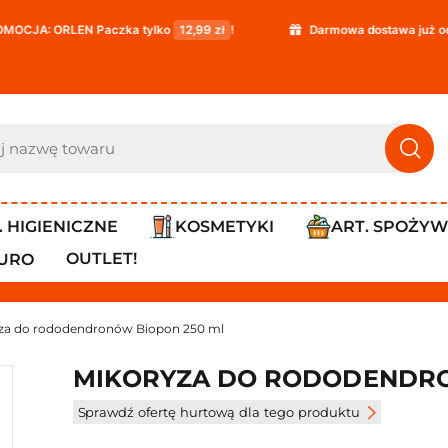
aczka tylko
12,99 zł
!
Darmowa dostawa już od
119,99 zł
!
. HIGIENICZNE
KOSMETYKI
ART. SPOŻY
OUTLET!
IURO
za do rododendronów Biopon 250 ml
MIKORYZA DO RODODENDRO
Sprawdź ofertę hurtową dla tego produktu