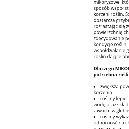
mikoryzowe, któ
sposób współist
korzeni roślin. 
dostarcza grzybn
rozrastając się 
powierzchnię ch
zdecydowanie p
kondycję roślin
współdziałanie g
roślin dające ob
Dlaczego MIKOR
potrzebna rośl
zwiększa pow
korzenia
rośliny lepie
wodę oraz skład
zawarte w glebi
rośliny wykaz
odporność na ch
okresy suszy