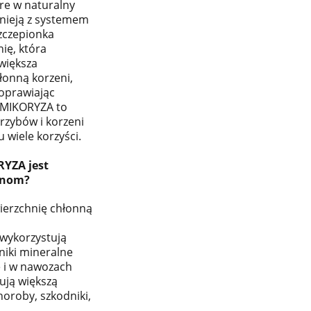
re w naturalny
nieją z systemem
Szczepionka
ię, która
zwiększa
łonną korzeni,
oprawiając
. MIKORYZA to
rzybów i korzeni
u wiele korzyści.
YZA jest
inom?
ierzchnię chłonną
j wykorzystują
niki mineralne
e i w nawozach
ują większą
oroby, szkodniki,