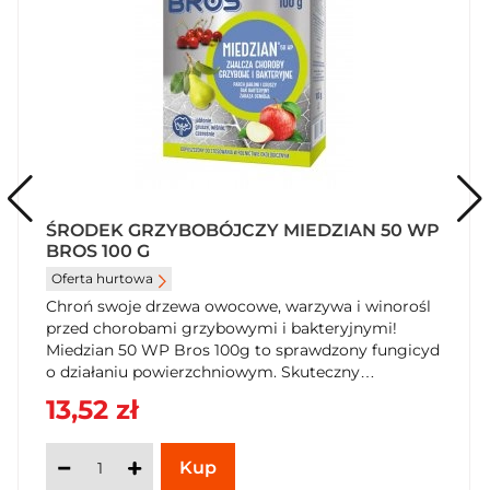
ŚRODEK GRZYBOBÓJCZY MIEDZIAN 50 WP
BROS 100 G
Oferta hurtowa
Chroń swoje drzewa owocowe, warzywa i winorośl
przed chorobami grzybowymi i bakteryjnymi!
Miedzian 50 WP Bros 100g to sprawdzony fungicyd
o działaniu powierzchniowym. Skuteczny
zapobiegawczo, dopuszczony w rolnictwie
13,52 zł
ekologicznym. Zamów w SzybkiKoszyk.pl i zadbaj o
zdrowie swoich upraw!