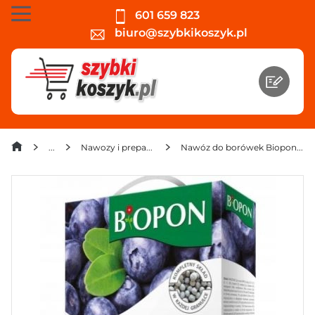
601 659 823
biuro@szybkikoszyk.pl
Nawozy i preparaty
Nawóz do borówek Biopon 3 kg