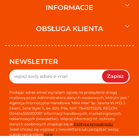
INFORMACJE
OBSŁUGA KLIENTA
NEWSLETTER
Zapisz
Podając adres email wyrażam zgodę na przesyłanie drogą
mailową przez Administratora danych osobowych, którym jest "
Agencja Promocyjno-Handlowa "Mini-Max" Sp. Jawna W.M.D.J.
Ekiert, Jana Styki 11, 64-920, Piła, NIP: 7640075329, REGON:
00461455500000" informacji handlowych, marketingowych,
reklamowych (newsletter). Więcej informacji nt. ochrony
danych osobowych znajduje się w
Polityce prywatności
.
Jeżeli chcesz się wypisać z newslettera lub zarządzać swoją
subskrypcją kliknij
tutaj
.