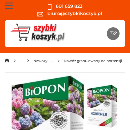
601 659 823
biuro@szybkikoszyk.pl
Nawozy i preparaty
Nawóz granulowany do hortensji Biopon 1 kg x 3 sztuki