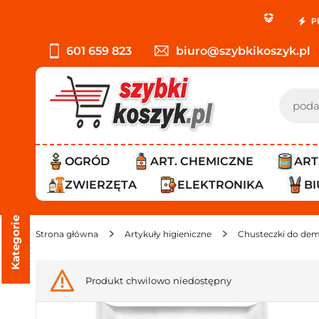
PROMOCJA: ORLE
601 659 823
biuro@szybkikoszyk.pl
OGRÓD
ART. CHEMICZNE
ART
ZWIERZĘTA
ELEKTRONIKA
B
Kategorie
Strona główna
Artykuły higieniczne
Chusteczki do dema
Produkt chwilowo niedostępny