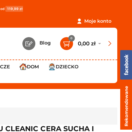
!
PROMOCJA: ORLEN Paczka tylko
12,99 zł
!
Darmow
Moje konto
0
Blog
0,00 zł
WCZE
DOM
DZIECKO
Rekomendowane
 CLEANIC CERA SUCHA I