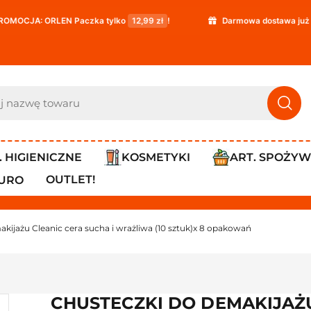
N Paczka tylko
12,99 zł
!
Darmowa dostawa już od
119,99 zł
. HIGIENICZNE
KOSMETYKI
ART. SPOŻY
OUTLET!
IURO
kijażu Cleanic cera sucha i wrażliwa (10 sztuk)x 8 opakowań
CHUSTECZKI DO DEMAKIJAŻU