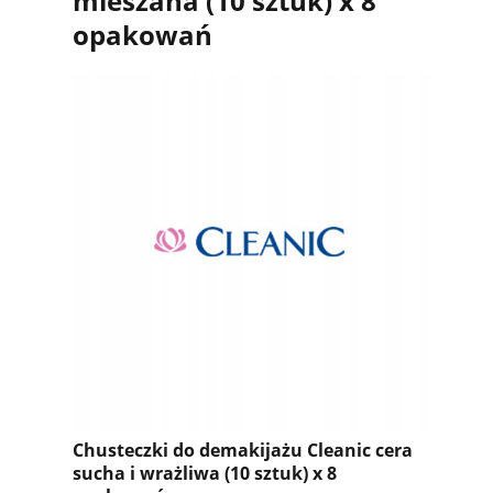
mieszana (10 sztuk) x 8
opakowań
Chusteczki do demakijażu Cleanic cera
sucha i wrażliwa (10 sztuk) x 8