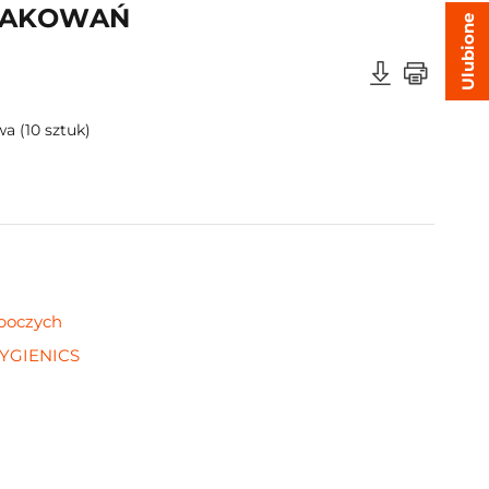
OPAKOWAŃ
Ulubione
a (10 sztuk)
oboczych
YGIENICS