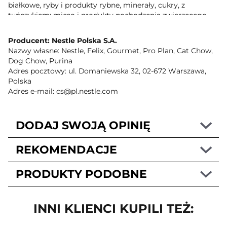
białkowe, ryby i produkty rybne, minerały, cukry, z
tuńczykiem: mięso i produkty pochodzenia zwierzęcego,
roślinne ekstrakty białkowe, ryby i produkty rybne (tuńczyk
4 %), minerały, cukry
Producent: Nestle Polska S.A.
Nazwy własne: Nestle, Felix, Gourmet, Pro Plan, Cat Chow,
Wartości odżywcze
Dog Chow, Purina
Dodatki:
Adres pocztowy: ul. Domaniewska 32, 02-672 Warszawa,
Polska
Dodatki dietetyczne:
IU/kg:
Adres e-mail: cs@pl.nestle.com
wit. A:
700
wit. D3:
105
DODAJ SWOJĄ OPINIĘ
mg/kg:
siarczan zelaza (II),
(Fe: 8.0)
REKOMENDACJE
monohydrat:
bezwodny jodan wapnia:
(I:0.20)
PRODUKTY PODOBNE
pentahydrat siarczanu miedzi
(Cu: 0.7)
(II):
siarczan manganawy,
INNI KLIENCI KUPILI TEŻ:
(Mn: 1.5)
monohydrat:
jednowodny siarczan cynku:
(Zn: 14.5)