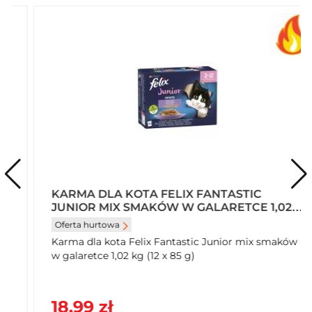
tauryna:
440
Aromaty.
Składniki analityczne:
wilgotność:
80,0 %
białko:
13,0 %
tłuszcz surowy:
2,5 %
popiół surowy:
2,5 %
włókno surowe:
0,05 %
Marka
KARMA DLA KOTA FELIX FANTASTIC
Gourmet
JUNIOR MIX SMAKÓW W GALARETCE 1,02
KG (12 X 85 G)
Oferta hurtowa
Zawartość opakowania
Karma dla kota Felix Fantastic Junior mix smaków
Z indykiem, Z jagnięciną, Z kaczką, Z tuńczykiem
w galaretce 1,02 kg (12 x 85 g)
Marka standaryzowana
Marka: Gourmet
18,99 zł
Podmarka