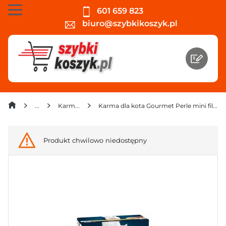
601 659 823
biuro@szybkikoszyk.pl
Karma dla kota
Karma dla kota Gourmet Perle mini fileciki w sosie 1020 g (12 x 85 g)
Produkt chwilowo niedostępny