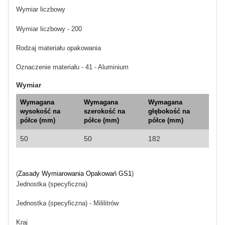
Wymiar liczbowy
Wymiar liczbowy - 200
Rodzaj materiału opakowania
Oznaczenie materiału - 41 - Aluminium
Wymiar
Wymagana
Wymagana
Wymagana
wysokość na
szerokość na
głębokość na
półce (mm)
półce (mm)
półce (mm)
50
50
182
(
Zasady Wymiarowania Opakowań GS1
)
Jednostka (specyficzna)
Jednostka (specyficzna) - Mililitrów
Kraj