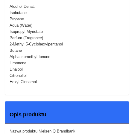
Alcohol Denat.
Isobutane
Propane
Aqua (Water)
Isopropyl Myristate
Parfum (Fragrance)
2-Methyl 5-Cyclohexylpentanol
Butane
Alpha-isomethyl Ionone
Limonene
Linalool
Citronellol
Hexyl Cinnamal
Opis produktu
Nazwa produktu NielsenIQ Brandbank