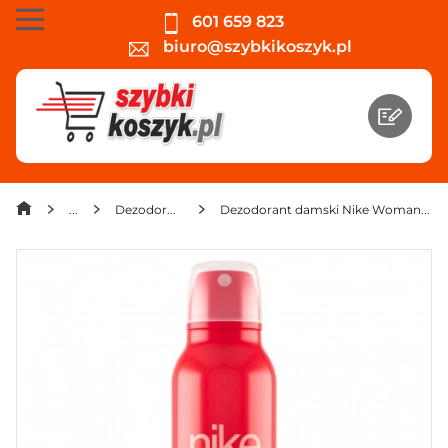
601 659 823
biuro@szybkikoszyk.pl
Dezodoranty spray
Dezodorant damski Nike Woman #CoralCrush 200 ml