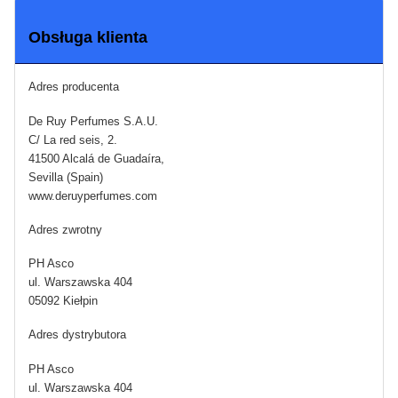
Obsługa klienta
Adres producenta
De Ruy Perfumes S.A.U.
C/ La red seis, 2.
41500 Alcalá de Guadaíra,
Sevilla (Spain)
www.deruyperfumes.com
Adres zwrotny
PH Asco
ul. Warszawska 404
05092 Kiełpin
Adres dystrybutora
PH Asco
ul. Warszawska 404