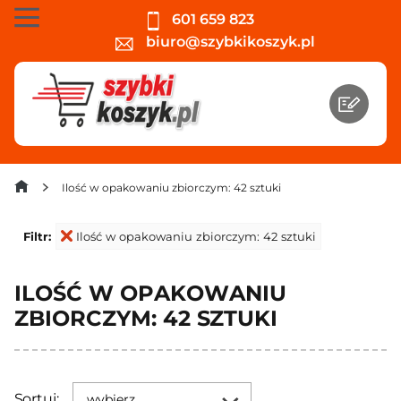
601 659 823
biuro@szybkikoszyk.pl
Ilość w opakowaniu zbiorczym: 42 sztuki
Filtr:
Ilość w opakowaniu zbiorczym: 42 sztuki
ILOŚĆ W OPAKOWANIU
ZBIORCZYM: 42 SZTUKI
Sortuj:
wybierz