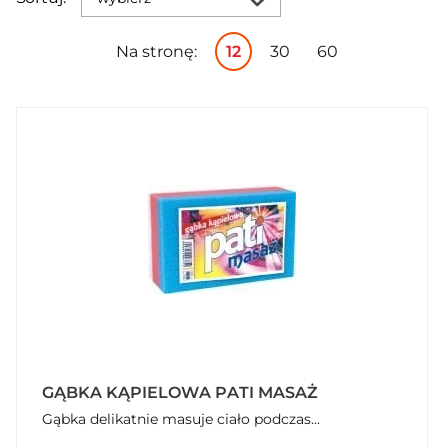
Na stronę:
12
30
60
GĄBKA KĄPIELOWA PATI MASAŻ
Gąbka delikatnie masuje ciało podczas...