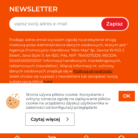
NEWSLETTER
Zapisz
Podając adres email wyrażam zgodę na przesyłanie drogą
mailową przez Administratora danych osobowych, którym jest "
Agencja Promocyjno-Handlowa "Mini-Max" Sp. Jawna W.M.D.J.
Ekiert, Jana Styki 11, 64-920, Piła, NIP: 7640075329, REGON:
00461455500000" informacji handlowych, marketingowych,
reklamowych (newsletter). Więcej informacji nt. ochrony
danych osobowych znajduje się w
Polityce prywatności
.
Jeżeli chcesz się wypisać z newslettera lub zarządzać swoją
subskrypcją kliknij
tutaj
.
Strona używa plików cookie. Korzystanie z
OK
witryny oznacza zgodę na zapisywanie plików
cookie na urządzeniu (dysku) użytkownika w
zależności od konfiguracji przeglądarki.
Copyright © 2026
Oprogramowanie sklepu:
APTUSSHOP
Czytaj więcej
Projekt i strony:
APTUS.PL