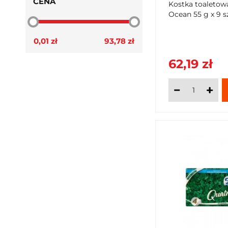
G X 9 SZTUK
CENA
Kostka toaleto
Ocean 55 g x 9 s
0,01 zł
93,78 zł
62,19 zł