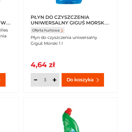
PŁYN DO CZYSZCZENIA
TWY
UNIWERSALNY GIGUŚ MORSKI 1
IA
L
lles
Oferta hurtowa
nia
Płyn do czyszczenia uniwersalny
Giguś Morski 1 l
4,64 zł
Do koszyka