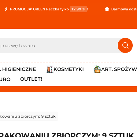
CJA: ORLEN Paczka tylko
12,99 zł
!
Darmowa dostawa już od
. HIGIENICZNE
KOSMETYKI
ART. SPOŻY
OUTLET!
IURO
akowaniu zbiorczym: 9 sztuk
PAKOWANIU ZBIORCZYM: 9 SZTUK