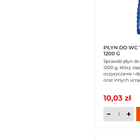
PŁYN DO WC 
1200 G
Sprawdź płyn do
1200 g, który za
oczyszczanie i d
oraz innych urz
sanitarystyczny
SzybkiKoszyk.pl.
10,03 zł