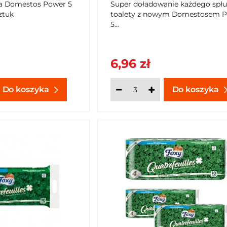
wa Domestos Power 5
Super doładowanie każdego spłu
ztuk
toalety z nowym Domestosem 
5...
6,96 zł
Do koszyka
Do koszyka