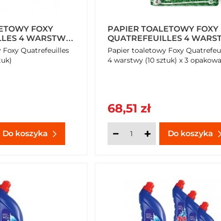
LETOWY FOXY
PAPIER TOALETOWY FOXY
LLES 4 WARSTWY
QUATREFEUILLES 4 WARS
(10 SZTUK) X 3 OPAKOWAN
 Foxy Quatrefeuilles
Papier toaletowy Foxy Quatrefeui
tuk)
4 warstwy (10 sztuk) x 3 opakowa
68,51 zł
Do koszyka
Do koszyka