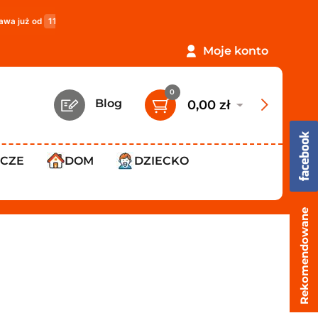
119,99 zł
!
PROMOCJA: ORLEN Paczka tylko
12,99 zł
!
Moje konto
0
Blog
0,00 zł
WCZE
DOM
DZIECKO
Rekomendowane