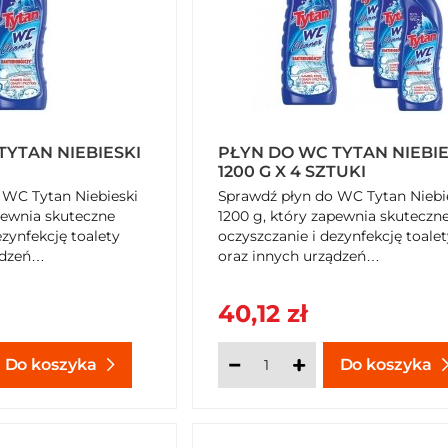
TYTAN NIEBIESKI
PŁYN DO WC TYTAN NIEBIE
1200 G X 4 SZTUKI
 WC Tytan Niebieski
Sprawdź płyn do WC Tytan Niebi
pewnia skuteczne
1200 g, który zapewnia skuteczn
ezynfekcję toalety
oczyszczanie i dezynfekcję toalet
ądzeń
oraz innych urządzeń
ch. Zamów na
sanitarystycznych. Zamów na
SzybkiKoszyk.pl.
40,12 zł
Do koszyka
Do koszyka