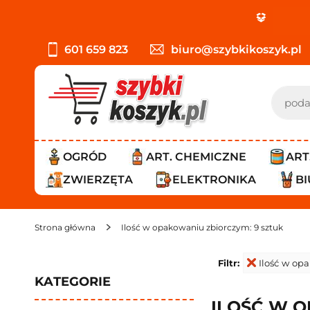
PROMO
601 659 823
biuro@szybkikoszyk.pl
OGRÓD
ART. CHEMICZNE
ART
ZWIERZĘTA
ELEKTRONIKA
B
Strona główna
Ilość w opakowaniu zbiorczym: 9 sztuk
Filtr:
Ilość w op
KATEGORIE
ILOŚĆ W O