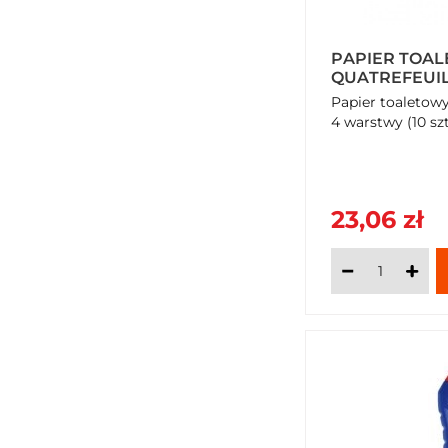
PAPIER TOA
QUATREFEUI
(10 SZTUK)
Papier toaletowy
4 warstwy (10 sz
23,06 zł