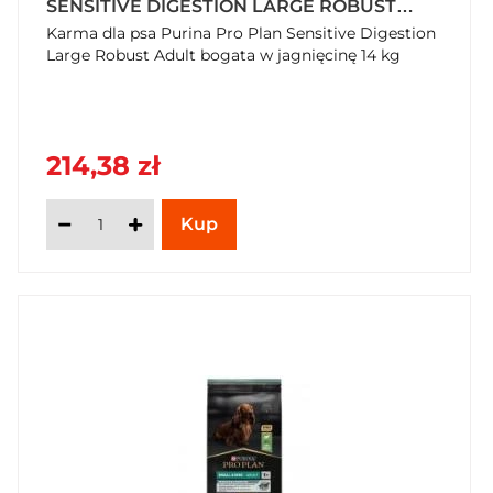
SENSITIVE DIGESTION LARGE ROBUST
ADULT BOGATA W JAGNIĘCINĘ 14 KG
Karma dla psa Purina Pro Plan Sensitive Digestion
Large Robust Adult bogata w jagnięcinę 14 kg
214,38 zł