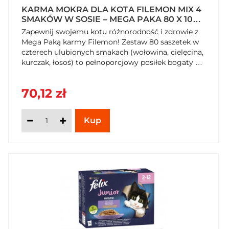
KARMA MOKRA DLA KOTA FILEMON MIX 4
SMAKÓW W SOSIE – MEGA PAKA 80 X 100G
(8 KG)
Zapewnij swojemu kotu różnorodność i zdrowie z
Mega Paką karmy Filemon! Zestaw 80 saszetek w
czterech ulubionych smakach (wołowina, cielęcina,
kurczak, łosoś) to pełnoporcjowy posiłek bogaty w
witaminy i niezbędną taurynę. Kawałki w
aromatycznym sosie zadowolą nawet wybredne
70,12 zł
mruczki. Zamów zapas na dłużej w SzybkiKoszyk.pl
i ciesz się wygodą!