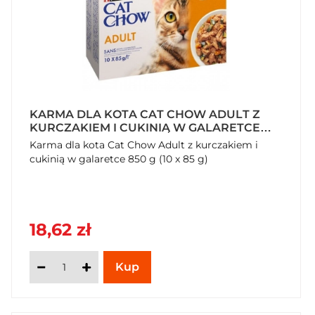
KARMA DLA KOTA CAT CHOW ADULT Z
KURCZAKIEM I CUKINIĄ W GALARETCE
850 G (10 X 85 G)
Karma dla kota Cat Chow Adult z kurczakiem i
cukinią w galaretce 850 g (10 x 85 g)
18,62 zł