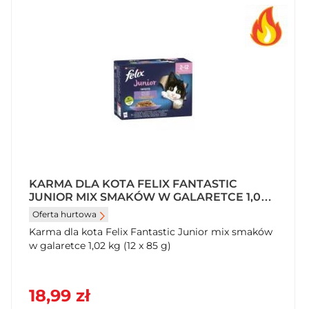
KARMA DLA KOTA FELIX FANTASTIC
JUNIOR MIX SMAKÓW W GALARETCE 1,02
KG (12 X 85 G)
Oferta hurtowa
Karma dla kota Felix Fantastic Junior mix smaków
w galaretce 1,02 kg (12 x 85 g)
18,99 zł