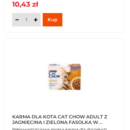
10,43 zł
KARMA DLA KOTA CAT CHOW ADULT Z
JAGNIĘCINĄ I ZIELONĄ FASOLKĄ W
GALARETCE 850 G (10 X 85 G)
Pełnowartościowa mokra karma dla dorosłych