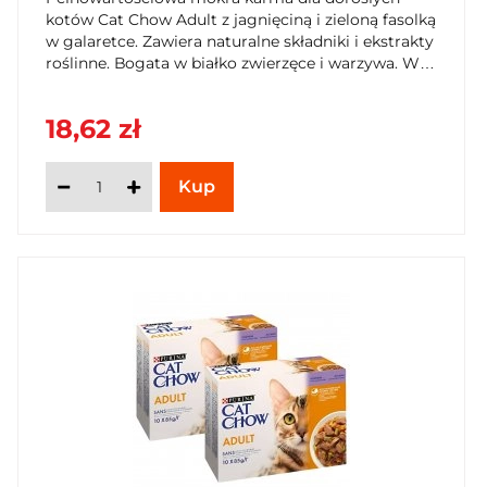
kotów Cat Chow Adult z jagnięciną i zieloną fasolką
w galaretce. Zawiera naturalne składniki i ekstrakty
roślinne. Bogata w białko zwierzęce i warzywa. W
praktycznym opakowaniu 10x85g. Zamów już dziś
na SzybkiKoszyk.pl!
18,62 zł