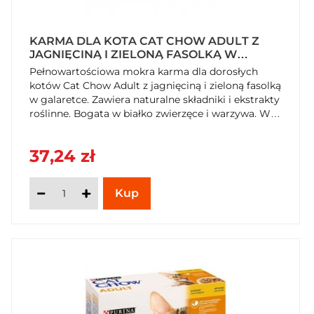
KARMA DLA KOTA CAT CHOW ADULT Z
JAGNIĘCINĄ I ZIELONĄ FASOLKĄ W
GALARETCE 850 G (10 X 85 G) X 2
Pełnowartościowa mokra karma dla dorosłych
OPAKOWANIA
kotów Cat Chow Adult z jagnięciną i zieloną fasolką
w galaretce. Zawiera naturalne składniki i ekstrakty
roślinne. Bogata w białko zwierzęce i warzywa. W
praktycznym opakowaniu 10x85g. Zamów już dziś
na SzybkiKoszyk.pl!
37,24 zł