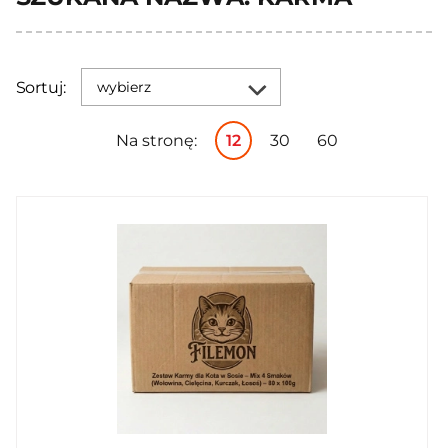
Sortuj:
wybierz
Na stronę:
12
30
60