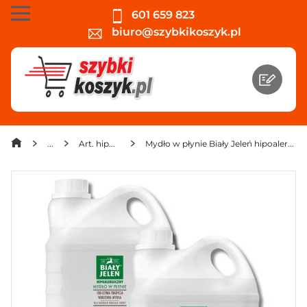
601 659 823
biuro@szybkikoszyk.pl
Art. hipoalergiczne
Mydło w płynie Biały Jeleń hipoalergiczne 2 l zapas x 2 sztuki