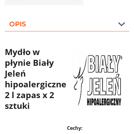
OPIS
Mydło w
płynie Biały
Jeleń
hipoalergiczne
2 l zapas x 2
sztuki
Cechy: