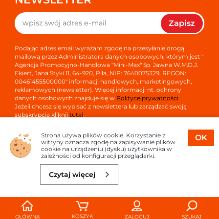
Zapisz
Podając adres email wyrażam zgodę na przesyłanie drogą
mailową przez Administratora danych osobowych, którym jest "
Agencja Promocyjno-Handlowa "Mini-Max" Sp. Jawna W.M.D.J.
Ekiert, Jana Styki 11, 64-920, Piła, NIP: 7640075329, REGON:
00461455500000" informacji handlowych, marketingowych,
reklamowych (newsletter). Więcej informacji nt. ochrony
danych osobowych znajduje się w
Polityce prywatności
.
Jeżeli chcesz się wypisać z newslettera lub zarządzać swoją
subskrypcją kliknij
tutaj
.
Strona używa plików cookie. Korzystanie z
OK
witryny oznacza zgodę na zapisywanie plików
cookie na urządzeniu (dysku) użytkownika w
zależności od konfiguracji przeglądarki.
Copyright © 2026
Oprogramowanie sklepu:
APTUSSHOP
Czytaj więcej
Projekt i strony:
APTUS.PL
Do koszyka
43,54 zł
KOSZYK
GŁÓWNA
ZALOGUJ
SZUKAJ