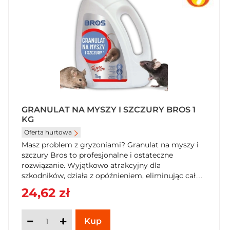
GRANULAT NA MYSZY I SZCZURY BROS 1
KG
Oferta hurtowa
Masz problem z gryzoniami? Granulat na myszy i
szczury Bros to profesjonalne i ostateczne
rozwiązanie. Wyjątkowo atrakcyjny dla
szkodników, działa z opóźnieniem, eliminując całą
kolonię. Produkt biobójczy do użytku
24,62 zł
profesjonalnego. Zabezpiecz swoje otoczenie – kup
teraz w SzybkiKoszyk.pl!