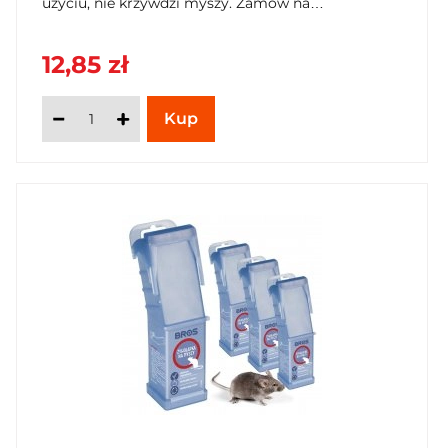
użyciu, nie krzywdzi myszy. Zamów na
SzybkiKoszyk.pl.
12,85 zł