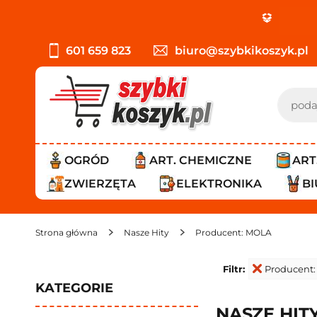
601 659 823
biuro@szybkikoszyk.pl
OGRÓD
ART. CHEMICZNE
ART
ZWIERZĘTA
ELEKTRONIKA
B
Strona główna
Nasze Hity
Producent: MOLA
Filtr:
Producent
KATEGORIE
NASZE HIT