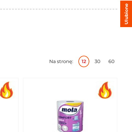
Ulubione
Na stronę:
12
30
60