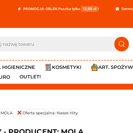
PROMOCJA: ORLEN Paczka tylko
12,99 zł
!
Darmowa dos
. HIGIENICZNE
KOSMETYKI
ART. SPOŻY
OUTLET!
IURO
: MOLA
Oferta specjalna: Nasze Hity
Y - PRODUCENT: MOLA