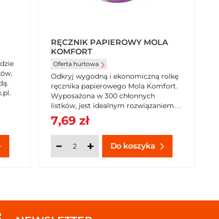
RĘCZNIK PAPIEROWY MOLA
KOMFORT
dzie
Oferta hurtowa
ków,
Odkryj wygodną i ekonomiczną rolkę
dą.
ręcznika papierowego Mola Komfort.
pl.
Wyposażona w 300 chłonnych
listków, jest idealnym rozwiązaniem
do szybkiego osuszania każdej
7,69 zł
powierzchni. Kup teraz na
SzybkiKoszyk.pl!
Do koszyka