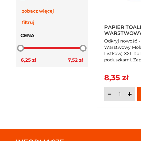
zobacz więcej
filtruj
PAPIER TOAL
WARSTWOWY 
CENA
SZTUKI (300 
Odkryj nowość - 
Warstwowy Mola 
Listków) XXL Rol
6,25 zł
7,52 zł
poduszkami. Zap
delikatność i wy
równowartość 8
8,35 zł
rolek. Kup teraz