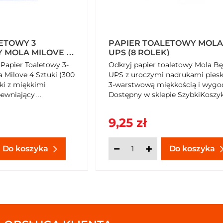
ETOWY 3
PAPIER TOALETOWY MOLA
MOLA MILOVE 4
UPS (8 ROLEK)
LISTKÓW)
Papier Toaletowy 3-
Odkryj papier toaletowy Mola Bę
Milove 4 Sztuki (300
UPS z uroczymi nadrukami pies
ki z miękkimi
3-warstwową miękkością i wygo
ewniający
Dostępny w sklepie SzybkiKoszyk.
trzymałość,
 standardowych
9,25 zł
 na SzybkiKoszyk.pl!
Do koszyka
Do koszyka