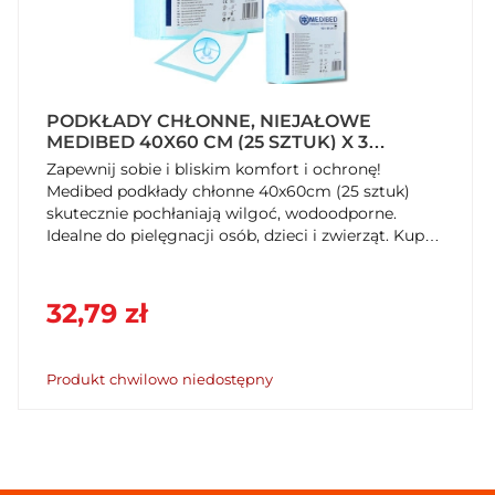
PODKŁADY CHŁONNE, NIEJAŁOWE
MEDIBED 40X60 CM (25 SZTUK) X 3
OPAKOWANIA
Zapewnij sobie i bliskim komfort i ochronę!
Medibed podkłady chłonne 40x60cm (25 sztuk)
skutecznie pochłaniają wilgoć, wodoodporne.
Idealne do pielęgnacji osób, dzieci i zwierząt. Kup
na SzybkiKoszyk.pl!
32,79 zł
Produkt chwilowo niedostępny