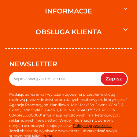
INFORMACJE
OBSŁUGA KLIENTA
NEWSLETTER
Zapisz
Podając adres email wyrażam zgodę na przesyłanie drogą
mailową przez Administratora danych osobowych, którym jest "
Agencja Promocyjno-Handlowa "Mini-Max" Sp. Jawna W.M.D.J.
Ekiert, Jana Styki 11, 64-920, Piła, NIP: 7640075329, REGON:
00461455500000" informacji handlowych, marketingowych,
reklamowych (newsletter). Więcej informacji nt. ochrony
danych osobowych znajduje się w
Polityce prywatności
.
Jeżeli chcesz się wypisać z newslettera lub zarządzać swoją
subskrypcją kliknij
tutaj
.