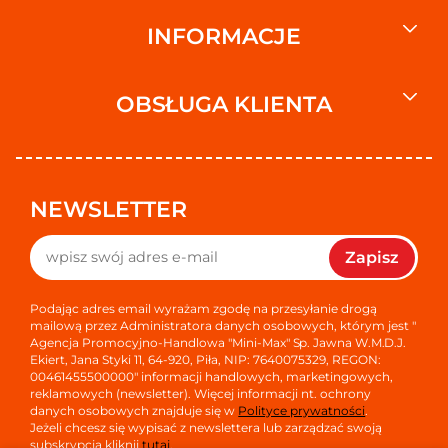
INFORMACJE
OBSŁUGA KLIENTA
NEWSLETTER
Zapisz
Podając adres email wyrażam zgodę na przesyłanie drogą
mailową przez Administratora danych osobowych, którym jest "
Agencja Promocyjno-Handlowa "Mini-Max" Sp. Jawna W.M.D.J.
Ekiert, Jana Styki 11, 64-920, Piła, NIP: 7640075329, REGON:
00461455500000" informacji handlowych, marketingowych,
reklamowych (newsletter). Więcej informacji nt. ochrony
danych osobowych znajduje się w
Polityce prywatności
.
Jeżeli chcesz się wypisać z newslettera lub zarządzać swoją
subskrypcją kliknij
tutaj
.