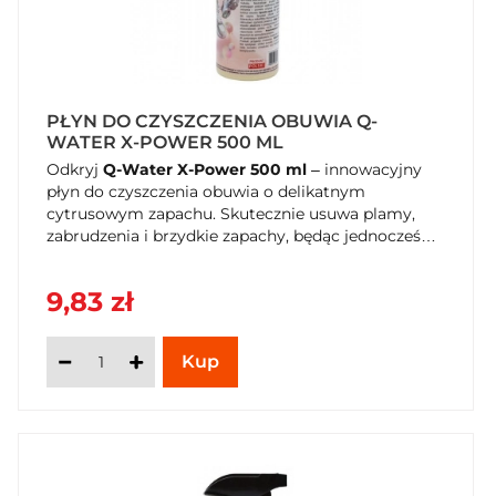
PŁYN DO CZYSZCZENIA OBUWIA Q-
WATER X-POWER 500 ML
Odkryj
Q-Water X-Power 500 ml
– innowacyjny
płyn do czyszczenia obuwia o delikatnym
cytrusowym zapachu. Skutecznie usuwa plamy,
zabrudzenia i brzydkie zapachy, będąc jednocześnie
bezpiecznym dla ludzi, zwierząt i różnorodnych
materiałów. Zadbaj o świeżość i czystość swoich
9,83 zł
butów bez wysiłku. Kup teraz w SzybkiKoszyk.pl!