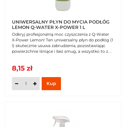
UNIWERSALNY PŁYN DO MYCIA PODŁÓG
LEMON Q-WATER X-POWER 1 L
Odkryj profesjonalną moc czyszczenia z Q-Water
X-Power Lemon! Ten uniwersalny płyn do podłóg (1
l) skutecznie usuwa zabrudzenia, pozostawiając
powierzchnie lśniące i bez smug, a wszystko to z
przyjemnym cytrusowym zapachem. Niska piana
sprawia, że jest idealny również do maszyn
8,15 zł
czyszczących. Sprawdź w SzybkiKoszyk.pl!