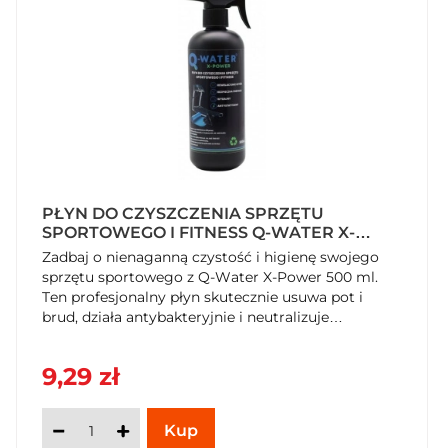
PŁYN DO CZYSZCZENIA SPRZĘTU
SPORTOWEGO I FITNESS Q-WATER X-
POWER 500 ML
Zadbaj o nienaganną czystość i higienę swojego
sprzętu sportowego z Q-Water X-Power 500 ml.
Ten profesjonalny płyn skutecznie usuwa pot i
brud, działa antybakteryjnie i neutralizuje
nieprzyjemne zapachy, pozostawiając powierzchnie
czyste i bez smug. Idealny do bieżni, hantli, mat i
9,29 zł
innych. Kup teraz w SzybkiKoszyk.pl!