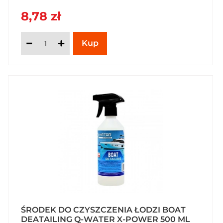
powierzchni, gwarantuje długotrwały blask.
8,78 zł
Zamów Q-Water X-Power już dziś w
SzybkiKoszyk.pl!
ŚRODEK DO CZYSZCZENIA ŁODZI BOAT
DEATAILING Q-WATER X-POWER 500 ML