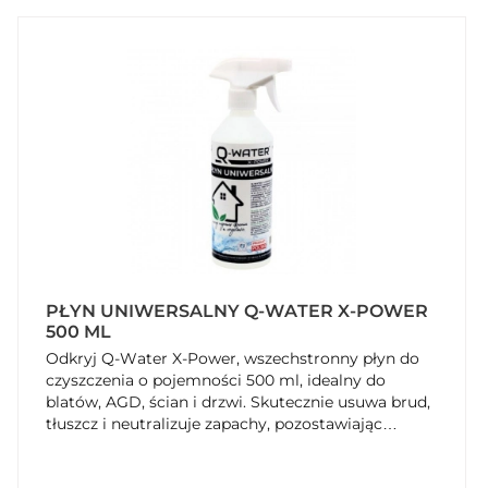
PŁYN UNIWERSALNY Q-WATER X-POWER
500 ML
Odkryj Q-Water X-Power, wszechstronny płyn do
czyszczenia o pojemności 500 ml, idealny do
blatów, AGD, ścian i drzwi. Skutecznie usuwa brud,
tłuszcz i neutralizuje zapachy, pozostawiając
powierzchnie bez smug. Ekologiczna butelka 100%
recyklingowa. Wybierz czystość i wygodę – kup