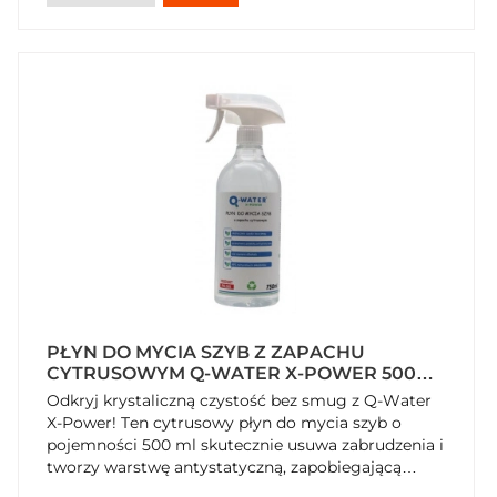
PŁYN DO MYCIA SZYB Z ZAPACHU
CYTRUSOWYM Q-WATER X-POWER 500
ML
Odkryj krystaliczną czystość bez smug z Q-Water
X-Power! Ten cytrusowy płyn do mycia szyb o
pojemności 500 ml skutecznie usuwa zabrudzenia i
tworzy warstwę antystatyczną, zapobiegającą
osadzaniu się kurzu. Bezpieczny dla każdej szklanej