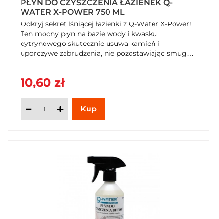
PŁYN DO CZYSZCZENIA ŁAZIENEK Q-
WATER X-POWER 750 ML
Odkryj sekret lśniącej łazienki z Q-Water X-Power!
Ten mocny płyn na bazie wody i kwasku
cytrynowego skutecznie usuwa kamień i
uporczywe zabrudzenia, nie pozostawiając smug
ani lepkiej warstwy. Ciesz się szybkim działaniem,
delikatnym cytrynowym zapachem i bezpieczną
10,60 zł
formułą. Kup teraz w SzybkiKoszyk.pl!