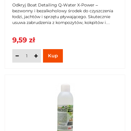
Odkryj Boat Detailing Q-Water X-Power –
bezwonny i bezalkoholowy środek do czyszczenia
łodzi, jachtów i sprzętu pływającego. Skutecznie
usuwa zabrudzenia z kompozytów, kokpitów i
tapicerki, neutralizując nieprzyjemne zapachy.
Produkt bezpieczny dla ludzi i środowiska
9,59 zł
wodnego, gotowy do użycia. Zadbaj o blask swojej
łodzi z SzybkiKoszyk.pl!