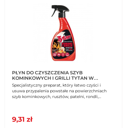
PŁYN DO CZYSZCZENIA SZYB
KOMINKOWYCH I GRILLI TYTAN W
SPRAYU 500 ML
Specjalistyczny preparat, który łatwo czyści i
usuwa przypalenia powstałe na powierzchniach
szyb kominkowych, rusztów, patelni, rondli,...
9,31 zł