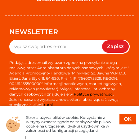
NEWSLETTER
Zapisz
Podając adres email wyrażam zgodę na przesyłanie drogą
mailową przez Administratora danych osobowych, którym jest "
Agencja Promocyjno-Handlowa "Mini-Max" Sp. Jawna W.M.D.J.
Ekiert, Jana Styki 11, 64-920, Piła, NIP: 7640075329, REGON:
00461455500000" informacji handlowych, marketingowych,
reklamowych (newsletter). Więcej informacji nt. ochrony
danych osobowych znajduje się w
Polityce prywatności
.
Jeżeli chcesz się wypisać z newslettera lub zarządzać swoją
subskrypcją kliknij
tutaj
.
Strona używa plików cookie. Korzystanie z
OK
witryny oznacza zgodę na zapisywanie plików
cookie na urządzeniu (dysku) użytkownika w
zależności od konfiguracji przeglądarki.
Copyright © 2026
Oprogramowanie sklepu:
APTUSSHOP