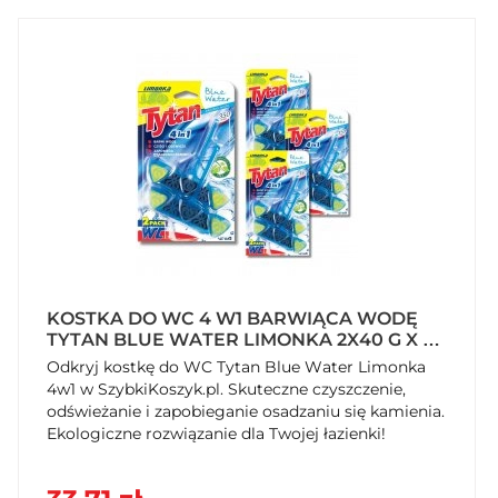
KOSTKA DO WC 4 W1 BARWIĄCA WODĘ
TYTAN BLUE WATER LIMONKA 2X40 G X 4
OPAKOWANIA
Odkryj kostkę do WC Tytan Blue Water Limonka
4w1 w SzybkiKoszyk.pl. Skuteczne czyszczenie,
odświeżanie i zapobieganie osadzaniu się kamienia.
Ekologiczne rozwiązanie dla Twojej łazienki!