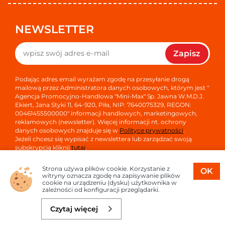
NEWSLETTER
Zapisz
Podając adres email wyrażam zgodę na przesyłanie drogą
mailową przez Administratora danych osobowych, którym jest "
Agencja Promocyjno-Handlowa "Mini-Max" Sp. Jawna W.M.D.J.
Ekiert, Jana Styki 11, 64-920, Piła, NIP: 7640075329, REGON:
00461455500000" informacji handlowych, marketingowych,
reklamowych (newsletter). Więcej informacji nt. ochrony
danych osobowych znajduje się w
Polityce prywatności
.
Jeżeli chcesz się wypisać z newslettera lub zarządzać swoją
subskrypcją kliknij
tutaj
.
Strona używa plików cookie. Korzystanie z
OK
witryny oznacza zgodę na zapisywanie plików
cookie na urządzeniu (dysku) użytkownika w
zależności od konfiguracji przeglądarki.
Copyright © 2026
Oprogramowanie sklepu:
APTUSSHOP
Czytaj więcej
Projekt i strony:
APTUS.PL