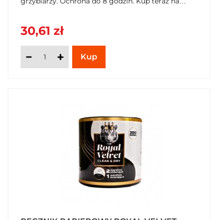
grzybiarzy. Ochrona do 8 godzin. Kup teraz na
SzybkiKoszyk.pl!
30,61 zł