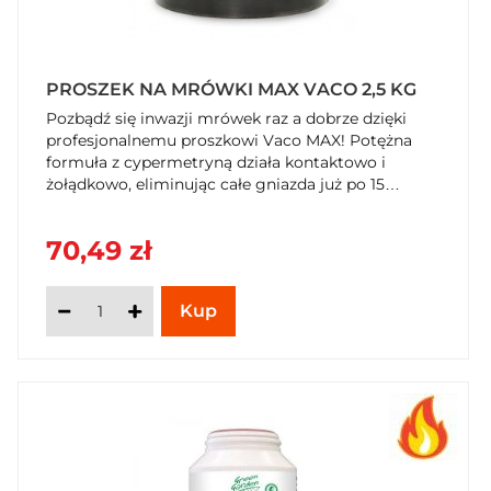
PROSZEK NA MRÓWKI MAX VACO 2,5 KG
Pozbądź się inwazji mrówek raz a dobrze dzięki
profesjonalnemu proszkowi Vaco MAX! Potężna
formuła z cypermetryną działa kontaktowo i
żołądkowo, eliminując całe gniazda już po 15
minutach od kontaktu. Ogromne opakowanie 2,5
kg to idealne rozwiązanie do dużych ogrodów,
70,49 zł
tarasów i gospodarstw. Zabezpiecz swój teren z
Vaco – dostępnym teraz w SzybkiKoszyk.pl!