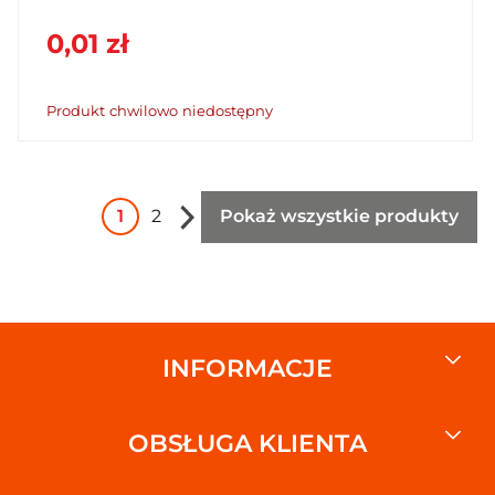
kup teraz w SzybkiKoszyk.pl!
0,01 zł
Produkt chwilowo niedostępny
1
2
Pokaż wszystkie produkty
INFORMACJE
OBSŁUGA KLIENTA