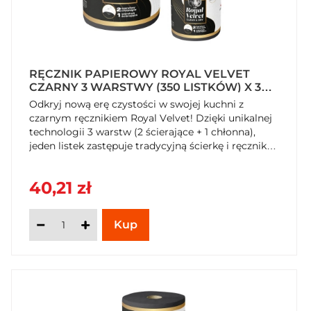
RĘCZNIK PAPIEROWY ROYAL VELVET
CZARNY 3 WARSTWY (350 LISTKÓW) X 3
SZTUKI
Odkryj nową erę czystości w swojej kuchni z
czarnym ręcznikiem Royal Velvet! Dzięki unikalnej
technologii 3 warstw (2 ścierające + 1 chłonna),
jeden listek zastępuje tradycyjną ścierkę i ręcznik
jednocześnie. Gigantyczna rolka o długości 70
metrów zapewnia bezkonkurencyjną wydajność, a
40,21 zł
100% celulozy gwarantuje bezpieczeństwo w
kontakcie z żywnością. Zamów luksusową jakość w
SzybkiKoszyk.pl!