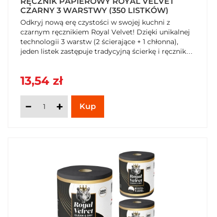
RĘCZNIK PAPIEROWY ROYAL VELVET
CZARNY 3 WARSTWY (350 LISTKÓW)
Odkryj nową erę czystości w swojej kuchni z
czarnym ręcznikiem Royal Velvet! Dzięki unikalnej
technologii 3 warstw (2 ścierające + 1 chłonna),
jeden listek zastępuje tradycyjną ścierkę i ręcznik
jednocześnie. Gigantyczna rolka o długości 70
metrów zapewnia bezkonkurencyjną wydajność, a
13,54 zł
100% celulozy gwarantuje bezpieczeństwo w
kontakcie z żywnością. Zamów luksusową jakość w
SzybkiKoszyk.pl!