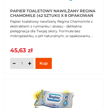
PAPIER TOALETOWY NAWILŻANY REGINA
CHAMOMILE (42 SZTUKI) X 8 OPAKOWAŃ
Papier toaletowy nawilżany Regina Chamomile z
ekstraktem z rumianku i aloesu - delikatna
pielęgnacja dla Twojej skóry. Formuła bez
mikroplastiku, o pH naturalnym, w opakowaniu
nadającym się do recyklingu. Dostępny na
SzybkiKoszyk.pl!
45,63 zł