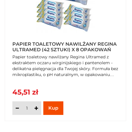
PAPIER TOALETOWY NAWILŻANY REGINA
ULTRAMED (42 SZTUKI) X 8 OPAKOWAŃ
Papier toaletowy nawilżany Regina Ultramed z
ekstraktem oczaru wirginijskiego i pantenolem -
delikatna pielęgnacja dla Twojej skóry. Formuła bez
mikroplastiku, o pH naturalnym, w opakowaniu
nadającym się do recyklingu. Dostępny na
SzybkiKoszyk.pl!
45,51 zł