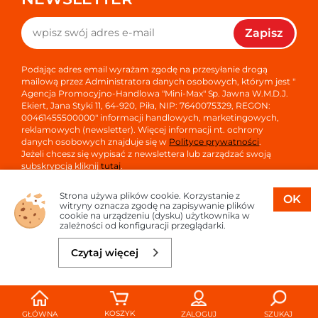
Zapisz
Podając adres email wyrażam zgodę na przesyłanie drogą
mailową przez Administratora danych osobowych, którym jest "
Agencja Promocyjno-Handlowa "Mini-Max" Sp. Jawna W.M.D.J.
Ekiert, Jana Styki 11, 64-920, Piła, NIP: 7640075329, REGON:
00461455500000" informacji handlowych, marketingowych,
reklamowych (newsletter). Więcej informacji nt. ochrony
danych osobowych znajduje się w
Polityce prywatności
.
Jeżeli chcesz się wypisać z newslettera lub zarządzać swoją
subskrypcją kliknij
tutaj
.
Strona używa plików cookie. Korzystanie z
OK
witryny oznacza zgodę na zapisywanie plików
cookie na urządzeniu (dysku) użytkownika w
zależności od konfiguracji przeglądarki.
Copyright © 2026
Oprogramowanie sklepu:
APTUSSHOP
Czytaj więcej
Projekt i strony:
APTUS.PL
KOSZYK
GŁÓWNA
ZALOGUJ
SZUKAJ