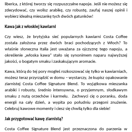
liberica, z której tworzy się rozpuszczalne napoje. Jeśli nie możesz się 
zdecydować, czy wolisz arabikę, czy robustę, zaufaj naszej opinii i 
wybierz idealną mieszankę tych dwóch gatunków!
Kawa jak z włoskiej kawiarni
Czy wiesz, że brytyjska sieć popularnych kawiarni Costa Coffee 
została założona przez dwóch braci pochodzących z Włoch? To 
właśnie słoneczna Italia jest uważana za ojczyznę tego napoju, a 
określenie „włoska kawa” stało się synonimem naparu najwyższej 
jakości, o bogatym smaku i zaskakującym aromacie.
Kawa, którą do tej pory mogłeś rozkoszować się tylko w kawiarniach, 
możesz teraz przyrządzić w domu – wystarczy, że kupisz opakowanie 
ziarnistej Costa Coffee Signature Blend. To wyjątkowa mieszanka 
arabiki i robusty, średnio intensywna, o przyjemnym, słodkawym 
smaku z nutą orzechów i karmelu.  Zachwyci cię o poranku, doda 
energii na cały dzień, a wypita po południu przegoni znużenie. 
Celebruj kawowe momenty i ciesz się chwilą tylko dla siebie!
Jak przygotować kawę ziarnistą?
Costa Coffee Signature Blend jest przeznaczona do parzenia w 