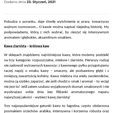
Dodano dnia
23. Styczeń, 2021
Pobudza o poranku, daje chwilę wytchnienia w pracy, towarzyszy 
ważnym rozmowom… O kawie można napisać niejedną historię. My 
podpowiadamy, którą z nich wybrać, by cieszyć się intensywnym 
aromatem i głębokim, aksamitnym smakiem.
Kawa ziarnista – królowa kaw
W sklepach znajdziemy najróżniejsze kawy, które możemy podzielić 
na trzy kategorie: rozpuszczalne, mielone i ziarniste. Pierwszy rodzaj 
nie zadowoli wytrawnych kawoszy: z kawowego pyłku przygotujemy 
raczej napój o smaku kawy – smaczny, ale pozbawiony głębi i z 
mniejszą zawartością kofeiny. Kawa mielona ma wielu zwolenników, 
można ją szybko zaparzyć, ale jeśli chodzi o smak i aromat – to wciąż 
nie jest to! Jeśli zatem szukasz wyjątkowych doznań smakowych i nie 
wyobrażasz sobie dnia bez filiżanki aromatycznego naparu 
najwyższej jakości – wybierz kawę ziarnistą!
Trzy najpopularniejsze gatunki kawy to łagodna, często obdarzona 
posmakiem orzechów arabika, intensywna i korzenna robusta oraz 