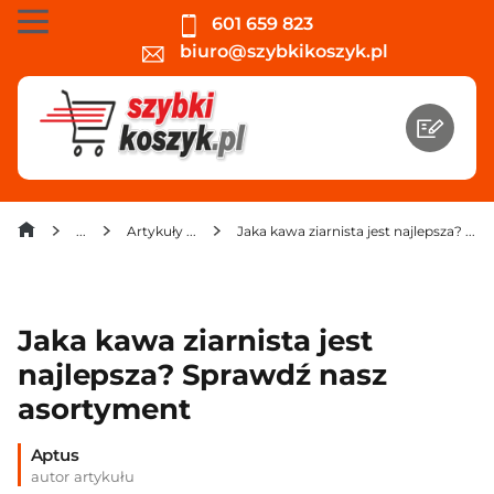
601 659 823
biuro@szybkikoszyk.pl
Artykuły spożywcze
Jaka kawa ziarnista jest najlepsza? Sprawdź nasz asortyment
Jaka kawa ziarnista jest
najlepsza? Sprawdź nasz
asortyment
Aptus
autor artykułu