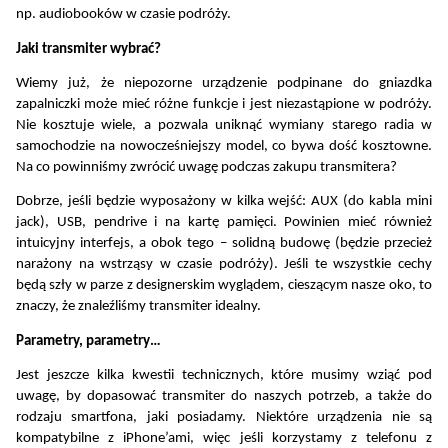
np. audiobooków w czasie podróży.
Jaki transmiter wybrać?
Wiemy już, że niepozorne urządzenie podpinane do gniazdka 
zapalniczki może mieć różne funkcje i jest niezastąpione w podróży. 
Nie kosztuje wiele, a pozwala uniknąć wymiany starego radia w 
samochodzie na nowocześniejszy model, co bywa dość kosztowne. 
Na co powinniśmy zwrócić uwagę podczas zakupu transmitera?
Dobrze, jeśli będzie wyposażony w kilka wejść: AUX (do kabla mini 
jack), USB, pendrive i na kartę pamięci. Powinien mieć również 
intuicyjny interfejs, a obok tego – solidną budowę (będzie przecież 
narażony na wstrząsy w czasie podróży). Jeśli te wszystkie cechy 
będą szły w parze z designerskim wyglądem, cieszącym nasze oko, to 
znaczy, że znaleźliśmy transmiter idealny.
Parametry, parametry…
Jest jeszcze kilka kwestii technicznych, które musimy wziąć pod 
uwagę, by dopasować transmiter do naszych potrzeb, a także do 
rodzaju smartfona, jaki posiadamy. Niektóre urządzenia nie są 
kompatybilne z iPhone’ami, więc jeśli korzystamy z telefonu z 