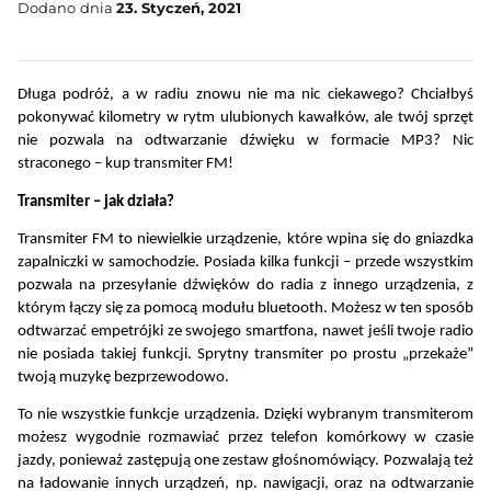
Dodano dnia
23. Styczeń, 2021
Długa podróż, a w radiu znowu nie ma nic ciekawego? Chciałbyś 
pokonywać kilometry w rytm ulubionych kawałków, ale twój sprzęt 
nie pozwala na odtwarzanie dźwięku w formacie MP3? Nic 
straconego – kup transmiter FM!
Transmiter – jak działa?
Transmiter FM to niewielkie urządzenie, które wpina się do gniazdka 
zapalniczki w samochodzie. Posiada kilka funkcji – przede wszystkim 
pozwala na przesyłanie dźwięków do radia z innego urządzenia, z 
którym łączy się za pomocą modułu bluetooth. Możesz w ten sposób 
odtwarzać empetrójki ze swojego smartfona, nawet jeśli twoje radio 
nie posiada takiej funkcji. Sprytny transmiter po prostu „przekaże” 
twoją muzykę bezprzewodowo.
To nie wszystkie funkcje urządzenia. Dzięki wybranym transmiterom 
możesz wygodnie rozmawiać przez telefon komórkowy w czasie 
jazdy, ponieważ zastępują one zestaw głośnomówiący. Pozwalają też 
na ładowanie innych urządzeń, np. nawigacji, oraz na odtwarzanie 