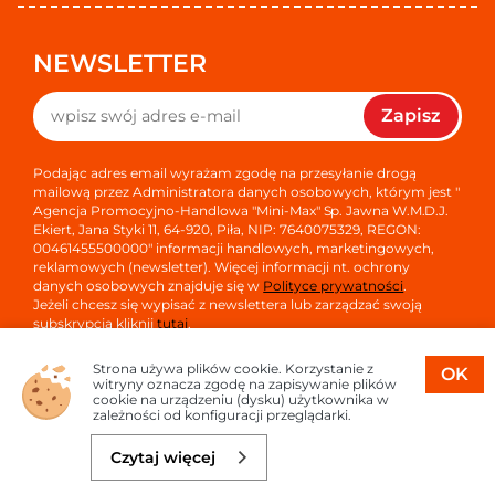
NEWSLETTER
Zapisz
Podając adres email wyrażam zgodę na przesyłanie drogą
mailową przez Administratora danych osobowych, którym jest "
Agencja Promocyjno-Handlowa "Mini-Max" Sp. Jawna W.M.D.J.
Ekiert, Jana Styki 11, 64-920, Piła, NIP: 7640075329, REGON:
00461455500000" informacji handlowych, marketingowych,
reklamowych (newsletter). Więcej informacji nt. ochrony
danych osobowych znajduje się w
Polityce prywatności
.
Jeżeli chcesz się wypisać z newslettera lub zarządzać swoją
subskrypcją kliknij
tutaj
.
Strona używa plików cookie. Korzystanie z
OK
witryny oznacza zgodę na zapisywanie plików
cookie na urządzeniu (dysku) użytkownika w
zależności od konfiguracji przeglądarki.
Copyright © 2026
Oprogramowanie sklepu:
APTUSSHOP
Czytaj więcej
Projekt i strony:
APTUS.PL