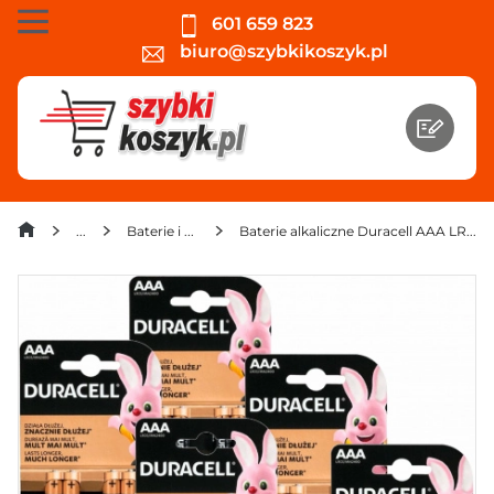
601 659 823
biuro@szybkikoszyk.pl
Baterie i akumulatorki
Baterie alkaliczne Duracell AAA LR3 1,5 V (4 sztuki) x 6 opakowań