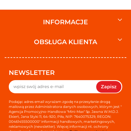
Wymiary od dostawcy
Wysokość na półce: 120
Szerokość na półce: 84
Głębokość na półce: 12
INFORMACJE
Waga od dostawcy
Waga brutto: 55
OBSŁUGA KLIENTA
Jednostka sprzedażowa - od dostawcy
Wysokość: 120
Szerokość: 84
Głębokość: 12
NEWSLETTER
Rodzaj jednostki
sztuki
Zapisz
Liczba jednostek
Liczba jednostek: 4
Podając adres email wyrażam zgodę na przesyłanie drogą
mailową przez Administratora danych osobowych, którym jest "
Agencja Promocyjno-Handlowa "Mini-Max" Sp. Jawna W.M.D.J.
Adres zwrotny
Ekiert, Jana Styki 11, 64-920, Piła, NIP: 7640075329, REGON:
Duracell Poland Sp. z o.o., ul. Senatorska 2, 00-075
00461455500000" informacji handlowych, marketingowych,
Warszawa 0800 77628282 (koszt według taryfy operatora)
reklamowych (newsletter). Więcej informacji nt. ochrony