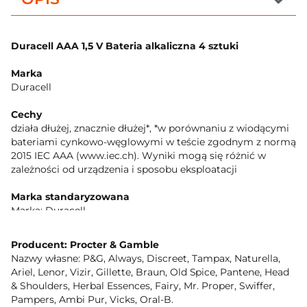
Duracell AAA 1,5 V Bateria alkaliczna 4 sztuki
Marka
Duracell
Cechy
działa dłużej, znacznie dłużej*, *w porównaniu z wiodącymi
bateriami cynkowo-węglowymi w teście zgodnym z normą
2015 IEC AAA (www.iec.ch). Wyniki mogą się różnić w
zależności od urządzenia i sposobu eksploatacji
Marka standaryzowana
Marka: Duracell
Adres kontaktowy
Producent: Procter & Gamble
ul. Senatorska 2, 00-075 Warszawa
Nazwy własne: P&G, Always, Discreet, Tampax, Naturella,
Ariel, Lenor, Vizir, Gillette, Braun, Old Spice, Pantene, Head
Opis produktu
& Shoulders, Herbal Essences, Fairy, Mr. Proper, Swiffer,
Duracell oferuje szeroki wybór baterii do urządzeń
Pampers, Ambi Pur, Vicks, Oral-B.
elektronicznych, które wymagają niezawodnego źródła