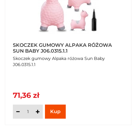
Kontakt
Duracell Poland Sp. z o.o.
Logotypy stron trzecich
Green Dot
SKOCZEK GUMOWY ALPAKA RÓŻOWA
Rodzaj przechowywania
SUN BABY J06.0315.1.1
Typ: Przechowywać w temperaturze otoczenia
Skoczek gumowy Alpaka różowa Sun Baby
Informacje o recyklingu
J06.0315.1.1
Opakowanie: Nadające się do recyklingu
Rodzaj materiału opakowania
Oznaczenie materiału: 21 - Tektura płaska
71,36 zł
Rodzaj opakowania
Typ: Opakowanie
Liczba użyć
Liczba czynności użycia. sztuk/sztuki 4