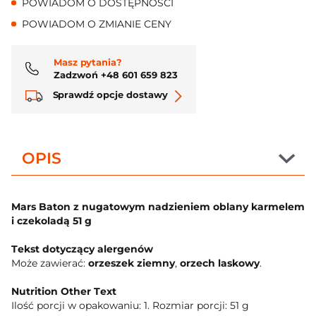
POWIADOM O DOSTĘPNOŚCI
POWIADOM O ZMIANIE CENY
Masz pytania?
Zadzwoń +48 601 659 823
Sprawdź opcje dostawy
OPIS
Mars Baton z nugatowym nadzieniem oblany karmelem
i czekoladą 51 g
Tekst dotyczący alergenów
Może zawierać:
orzeszek ziemny
,
orzech laskowy
.
Nutrition Other Text
Ilość porcji w opakowaniu: 1. Rozmiar porcji: 51 g