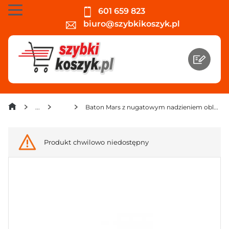
601 659 823
biuro@szybkikoszyk.pl
Batony
Baton Mars z nugatowym nadzieniem oblany karmelem i czekoladą 51 g
Produkt chwilowo niedostępny