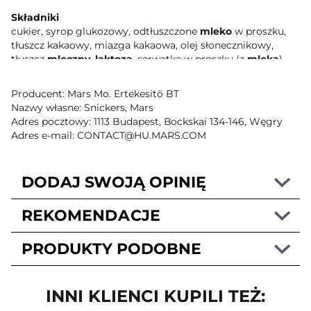
Składniki
cukier, syrop glukozowy, odtłuszczone
mleko
w proszku,
tłuszcz kakaowy, miazga kakaowa, olej słonecznikowy,
tłuszcz
mleczny
,
laktoza
, serwatka w proszku (z
mleka
),
kakao o obniżonej zawartości tłuszczu,
jęczmienny
ekstrakt słodowy, sól, emulgator (lecytyna
sojowa
), białko
Producent: Mars Mo. Ertekesitö BT
jaja
w proszku, tłuszcz palmowy, białko
mleka
, naturalny
Nazwy własne: Snickers, Mars
ekstrakt z wanilii
Adres pocztowy: 1113 Budapest, Bockskai 134-146, Węgry
Adres e-mail: CONTACT@HU.MARS.COM
Spis składników odżywczych na przodzie opakowania
Na porcję
1 opakowanie = 51 g
DODAJ SWOJĄ OPINIĘ
Wartość energetyczna
954 kJ
REKOMENDACJE
227 kcal
PRODUKTY PODOBNE
11.00 %
100 g: 1870 kJ / 445 kcal
Referencyjna wartość spożycia dla przeciętnej osoby
INNI KLIENCI KUPILI TEŻ:
dorosłej (8400 kJ/2000 kcal)